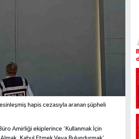
B
 kesinleşmiş hapis cezasıyla aranan şüpheli
ro Amirliği ekiplerince ‘Kullanmak İçin
 Almak, Kabul Etmek Veya Bulundurmak’