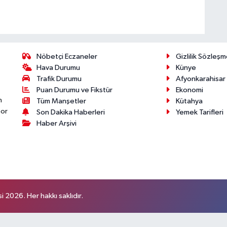
Nöbetçi Eczaneler
Gizlilik Sözleşm
Hava Durumu
Künye
Trafik Durumu
Afyonkarahisar
Puan Durumu ve Fikstür
Ekonomi
n
Tüm Manşetler
Kütahya
por
Son Dakika Haberleri
Yemek Tarifleri
Haber Arşivi
 2026. Her hakkı saklıdır.