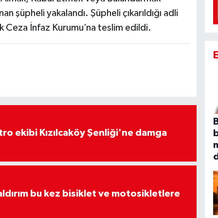
an şüpheli yakalandı. Şüpheli çıkarıldığı adli
 Ceza İnfaz Kurumu’na teslim edildi.
B
atro ekibi Kızılcaköy Şenliği'ne damga
aldırım bu kez bisiklet ve motosikletlere