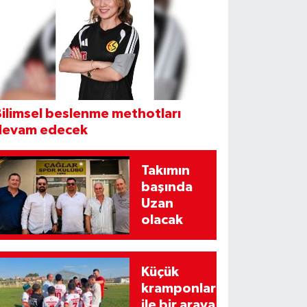
ilimsel beslenme methotları
devam edecek
Takımın
başında
Uzan
olacak
Küçük
kramponlar
ile bir araya