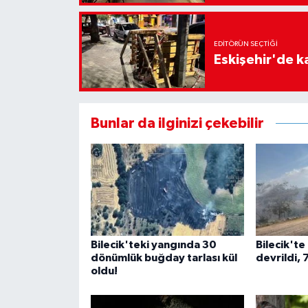
EDITÖRÜN SEÇTIĞI
Eskişehir'de ka
Bunlar da ilginizi çekebilir
Bilecik'teki yangında 30
Bilecik'te
dönümlük buğday tarlası kül
devrildi, 
oldu!