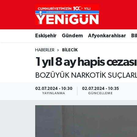
Nöbetçi Eczaneler
Eskişehir
Gündem
Afyonkarahisar
Bi
Hava Durumu
HABERLER
BILECIK
Trafik Durumu
1 yıl 8 ay hapis cezas
Süper Lig Puan Durumu ve Fikstür
BOZÜYÜK NARKOTİK SUÇLARL
Tüm Manşetler
02.07.2024 - 10:30
02.07.2024 - 10:35
YAYINLANMA
GÜNCELLEME
Son Dakika Haberleri
Haber Arşivi