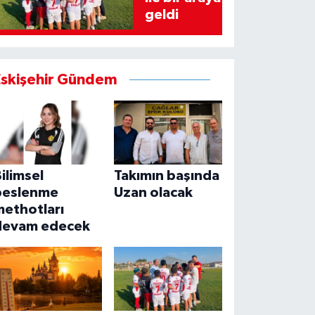
geldi
Eskişehir Gündem
ilimsel
Takımın başında
beslenme
Uzan olacak
methotları
devam edecek