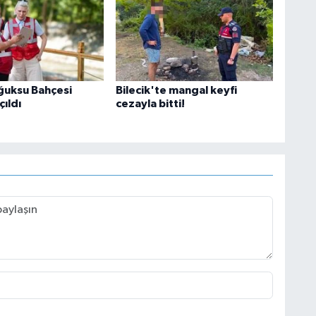
oğuksu Bahçesi
Bilecik'te mangal keyfi
ıldı
cezayla bitti!