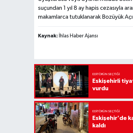
suçundan 1 yıl 8 ay hapis cezasıyla aran
makamlarca tutuklanarak Bozüyük Açık
Kaynak:
İhlas Haber Ajansı
EDITÖRÜN SEÇTIĞI
Eskişehirli tiy
vurdu
EDITÖRÜN SEÇTIĞI
Eskişehir'de k
kaldı