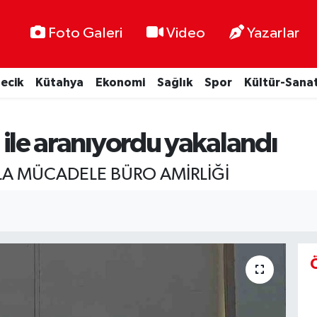
Foto Galeri
Video
Yazarlar
lecik
Kütahya
Ekonomi
Sağlık
Spor
Kültür-Sana
ı ile aranıyordu yakalandı
A MÜCADELE BÜRO AMİRLİĞİ