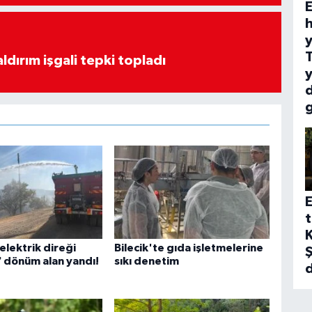
E
h
y
ldırım işgali tepki topladı
y
E
t
K
 elektrik direği
Bilecik'te gıda işletmelerine
Ş
7 dönüm alan yandı!
sıkı denetim