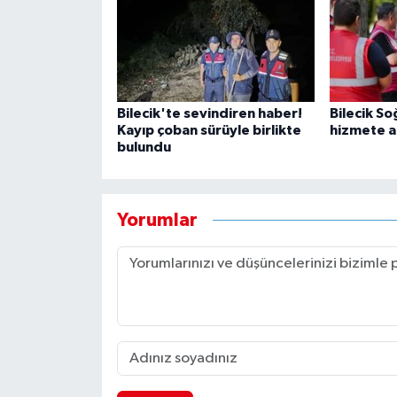
Bilecik'te sevindiren haber!
Bilecik S
Kayıp çoban sürüyle birlikte
hizmete aç
bulundu
Yorumlar