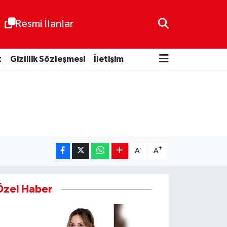
Resmi İlanlar
t
Gizlilik Sözleşmesi
İletişim
-
+
A
A
Özel Haber