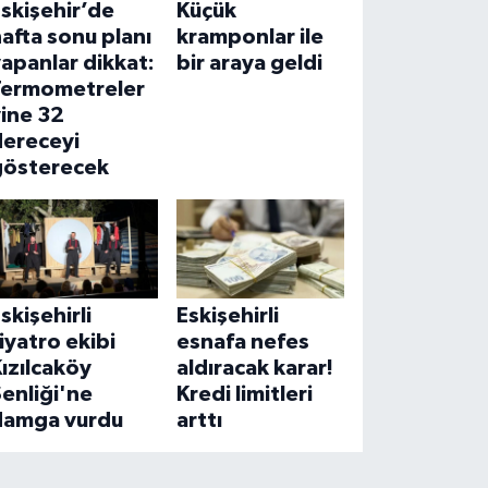
skişehir’de
Küçük
afta sonu planı
kramponlar ile
apanlar dikkat:
bir araya geldi
Termometreler
ine 32
dereceyi
gösterecek
skişehirli
Eskişehirli
iyatro ekibi
esnafa nefes
ızılcaköy
aldıracak karar!
enliği'ne
Kredi limitleri
damga vurdu
arttı