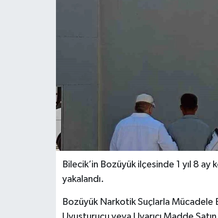
Bilecik’in Bozüyük ilçesinde 1 yıl 8 ay
yakalandı.
Bozüyük Narkotik Suçlarla Mücadele Bü
Uyuşturucu veya Uyarıcı Madde Satın