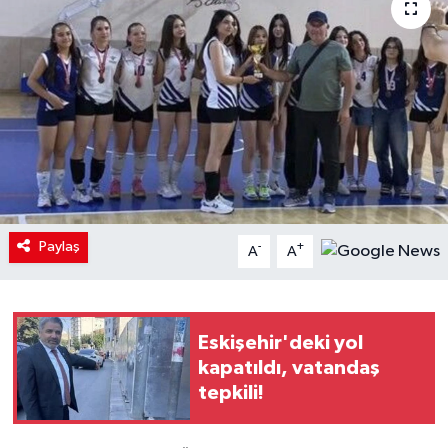
Paylaş
-
+
A
A
Eskişehir'deki yol
kapatıldı, vatandaş
tepkili!