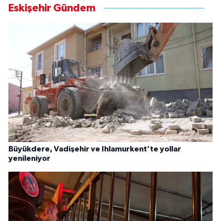
Eskişehir Gündem
Büyükdere, Vadişehir ve Ihlamurkent’te yollar
yenileniyor