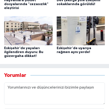
Hayvanlara şiddet
Dev çekirge yine Eskişehir
dosyalarında "cezasızlık"
sokaklarında görüldü!
eleştirisi
Eskişehir'de yayaları
Eskişehir'de uyarıya
ilgilendiren duyuru: Bu
rağmen aynı yerde!
güzergaha dikkat!
Yorumlar