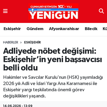
Nöbetçi Eczaneler
Eskişehir
Gündem
Afyonkarahisar
Bilecik
K
Hava Durumu
Trafik Durumu
HABERLER
ESKIŞEHIR
Adliyede nöbet değişimi:
Süper Lig Puan Durumu ve Fikstür
Eskişehir’in yeni başsavcısı
belli oldu
Tüm Manşetler
Hakimler ve Savcılar Kurulu'nun (HSK) yayımladığı
Son Dakika Haberleri
2026 yılı Adli ve İdari Yargı Ana Kararnamesi ile
Eskişehir yargı teşkilatında önemli görev
Haber Arşivi
değişiklikleri yaşandı.
14.06.2026 - 13:09