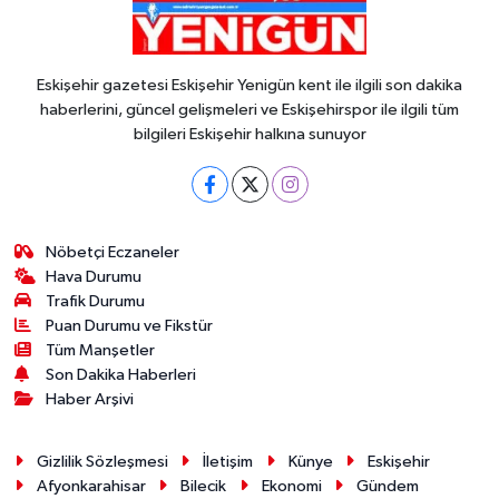
Eskişehir gazetesi Eskişehir Yenigün kent ile ilgili son dakika
haberlerini, güncel gelişmeleri ve Eskişehirspor ile ilgili tüm
bilgileri Eskişehir halkına sunuyor
Nöbetçi Eczaneler
Hava Durumu
Trafik Durumu
Puan Durumu ve Fikstür
Tüm Manşetler
Son Dakika Haberleri
Haber Arşivi
Gizlilik Sözleşmesi
İletişim
Künye
Eskişehir
Afyonkarahisar
Bilecik
Ekonomi
Gündem