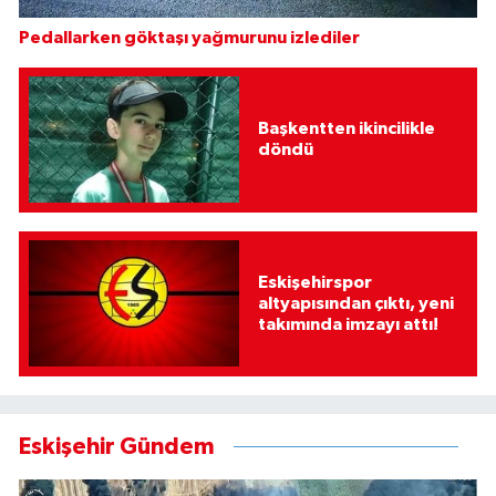
Pedallarken göktaşı yağmurunu izlediler
Başkentten ikincilikle
döndü
Eskişehirspor
altyapısından çıktı, yeni
takımında imzayı attı!
Eskişehir Gündem