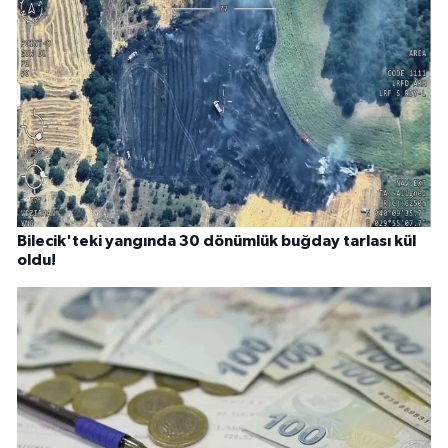
Bilecik'teki yangında 30 dönümlük buğday tarlası kül
oldu!