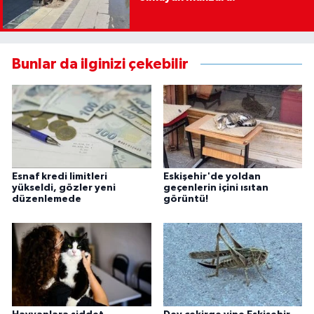
Bunlar da ilginizi çekebilir
Esnaf kredi limitleri
Eskişehir'de yoldan
yükseldi, gözler yeni
geçenlerin içini ısıtan
düzenlemede
görüntü!