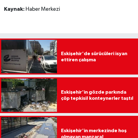
Kaynak:
Haber Merkezi
Eskişehir'de sürücüleri isyan
ettiren çalışma
Eskişehir'in gözde parkında
çöp tepkisi! konteynerler taştı!
Eskişehir'in merkezinde hoş
olmayan manzara!