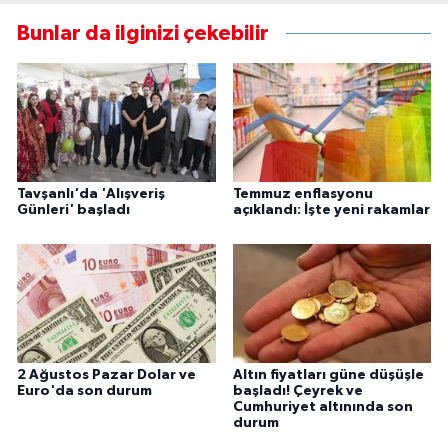
Bunlar da ilginizi çekebilir
Tavşanlı'da 'Alışveriş
Temmuz enflasyonu
Günleri' başladı
açıklandı: İşte yeni rakamlar
2 Ağustos Pazar Dolar ve
Altın fiyatları güne düşüşle
Euro'da son durum
başladı! Çeyrek ve
Cumhuriyet altınında son
durum