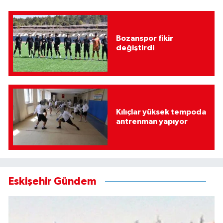
Bozanspor fikir
değiştirdi
Kılıçlar yüksek tempoda
antrenman yapıyor
Eskişehir Gündem