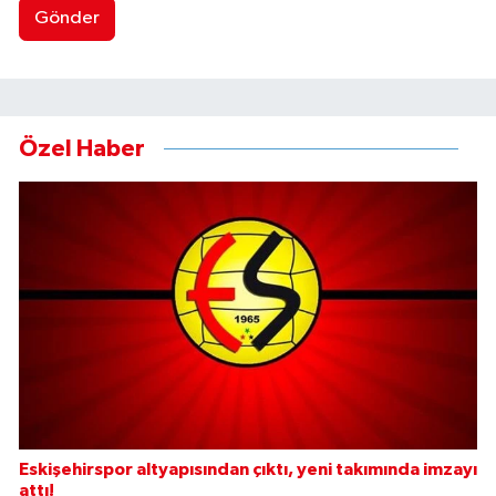
Gönder
Özel Haber
Eskişehirspor altyapısından çıktı, yeni takımında imzayı
attı!