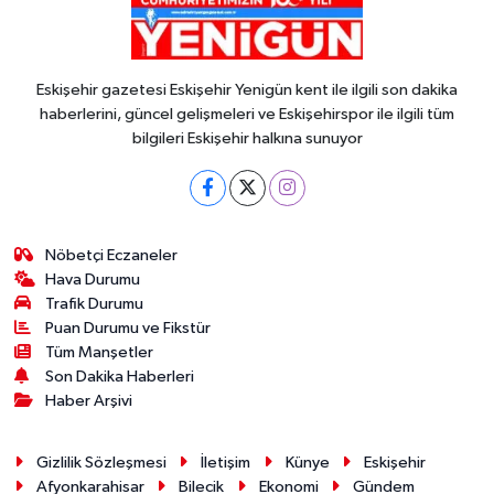
Eskişehir gazetesi Eskişehir Yenigün kent ile ilgili son dakika
haberlerini, güncel gelişmeleri ve Eskişehirspor ile ilgili tüm
bilgileri Eskişehir halkına sunuyor
Nöbetçi Eczaneler
Hava Durumu
Trafik Durumu
Puan Durumu ve Fikstür
Tüm Manşetler
Son Dakika Haberleri
Haber Arşivi
Gizlilik Sözleşmesi
İletişim
Künye
Eskişehir
Afyonkarahisar
Bilecik
Ekonomi
Gündem