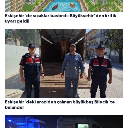
Eskişehir'de sıcaklar bastırdı: Büyükşehir'den kritik
uyarı geldi!
Eskişehir'deki araziden çalınan büyükbaş Bilecik'te
bulundu!