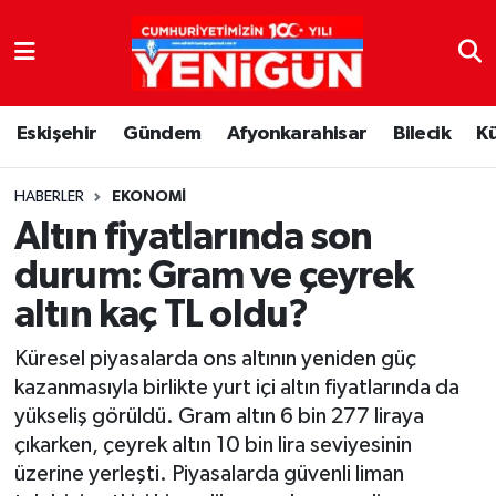
Nöbetçi Eczaneler
Eskişehir
Gündem
Afyonkarahisar
Bilecik
K
Hava Durumu
Trafik Durumu
HABERLER
EKONOMI
Altın fiyatlarında son
Süper Lig Puan Durumu ve Fikstür
durum: Gram ve çeyrek
altın kaç TL oldu?
Tüm Manşetler
Küresel piyasalarda ons altının yeniden güç
Son Dakika Haberleri
kazanmasıyla birlikte yurt içi altın fiyatlarında da
yükseliş görüldü. Gram altın 6 bin 277 liraya
Haber Arşivi
çıkarken, çeyrek altın 10 bin lira seviyesinin
üzerine yerleşti. Piyasalarda güvenli liman