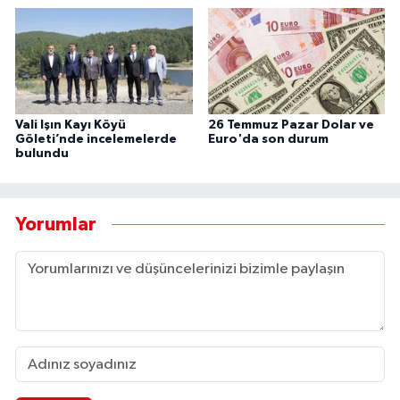
Vali Işın Kayı Köyü
26 Temmuz Pazar Dolar ve
Göleti’nde incelemelerde
Euro'da son durum
bulundu
Yorumlar