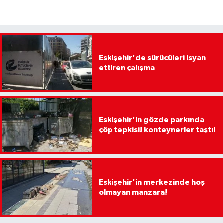
Eskişehir'de sürücüleri isyan
ettiren çalışma
Eskişehir'in gözde parkında
çöp tepkisi! konteynerler taştı!
Eskişehir'in merkezinde hoş
olmayan manzara!