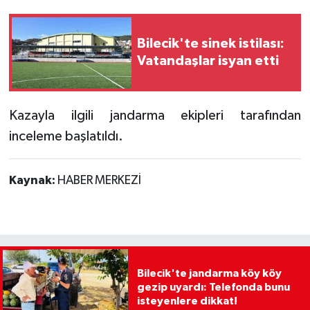
Bilecik'te sinek istilası:
Vatandaşlar isyan etti
Kazayla ilgili jandarma ekipleri tarafından
inceleme başlatıldı.
Kaynak:
HABER MERKEZİ
Bilecik'te jandarma köy köy
gezip uyardı: Telefonda bunu
isteyenlere dikkat!