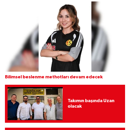
Bilimsel beslenme methotları devam edecek
Takımın başında Uzan
olacak