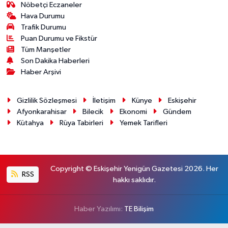
Nöbetçi Eczaneler
Hava Durumu
Trafik Durumu
Puan Durumu ve Fikstür
Tüm Manşetler
Son Dakika Haberleri
Haber Arşivi
Gizlilik Sözleşmesi
İletişim
Künye
Eskişehir
Afyonkarahisar
Bilecik
Ekonomi
Gündem
Kütahya
Rüya Tabirleri
Yemek Tarifleri
Copyright © Eskişehir Yenigün Gazetesi 2026. Her
RSS
hakkı saklıdır.
Haber Yazılımı:
TE Bilişim