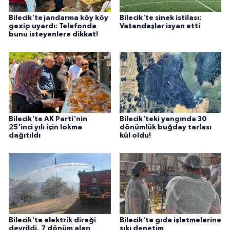
Bilecik'te jandarma köy köy
Bilecik'te sinek istilası:
gezip uyardı: Telefonda
Vatandaşlar isyan etti
bunu isteyenlere dikkat!
Bilecik'te AK Parti'nin
Bilecik'teki yangında 30
25'inci yılı için lokma
dönümlük buğday tarlası
dağıtıldı
kül oldu!
Bilecik'te elektrik direği
Bilecik'te gıda işletmelerine
devrildi, 7 dönüm alan
sıkı denetim