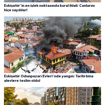
Eskişehir'in en işlek noktasında kural ihlali: Canlarını
hiçe saydılar!
Eskişehir Odunpazarı Evleri'nde yangın: Tarihi bina
alevlere teslim oldu!