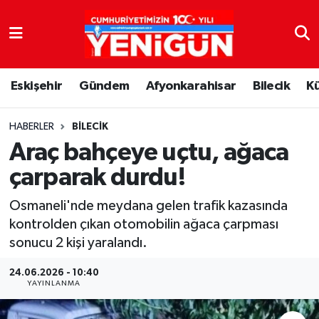
Nöbetçi Eczaneler
Eskişehir
Gündem
Afyonkarahisar
Bilecik
K
Hava Durumu
Trafik Durumu
HABERLER
BILECIK
Araç bahçeye uçtu, ağaca
Süper Lig Puan Durumu ve Fikstür
çarparak durdu!
Tüm Manşetler
Osmaneli'nde meydana gelen trafik kazasında
kontrolden çıkan otomobilin ağaca çarpması
Son Dakika Haberleri
sonucu 2 kişi yaralandı.
Haber Arşivi
24.06.2026 - 10:40
YAYINLANMA