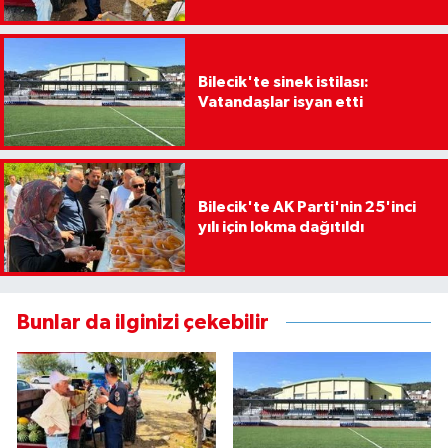
Bilecik'te sinek istilası:
Vatandaşlar isyan etti
Bilecik'te AK Parti'nin 25'inci
yılı için lokma dağıtıldı
Bunlar da ilginizi çekebilir