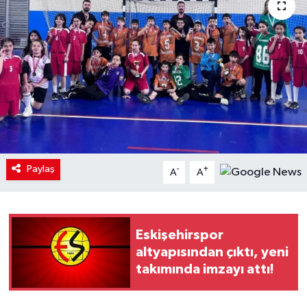
Paylaş
-
+
A
A
Eskişehirspor
altyapısından çıktı, yeni
takımında imzayı attı!