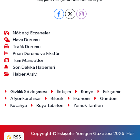
Nöbetçi Eczaneler
Hava Durumu
Trafik Durumu
Puan Durumu ve Fikstür
Tüm Manşetler
Son Dakika Haberleri
Haber Arşivi
Gizlilik Sözleşmesi
İletişim
Künye
Eskişehir
Afyonkarahisar
Bilecik
Ekonomi
Gündem
Kütahya
Rüya Tabirleri
Yemek Tarifleri
Copyright © Eskişehir Yenigün Gazetesi 2026. Her
RSS