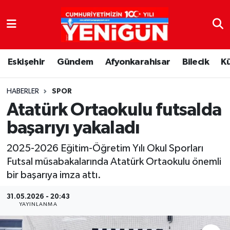
Nöbetçi Eczaneler
Eskişehir
Gündem
Afyonkarahisar
Bilecik
K
Hava Durumu
Trafik Durumu
HABERLER
SPOR
Atatürk Ortaokulu futsalda
Süper Lig Puan Durumu ve Fikstür
başarıyı yakaladı
Tüm Manşetler
2025-2026 Eğitim-Öğretim Yılı Okul Sporları
Futsal müsabakalarında Atatürk Ortaokulu önemli
Son Dakika Haberleri
bir başarıya imza attı.
Haber Arşivi
31.05.2026 - 20:43
YAYINLANMA