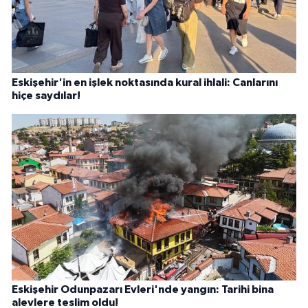
Eskişehir'in en işlek noktasında kural ihlali: Canlarını
hiçe saydılar!
Eskişehir Odunpazarı Evleri'nde yangın: Tarihi bina
alevlere teslim oldu!