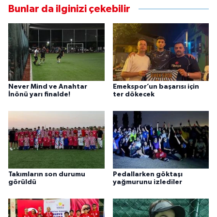
Bunlar da ilginizi çekebilir
Never Mind ve Anahtar
Emekspor’un başarısı için
İnönü yarı finalde!
ter dökecek
Takımların son durumu
Pedallarken göktaşı
görüldü
yağmurunu izlediler