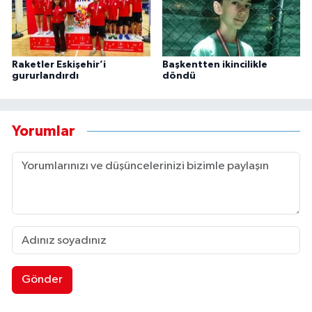
Raketler Eskişehir’i
Başkentten ikincilikle
gururlandırdı
döndü
Yorumlar
Gönder