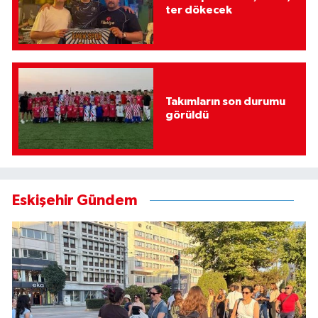
ter dökecek
Takımların son durumu
görüldü
Eskişehir Gündem