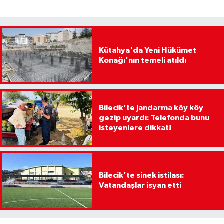
Kütahya'da Yeni Hükümet
Konağı'nın temeli atıldı
Bilecik'te jandarma köy köy
gezip uyardı: Telefonda bunu
isteyenlere dikkat!
Bilecik'te sinek istilası:
Vatandaşlar isyan etti