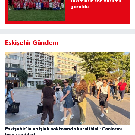
Takımların son durumu
görüldü
Eskişehir Gündem
Eskişehir'in en işlek noktasında kural ihlali: Canlarını
hiçe saydılar!