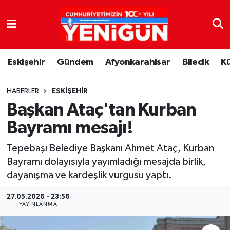
Nöbetçi Eczaneler
Eskişehir
Gündem
Afyonkarahisar
Bilecik
K
Hava Durumu
Trafik Durumu
HABERLER
ESKIŞEHIR
Başkan Ataç'tan Kurban
Süper Lig Puan Durumu ve Fikstür
Bayramı mesajı!
Tüm Manşetler
Tepebaşı Belediye Başkanı Ahmet Ataç, Kurban
Bayramı dolayısıyla yayımladığı mesajda birlik,
Son Dakika Haberleri
dayanışma ve kardeşlik vurgusu yaptı.
Haber Arşivi
27.05.2026 - 23:56
YAYINLANMA