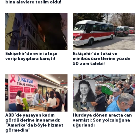
bina alevlere teslim oldu!
Eskişehir'de evini ateşe
Eskişehir’de taksi ve
verip kayıplara karıştı!
minibüs ücretlerine yüzde
50 zam talebi!
ABD'de yaşayan kadın
Hurdaya dönen araçta can
gördüklerine inanamadı:
vermişti: Son yolculuğuna
“Amerika'da böyle hizmet
uğurlandı
görmedim”