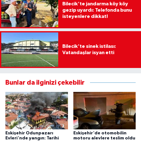
Bilecik'te jandarma köy köy
gezip uyardı: Telefonda bunu
isteyenlere dikkat!
Bilecik'te sinek istilası:
Vatandaşlar isyan etti
Bunlar da ilginizi çekebilir
Eskişehir Odunpazarı
Eskişehir'de otomobilin
Evleri'nde yangın: Tarihi
motoru alevlere teslim oldu