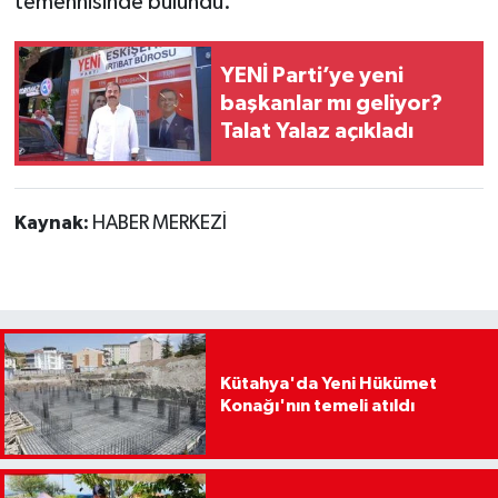
temennisinde bulundu.
YENİ Parti’ye yeni
başkanlar mı geliyor?
Talat Yalaz açıkladı
Kaynak:
HABER MERKEZİ
Kütahya'da Yeni Hükümet
Konağı'nın temeli atıldı