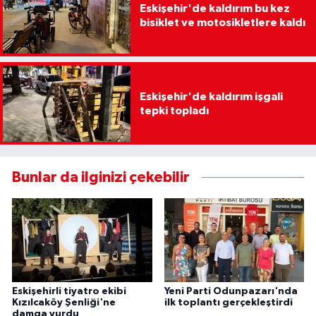
Eskişehir'de kaldırım bu kez
bisiklet ve motosikletlere kaldı
Eskişehir'de kaldırım işgali
tepki topladı
Bunlar da ilginizi çekebilir
Eskişehirli tiyatro ekibi
Yeni Parti Odunpazarı'nda
Kızılcaköy Şenliği'ne
ilk toplantı gerçekleştirdi
damga vurdu