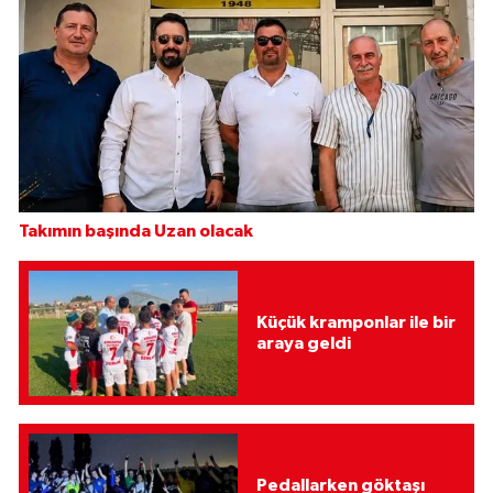
Takımın başında Uzan olacak
Küçük kramponlar ile bir
araya geldi
Pedallarken göktaşı