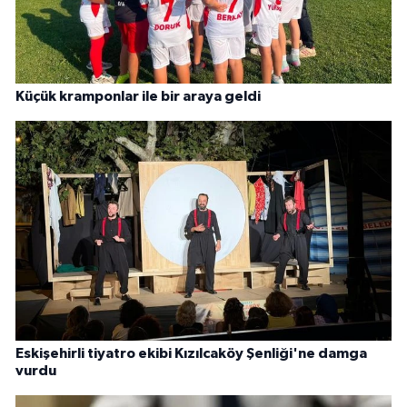
Küçük kramponlar ile bir araya geldi
Eskişehirli tiyatro ekibi Kızılcaköy Şenliği'ne damga
vurdu