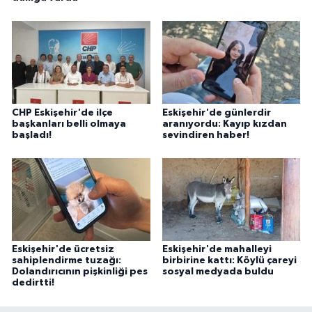
CHP Eskişehir'de ilçe
Eskişehir'de günlerdir
başkanları belli olmaya
aranıyordu: Kayıp kızdan
başladı!
sevindiren haber!
Eskişehir'de ücretsiz
Eskişehir'de mahalleyi
sahiplendirme tuzağı:
birbirine kattı: Köylü çareyi
Dolandırıcının pişkinliği pes
sosyal medyada buldu
dedirtti!