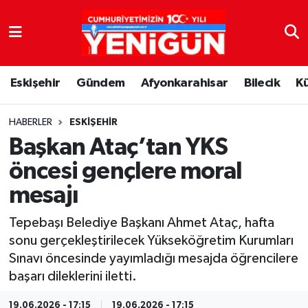
Nöbetçi Eczaneler
Eskişehir
Gündem
Afyonkarahisar
Bilecik
K
Hava Durumu
Trafik Durumu
HABERLER
ESKIŞEHIR
Başkan Ataç’tan YKS
Süper Lig Puan Durumu ve Fikstür
öncesi gençlere moral
mesajı
Tüm Manşetler
Tepebaşı Belediye Başkanı Ahmet Ataç, hafta
Son Dakika Haberleri
sonu gerçekleştirilecek Yükseköğretim Kurumları
Sınavı öncesinde yayımladığı mesajda öğrencilere
Haber Arşivi
başarı dileklerini iletti.
19.06.2026 - 17:15
19.06.2026 - 17:15