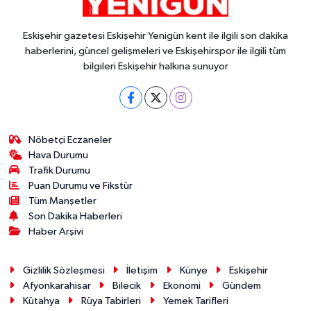
Eskişehir gazetesi Eskişehir Yenigün kent ile ilgili son dakika
haberlerini, güncel gelişmeleri ve Eskişehirspor ile ilgili tüm
bilgileri Eskişehir halkına sunuyor
Nöbetçi Eczaneler
Hava Durumu
Trafik Durumu
Puan Durumu ve Fikstür
Tüm Manşetler
Son Dakika Haberleri
Haber Arşivi
Gizlilik Sözleşmesi
İletişim
Künye
Eskişehir
Afyonkarahisar
Bilecik
Ekonomi
Gündem
Kütahya
Rüya Tabirleri
Yemek Tarifleri