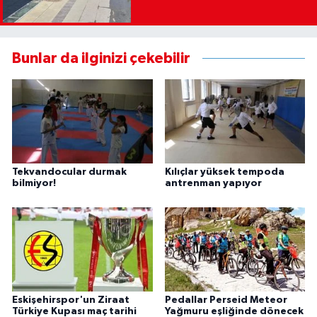
Bunlar da ilginizi çekebilir
Tekvandocular durmak
Kılıçlar yüksek tempoda
bilmiyor!
antrenman yapıyor
Eskişehirspor'un Ziraat
Pedallar Perseid Meteor
Türkiye Kupası maç tarihi
Yağmuru eşliğinde dönecek