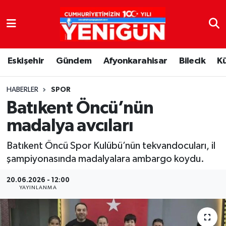
Nöbetçi Eczaneler
Eskişehir
Gündem
Afyonkarahisar
Bilecik
K
Hava Durumu
Trafik Durumu
HABERLER
SPOR
Batıkent Öncü’nün
Süper Lig Puan Durumu ve Fikstür
madalya avcıları
Tüm Manşetler
Batıkent Öncü Spor Kulübü’nün tekvandocuları, il
şampiyonasında madalyalara ambargo koydu.
Son Dakika Haberleri
20.06.2026 - 12:00
YAYINLANMA
Haber Arşivi