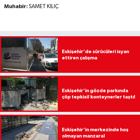
Muhabir:
SAMET KILIÇ
Eskişehir'de sürücüleri isyan
ettiren çalışma
Eskişehir'in gözde parkında
çöp tepkisi! konteynerler taştı!
Eskişehir'in merkezinde hoş
olmayan manzara!