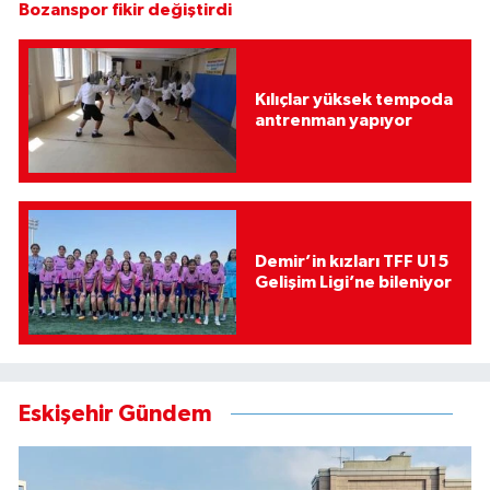
Bozanspor fikir değiştirdi
Kılıçlar yüksek tempoda
antrenman yapıyor
Demir’in kızları TFF U15
Gelişim Ligi’ne bileniyor
Eskişehir Gündem