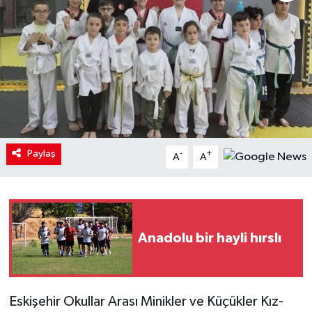
Paylaş
-
+
A
A
Anadolu bir hayli hırslı
Eskişehir Okullar Arası Minikler ve Küçükler Kız-