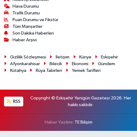
Hava Durumu
Trafik Durumu
Puan Durumu ve Fikstür
Tüm Manşetler
Son Dakika Haberleri
Haber Arşivi
Gizlilik Sözleşmesi
İletişim
Künye
Eskişehir
Afyonkarahisar
Bilecik
Ekonomi
Gündem
Kütahya
Rüya Tabirleri
Yemek Tarifleri
Copyright © Eskişehir Yenigün Gazetesi 2026. Her
RSS
hakkı saklıdır.
Haber Yazılımı:
TE Bilişim