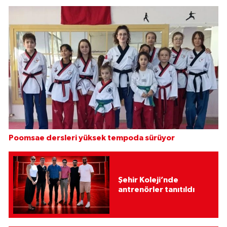
Poomsae dersleri yüksek tempoda sürüyor
Şehir Koleji’nde
antrenörler tanıtıldı