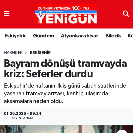
Nöbetçi Eczaneler
Eskişehir
Gündem
Afyonkarahisar
Bilecik
K
Hava Durumu
Trafik Durumu
HABERLER
ESKIŞEHIR
Bayram dönüşü tramvayda
Süper Lig Puan Durumu ve Fikstür
kriz: Seferler durdu
Tüm Manşetler
Eskişehir’de haftanın ilk iş günü sabah saatlerinde
yaşanan tramvay arızası, kent içi ulaşımda
Son Dakika Haberleri
aksamalara neden oldu.
Haber Arşivi
01.06.2026 - 09:24
YAYINLANMA