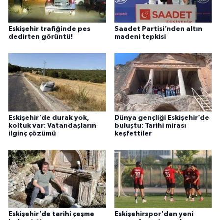
Eskişehir trafiğinde pes
Saadet Partisi’nden altın
dedirten görüntü!
madeni tepkisi
Eskişehir'de durak yok,
Dünya gençliği Eskişehir’de
koltuk var: Vatandaşların
buluştu: Tarihi mirası
ilginç çözümü
keşfettiler
Eskişehir'de tarihi çeşme
Eskişehirspor'dan yeni