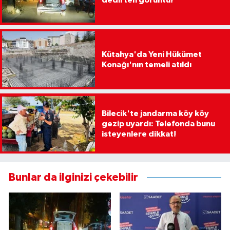
dedirten görüntü!
Kütahya'da Yeni Hükümet
Konağı'nın temeli atıldı
Bilecik'te jandarma köy köy
gezip uyardı: Telefonda bunu
isteyenlere dikkat!
Bunlar da ilginizi çekebilir