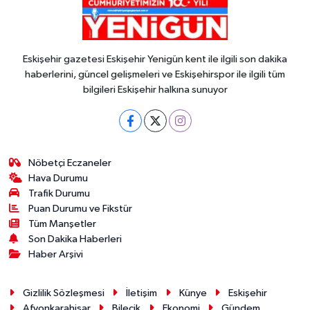
Eskişehir gazetesi Eskişehir Yenigün kent ile ilgili son dakika
haberlerini, güncel gelişmeleri ve Eskişehirspor ile ilgili tüm
bilgileri Eskişehir halkına sunuyor
Nöbetçi Eczaneler
Hava Durumu
Trafik Durumu
Puan Durumu ve Fikstür
Tüm Manşetler
Son Dakika Haberleri
Haber Arşivi
Gizlilik Sözleşmesi
İletişim
Künye
Eskişehir
Afyonkarahisar
Bilecik
Ekonomi
Gündem