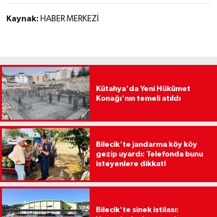
Kaynak:
HABER MERKEZİ
Kütahya'da Yeni Hükümet
Konağı'nın temeli atıldı
Bilecik'te jandarma köy köy
gezip uyardı: Telefonda bunu
isteyenlere dikkat!
Bilecik'te sinek istilası: