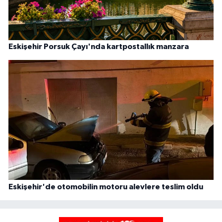
Eskişehir Porsuk Çayı'nda kartpostallık manzara
Eskişehir'de otomobilin motoru alevlere teslim oldu