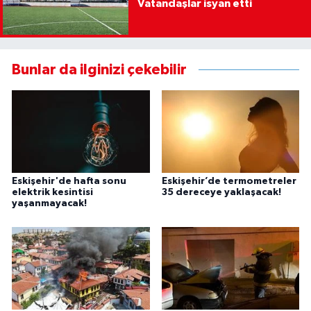
Vatandaşlar isyan etti
Bunlar da ilginizi çekebilir
Eskişehir'de hafta sonu
Eskişehir’de termometreler
elektrik kesintisi
35 dereceye yaklaşacak!
yaşanmayacak!