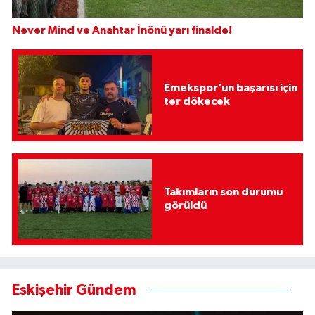
Never Mind ve Anahtar İnönü yarı finalde!
Emekspor’un başarısı için
ter dökecek
Takımların son durumu
görüldü
Eskişehir Gündem