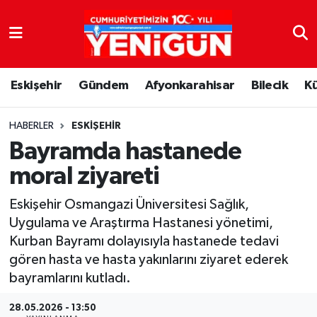
Nöbetçi Eczaneler
Eskişehir
Gündem
Afyonkarahisar
Bilecik
K
Hava Durumu
Trafik Durumu
HABERLER
ESKIŞEHIR
Bayramda hastanede
Süper Lig Puan Durumu ve Fikstür
moral ziyareti
Tüm Manşetler
Eskişehir Osmangazi Üniversitesi Sağlık,
Uygulama ve Araştırma Hastanesi yönetimi,
Son Dakika Haberleri
Kurban Bayramı dolayısıyla hastanede tedavi
gören hasta ve hasta yakınlarını ziyaret ederek
Haber Arşivi
bayramlarını kutladı.
28.05.2026 - 13:50