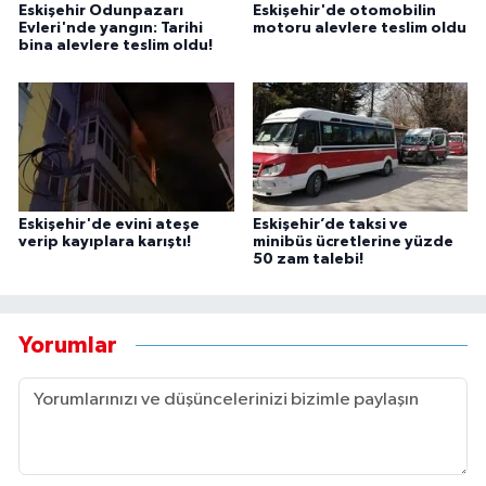
Eskişehir Odunpazarı
Eskişehir'de otomobilin
Evleri'nde yangın: Tarihi
motoru alevlere teslim oldu
bina alevlere teslim oldu!
Eskişehir'de evini ateşe
Eskişehir’de taksi ve
verip kayıplara karıştı!
minibüs ücretlerine yüzde
50 zam talebi!
Yorumlar