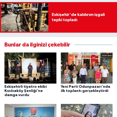
Eskişehir'de kaldırım işgali
tepki topladı
Bunlar da ilginizi çekebilir
Eskişehirli tiyatro ekibi
Yeni Parti Odunpazarı'nda
Kızılcaköy Şenliği'ne
ilk toplantı gerçekleştirdi
damga vurdu