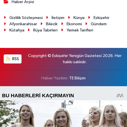
Haber Arşivi
Gizlilik Sözleşmesi
İletişim
Künye
Eskişehir
Afyonkarahisar
Bilecik
Ekonomi
Gündem
Kütahya
Rüya Tabirleri
Yemek Tarifleri
Copyright © Eskişehir Yenigün Gazetesi 2026. Her
RSS
hakkı saklıdır.
Haber Yazılımı:
TE Bilişim