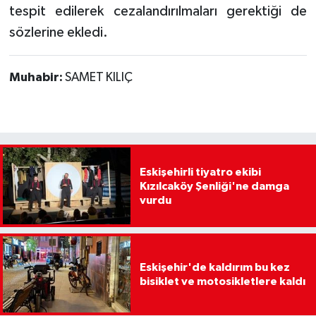
tespit edilerek cezalandırılmaları gerektiği de
sözlerine ekledi.
Muhabir:
SAMET KILIÇ
Eskişehirli tiyatro ekibi
Kızılcaköy Şenliği'ne damga
vurdu
Eskişehir'de kaldırım bu kez
bisiklet ve motosikletlere kaldı