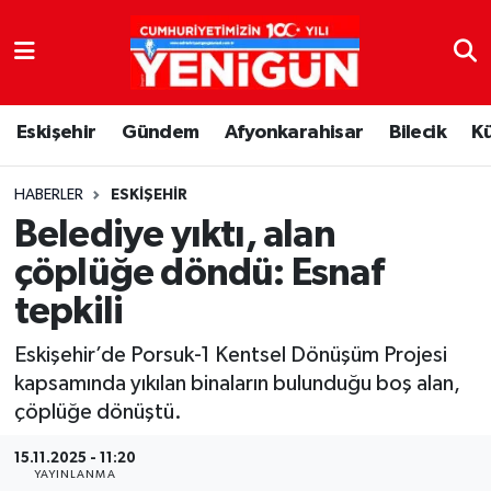
Nöbetçi Eczaneler
Eskişehir
Gündem
Afyonkarahisar
Bilecik
K
Hava Durumu
Trafik Durumu
HABERLER
ESKIŞEHIR
Belediye yıktı, alan
Süper Lig Puan Durumu ve Fikstür
çöplüğe döndü: Esnaf
tepkili
Tüm Manşetler
Eskişehir’de Porsuk-1 Kentsel Dönüşüm Projesi
Son Dakika Haberleri
kapsamında yıkılan binaların bulunduğu boş alan,
çöplüğe dönüştü.
Haber Arşivi
15.11.2025 - 11:20
YAYINLANMA