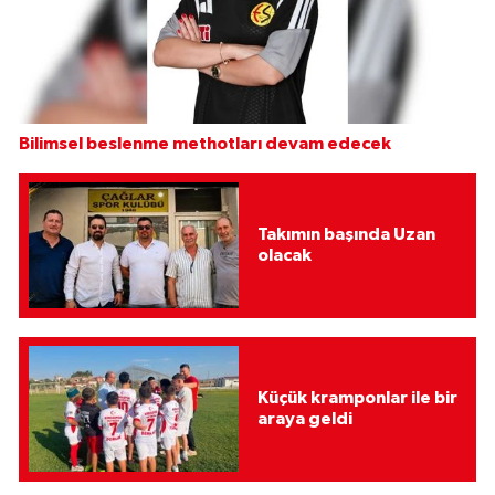
Bilimsel beslenme methotları devam edecek
Takımın başında Uzan
olacak
Küçük kramponlar ile bir
araya geldi