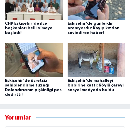
CHP Eskişehir'de ilçe
Eskişehir'de günlerdir
başkanları belli olmaya
aranıyordu: Kayıp kızdan
başladı!
sevindiren haber!
Eskişehir'de ücretsiz
Eskişehir'de mahalleyi
sahiplendirme tuzağı:
birbirine kattı: Köylü çareyi
Dolandırıcının pişkinliği pes
sosyal medyada buldu
dedirtti!
Yorumlar