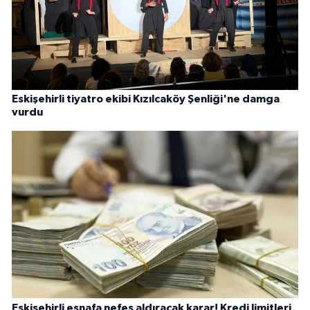
Eskişehirli tiyatro ekibi Kızılcaköy Şenliği'ne damga
vurdu
Eskişehirli esnafa nefes aldıracak karar! Kredi limitleri