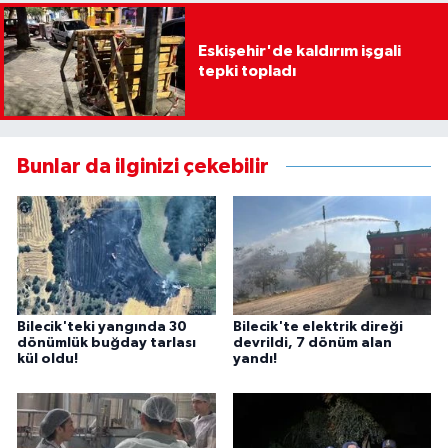
Eskişehir'de kaldırım işgali
tepki topladı
Bunlar da ilginizi çekebilir
Bilecik'teki yangında 30
Bilecik'te elektrik direği
dönümlük buğday tarlası
devrildi, 7 dönüm alan
kül oldu!
yandı!