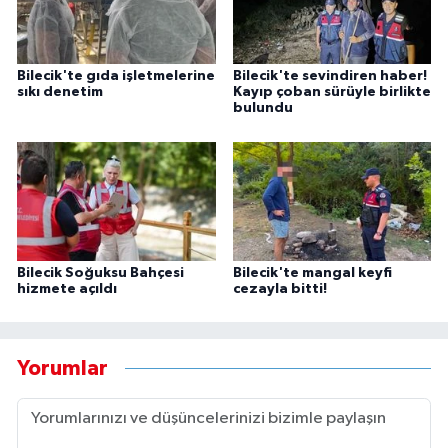
Bilecik'te gıda işletmelerine
Bilecik'te sevindiren haber!
sıkı denetim
Kayıp çoban sürüyle birlikte
bulundu
Bilecik Soğuksu Bahçesi
Bilecik'te mangal keyfi
hizmete açıldı
cezayla bitti!
Yorumlar