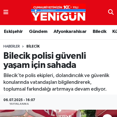
Nöbetçi Eczaneler
Eskişehir
Gündem
Afyonkarahisar
Bilecik
K
Hava Durumu
Trafik Durumu
HABERLER
BILECIK
Bilecik polisi güvenli
Süper Lig Puan Durumu ve Fikstür
yaşam için sahada
Tüm Manşetler
Bilecik’te polis ekipleri, dolandırıcılık ve güvenlik
konularında vatandaşları bilgilendirerek,
Son Dakika Haberleri
toplumsal farkındalığı artırmaya devam ediyor.
Haber Arşivi
06.07.2025 - 16:07
YAYINLANMA