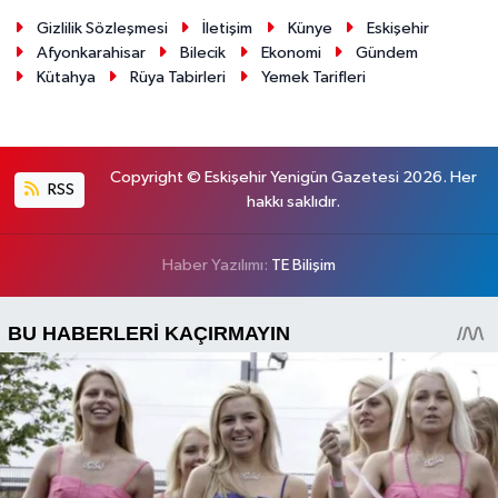
Gizlilik Sözleşmesi
İletişim
Künye
Eskişehir
Afyonkarahisar
Bilecik
Ekonomi
Gündem
Kütahya
Rüya Tabirleri
Yemek Tarifleri
Copyright © Eskişehir Yenigün Gazetesi 2026. Her
RSS
hakkı saklıdır.
Haber Yazılımı:
TE Bilişim