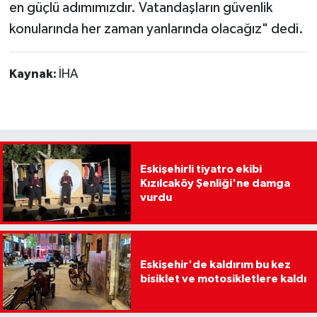
en güçlü adımımızdır. Vatandaşların güvenlik
konularında her zaman yanlarında olacağız" dedi.
Kaynak:
İHA
Eskişehirli tiyatro ekibi
Kızılcaköy Şenliği'ne damga
vurdu
Eskişehir'de kaldırım bu kez
bisiklet ve motosikletlere kaldı