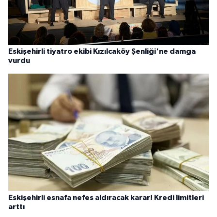
Eskişehirli tiyatro ekibi Kızılcaköy Şenliği'ne damga
vurdu
Eskişehirli esnafa nefes aldıracak karar! Kredi limitleri
arttı