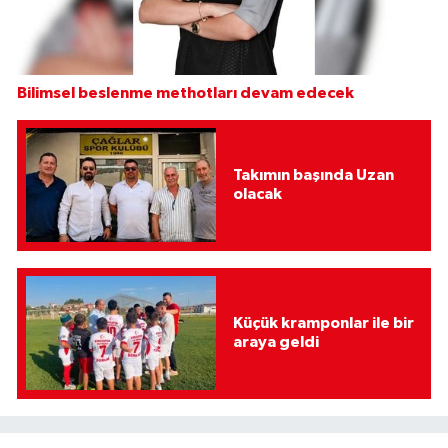
Bilimsel beslenme methotları devam edecek
Takımın başında Uzan
olacak
Küçük kramponlar ile bir
araya geldi