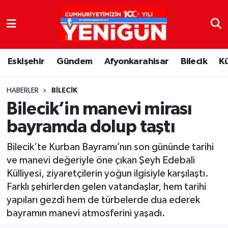
Nöbetçi Eczaneler
Eskişehir
Gündem
Afyonkarahisar
Bilecik
K
Hava Durumu
Trafik Durumu
HABERLER
BILECIK
Bilecik’in manevi mirası
Süper Lig Puan Durumu ve Fikstür
bayramda dolup taştı
Tüm Manşetler
Bilecik’te Kurban Bayramı’nın son gününde tarihi
ve manevi değeriyle öne çıkan Şeyh Edebali
Son Dakika Haberleri
Külliyesi, ziyaretçilerin yoğun ilgisiyle karşılaştı.
Farklı şehirlerden gelen vatandaşlar, hem tarihi
Haber Arşivi
yapıları gezdi hem de türbelerde dua ederek
bayramın manevi atmosferini yaşadı.