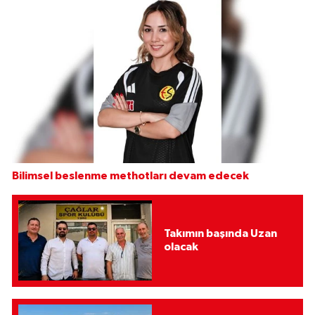
Bilimsel beslenme methotları devam edecek
Takımın başında Uzan
olacak