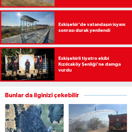
Eskişehir’de vatandaşın isyanı
sonrası durak yenilendi
Eskişehirli tiyatro ekibi
Kızılcaköy Şenliği'ne damga
vurdu
Bunlar da ilginizi çekebilir