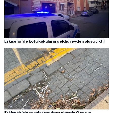
Eskişehir’de kötü kokuların geldiği evden ölüsü çıktı!
Eskişehir'de cezalar caydırıcı olmadı: O sorun