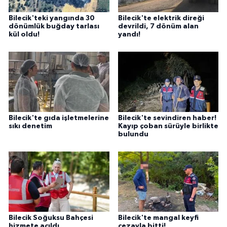
Bilecik'teki yangında 30
Bilecik'te elektrik direği
dönümlük buğday tarlası
devrildi, 7 dönüm alan
kül oldu!
yandı!
Bilecik'te gıda işletmelerine
Bilecik'te sevindiren haber!
sıkı denetim
Kayıp çoban sürüyle birlikte
bulundu
Bilecik Soğuksu Bahçesi
Bilecik'te mangal keyfi
hizmete açıldı
cezayla bitti!