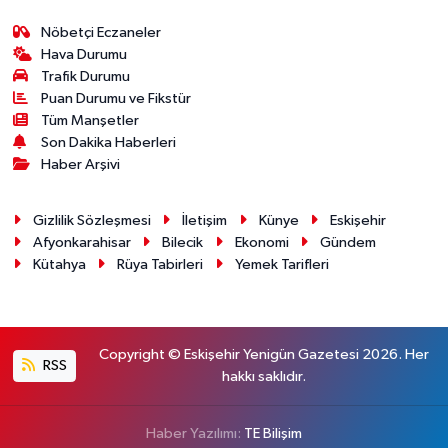
Nöbetçi Eczaneler
Hava Durumu
Trafik Durumu
Puan Durumu ve Fikstür
Tüm Manşetler
Son Dakika Haberleri
Haber Arşivi
Gizlilik Sözleşmesi
İletişim
Künye
Eskişehir
Afyonkarahisar
Bilecik
Ekonomi
Gündem
Kütahya
Rüya Tabirleri
Yemek Tarifleri
Copyright © Eskişehir Yenigün Gazetesi 2026. Her
RSS
hakkı saklıdır.
Haber Yazılımı:
TE Bilişim