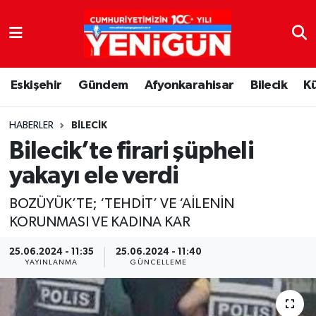
Nöbetçi Eczaneler
Eskişehir
Gündem
Afyonkarahisar
Bilecik
K
Hava Durumu
Trafik Durumu
HABERLER
BILECIK
Bilecik’te firari şüpheli
Süper Lig Puan Durumu ve Fikstür
yakayı ele verdi
Tüm Manşetler
BOZÜYÜK’TE; ‘TEHDİT’ VE ‘AİLENİN
KORUNMASI VE KADINA KAR
Son Dakika Haberleri
25.06.2024 - 11:35
25.06.2024 - 11:40
YAYINLANMA
GÜNCELLEME
Haber Arşivi