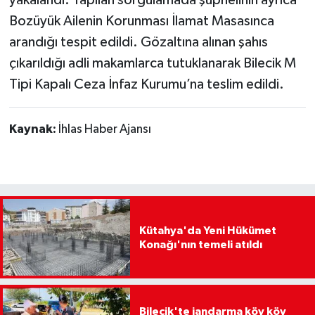
yakalandı. Yapılan sorgulamada şüphelinin ayrıca
Bozüyük Ailenin Korunması İlamat Masasınca
arandığı tespit edildi. Gözaltına alınan şahıs
çıkarıldığı adli makamlarca tutuklanarak Bilecik M
Tipi Kapalı Ceza İnfaz Kurumu’na teslim edildi.
Kaynak:
İhlas Haber Ajansı
Kütahya'da Yeni Hükümet
Konağı'nın temeli atıldı
Bilecik'te jandarma köy köy