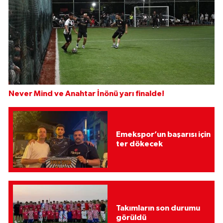
Never Mind ve Anahtar İnönü yarı finalde!
Emekspor’un başarısı için
ter dökecek
Takımların son durumu
görüldü