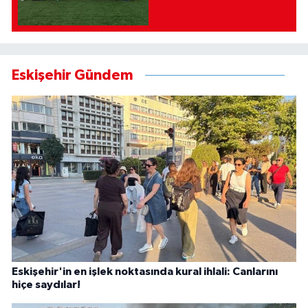
Eskişehir Gündem
Eskişehir'in en işlek noktasında kural ihlali: Canlarını
hiçe saydılar!