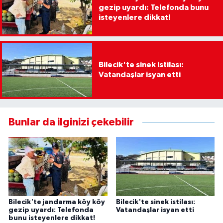
gezip uyardı: Telefonda bunu
isteyenlere dikkat!
Bilecik'te sinek istilası:
Vatandaşlar isyan etti
Bunlar da ilginizi çekebilir
Bilecik'te jandarma köy köy
Bilecik'te sinek istilası:
gezip uyardı: Telefonda
Vatandaşlar isyan etti
bunu isteyenlere dikkat!