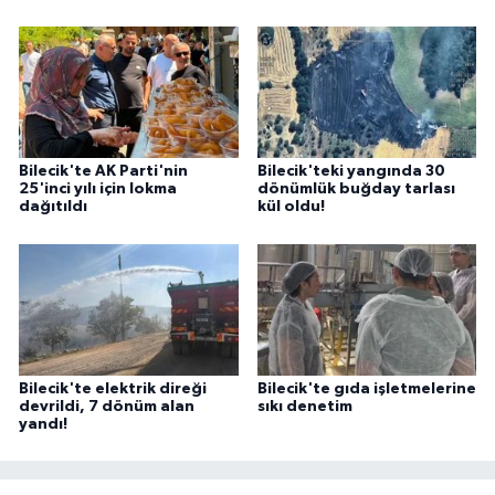
Bilecik'te AK Parti'nin
Bilecik'teki yangında 30
25'inci yılı için lokma
dönümlük buğday tarlası
dağıtıldı
kül oldu!
Bilecik'te elektrik direği
Bilecik'te gıda işletmelerine
devrildi, 7 dönüm alan
sıkı denetim
yandı!