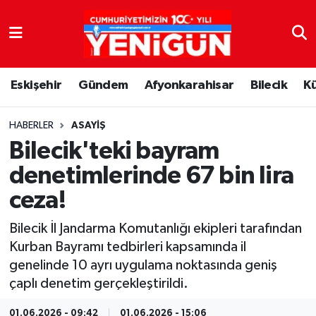
Nöbetçi Eczaneler
Eskişehir
Gündem
Afyonkarahisar
Bilecik
K
Hava Durumu
Trafik Durumu
HABERLER
ASAYIŞ
Bilecik'teki bayram
Süper Lig Puan Durumu ve Fikstür
denetimlerinde 67 bin lira
ceza!
Tüm Manşetler
Bilecik İl Jandarma Komutanlığı ekipleri tarafından
Son Dakika Haberleri
Kurban Bayramı tedbirleri kapsamında il
genelinde 10 ayrı uygulama noktasında geniş
Haber Arşivi
çaplı denetim gerçekleştirildi.
01.06.2026 - 09:42
01.06.2026 - 15:06