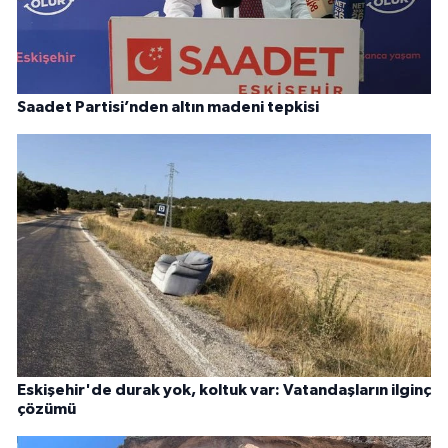
Saadet Partisi’nden altın madeni tepkisi
Eskişehir'de durak yok, koltuk var: Vatandaşların ilginç
çözümü