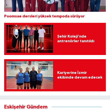
Poomsae dersleri yüksek tempoda sürüyor
Şehir Koleji’nde
antrenörler tanıtıldı
Kariyerine İzmir
ekibinde devam edecek
Eskişehir Gündem