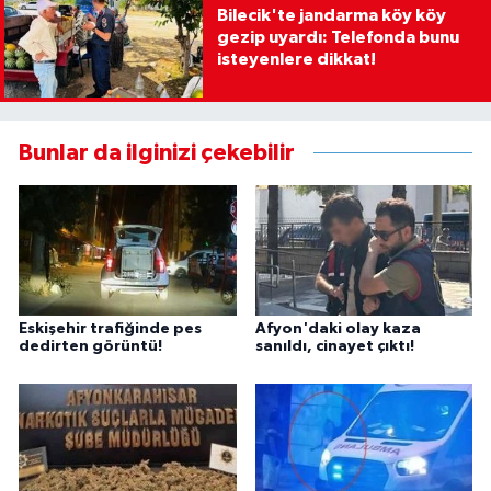
Bilecik'te jandarma köy köy
gezip uyardı: Telefonda bunu
isteyenlere dikkat!
Bunlar da ilginizi çekebilir
Eskişehir trafiğinde pes
Afyon'daki olay kaza
dedirten görüntü!
sanıldı, cinayet çıktı!