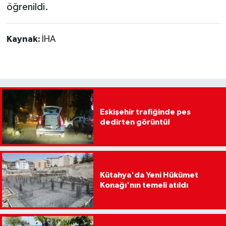
öğrenildi.
Kaynak:
İHA
Eskişehir trafiğinde pes
dedirten görüntü!
Kütahya'da Yeni Hükümet
Konağı'nın temeli atıldı