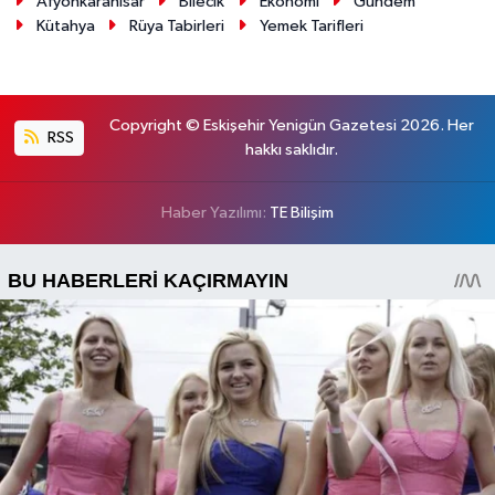
Afyonkarahisar
Bilecik
Ekonomi
Gündem
Kütahya
Rüya Tabirleri
Yemek Tarifleri
Copyright © Eskişehir Yenigün Gazetesi 2026. Her
RSS
hakkı saklıdır.
Haber Yazılımı:
TE Bilişim