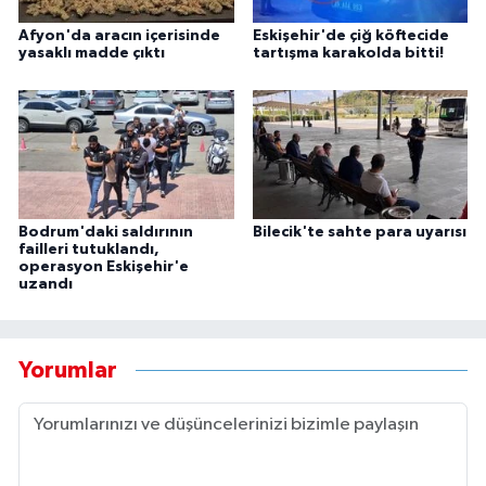
Afyon'da aracın içerisinde
Eskişehir'de çiğ köftecide
yasaklı madde çıktı
tartışma karakolda bitti!
Bodrum'daki saldırının
Bilecik'te sahte para uyarısı
failleri tutuklandı,
operasyon Eskişehir'e
uzandı
Yorumlar