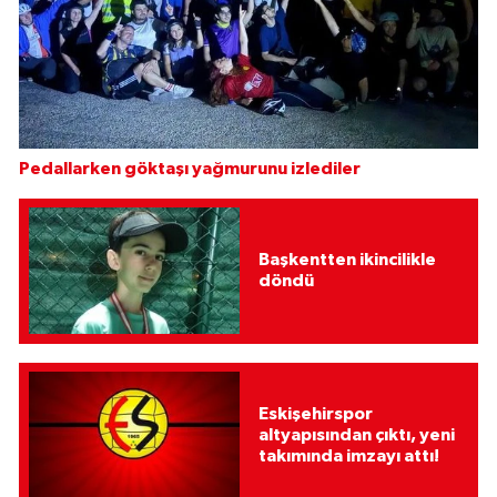
Pedallarken göktaşı yağmurunu izlediler
Başkentten ikincilikle
döndü
Eskişehirspor
altyapısından çıktı, yeni
takımında imzayı attı!