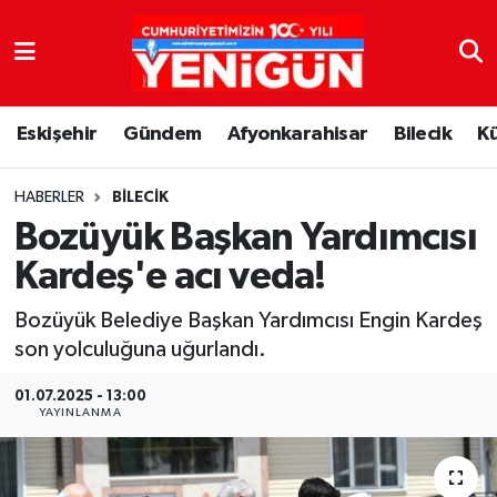
Nöbetçi Eczaneler
Eskişehir
Gündem
Afyonkarahisar
Bilecik
K
Hava Durumu
Trafik Durumu
HABERLER
BILECIK
Bozüyük Başkan Yardımcısı
Süper Lig Puan Durumu ve Fikstür
Kardeş'e acı veda!
Tüm Manşetler
Bozüyük Belediye Başkan Yardımcısı Engin Kardeş
son yolculuğuna uğurlandı.
Son Dakika Haberleri
01.07.2025 - 13:00
YAYINLANMA
Haber Arşivi