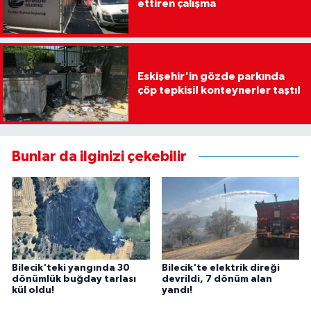
ettiren çalışma
Eskişehir'in gözde parkında
çöp tepkisi! konteynerler taştı!
Bunlar da ilginizi çekebilir
Bilecik'teki yangında 30
Bilecik'te elektrik direği
dönümlük buğday tarlası
devrildi, 7 dönüm alan
kül oldu!
yandı!