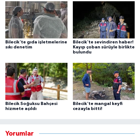
Bilecik'te gıda işletmelerine
Bilecik'te sevindiren haber!
sıkı denetim
Kayıp çoban sürüyle birlikte
bulundu
Bilecik Soğuksu Bahçesi
Bilecik'te mangal keyfi
hizmete açıldı
cezayla bitti!
Yorumlar