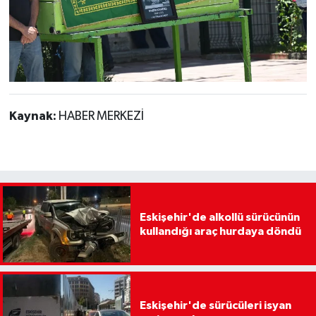
Kaynak:
HABER MERKEZİ
Eskişehir'de alkollü sürücünün
kullandığı araç hurdaya döndü
Eskişehir'de sürücüleri isyan