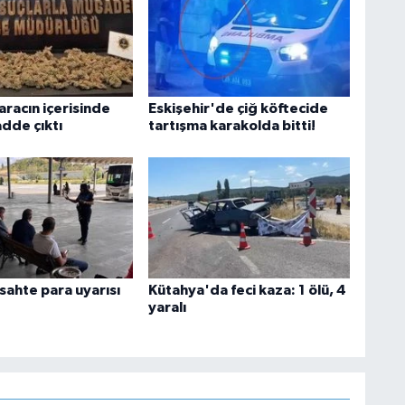
aracın içerisinde
Eskişehir'de çiğ köftecide
adde çıktı
tartışma karakolda bitti!
 sahte para uyarısı
Kütahya'da feci kaza: 1 ölü, 4
yaralı