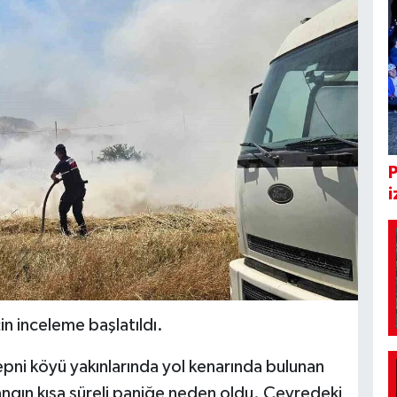
i
in inceleme başlatıldı.
çepni köyü yakınlarında yol kenarında bulunan
angın kısa süreli paniğe neden oldu. Çevredeki