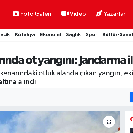
Foto Galeri
Video
Yazarlar
lecik
Kütahya
Ekonomi
Sağlık
Spor
Kültür-Sana
ında ot yangını: Jandarma i
l kenarındaki otluk alanda çıkan yangın, ek
tına alındı.