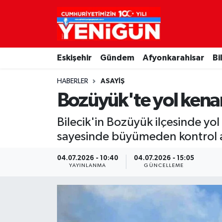
Nöbetçi Eczaneler
Eskişehir
Gündem
Afyonkarahisar
Bi
Hava Durumu
HABERLER
ASAYIŞ
Trafik Durumu
Bozüyük'te yol kenar
Süper Lig Puan Durumu ve Fikstür
Bilecik'in Bozüyük ilçesinde yo
sayesinde büyümeden kontrol al
Tüm Manşetler
04.07.2026 - 10:40
04.07.2026 - 15:05
Son Dakika Haberleri
YAYINLANMA
GÜNCELLEME
Haber Arşivi