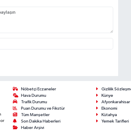
Nöbetçi Eczaneler
Gizlilik Sözleşm
Hava Durumu
Künye
Trafik Durumu
Afyonkarahisar
Puan Durumu ve Fikstür
Ekonomi
n
Tüm Manşetler
Kütahya
por
Son Dakika Haberleri
Yemek Tarifleri
Haber Arşivi