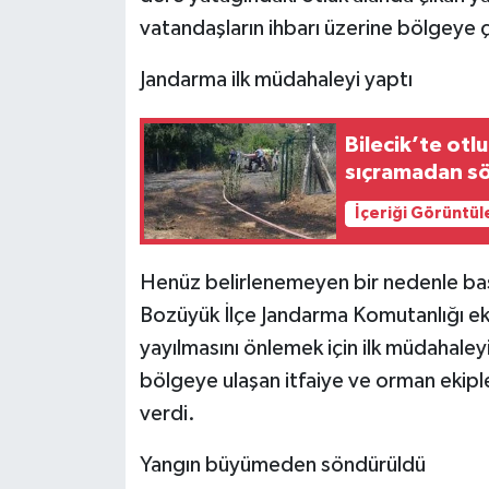
vatandaşların ihbarı üzerine bölgeye ç
Jandarma ilk müdahaleyi yaptı
Bilecik’te ot
sıçramadan s
İçeriği Görüntül
Henüz belirlenemeyen bir nedenle başl
Bozüyük İlçe Jandarma Komutanlığı eki
yayılmasını önlemek için ilk müdahaleyi
bölgeye ulaşan itfaiye ve orman ekipl
verdi.
Yangın büyümeden söndürüldü