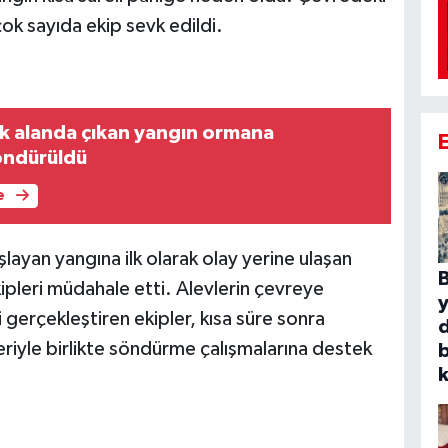
ok sayıda ekip sevk edildi.
luk alanda çıkan yangın ormana
öndürüldü
e
ayan yangına ilk olarak olay yerine ulaşan
B
pleri müdahale etti. Alevlerin çevreye
 gerçekleştiren ekipler, kısa süre sonra
eriyle birlikte söndürme çalışmalarına destek
b
k