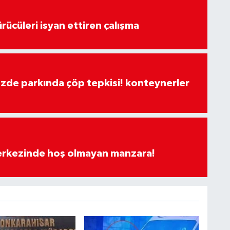
rücüleri isyan ettiren çalışma
özde parkında çöp tepkisi! konteynerler
merkezinde hoş olmayan manzara!