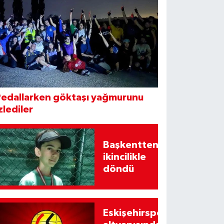
Pedallarken göktaşı yağmurunu
zlediler
Başkentten
ikincilikle
döndü
Eskişehirspor