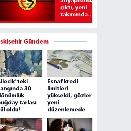
altyapısından
çıktı, yeni
takımında
imzayı attı!
Eskişehir Gündem
ilecik'teki
Esnaf kredi
yangında 30
limitleri
dönümlük
yükseldi, gözler
uğday tarlası
yeni
ül oldu!
düzenlemede