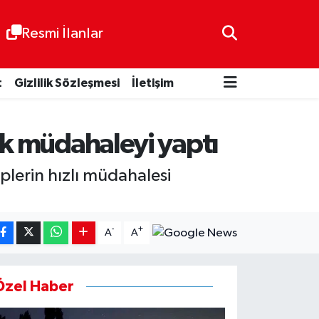
Resmi İlanlar
t
Gizlilik Sözleşmesi
İletişim
lk müdahaleyi yaptı
iplerin hızlı müdahalesi
-
+
A
A
Özel Haber