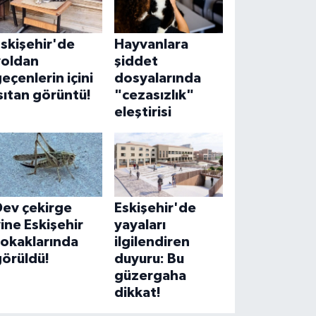
skişehir'de
Hayvanlara
yoldan
şiddet
eçenlerin içini
dosyalarında
sıtan görüntü!
"cezasızlık"
eleştirisi
Dev çekirge
Eskişehir'de
ine Eskişehir
yayaları
sokaklarında
ilgilendiren
görüldü!
duyuru: Bu
güzergaha
dikkat!