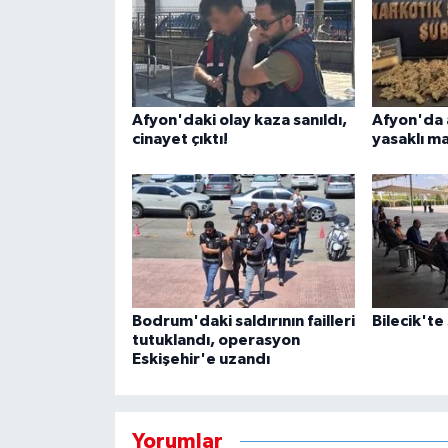
Afyon'daki olay kaza sanıldı,
Afyon'da 
cinayet çıktı!
yasaklı m
Bodrum'daki saldırının failleri
Bilecik'te
tutuklandı, operasyon
Eskişehir'e uzandı
Yorumlar