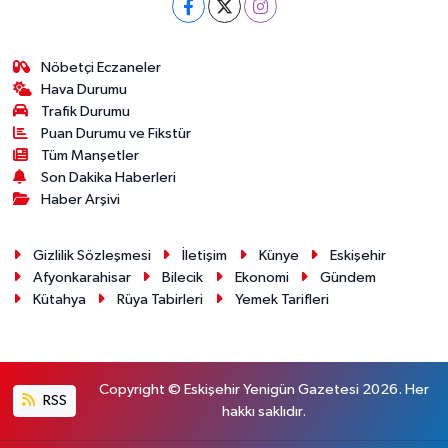
Nöbetçi Eczaneler
Hava Durumu
Trafik Durumu
Puan Durumu ve Fikstür
Tüm Manşetler
Son Dakika Haberleri
Haber Arşivi
Gizlilik Sözleşmesi
İletişim
Künye
Eskişehir
Afyonkarahisar
Bilecik
Ekonomi
Gündem
Kütahya
Rüya Tabirleri
Yemek Tarifleri
Copyright © Eskişehir Yenigün Gazetesi 2026. Her
RSS
hakkı saklıdır.