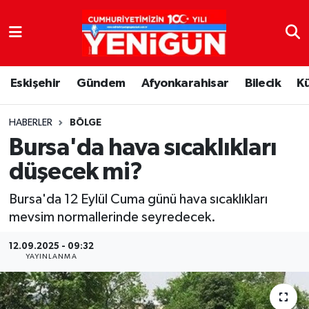
Nöbetçi Eczaneler
Eskişehir
Gündem
Afyonkarahisar
Bilecik
K
Hava Durumu
Trafik Durumu
HABERLER
BÖLGE
Bursa'da hava sıcaklıkları
Süper Lig Puan Durumu ve Fikstür
düşecek mi?
Tüm Manşetler
Bursa'da 12 Eylül Cuma günü hava sıcaklıkları
mevsim normallerinde seyredecek.
Son Dakika Haberleri
12.09.2025 - 09:32
YAYINLANMA
Haber Arşivi