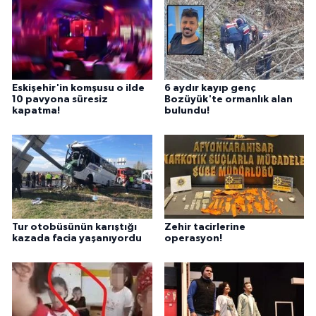
Eskişehir'in komşusu o ilde
6 aydır kayıp genç
10 pavyona süresiz
Bozüyük'te ormanlık alan
kapatma!
bulundu!
Tur otobüsünün karıştığı
Zehir tacirlerine
kazada facia yaşanıyordu
operasyon!