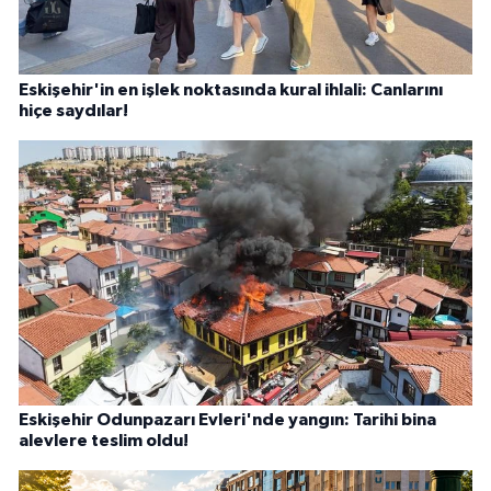
Eskişehir'in en işlek noktasında kural ihlali: Canlarını
hiçe saydılar!
Eskişehir Odunpazarı Evleri'nde yangın: Tarihi bina
alevlere teslim oldu!