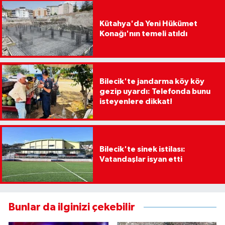
Kütahya'da Yeni Hükümet
Konağı'nın temeli atıldı
Bilecik'te jandarma köy köy
gezip uyardı: Telefonda bunu
isteyenlere dikkat!
Bilecik'te sinek istilası:
Vatandaşlar isyan etti
Bunlar da ilginizi çekebilir