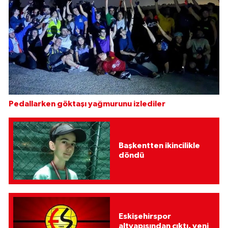
Pedallarken göktaşı yağmurunu izlediler
Başkentten ikincilikle
döndü
Eskişehirspor
altyapısından çıktı, yeni