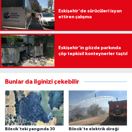
Eskişehir'de sürücüleri isyan
ettiren çalışma
Eskişehir'in gözde parkında
çöp tepkisi! konteynerler taştı!
Bunlar da ilginizi çekebilir
Bilecik'teki yangında 30
Bilecik'te elektrik direği