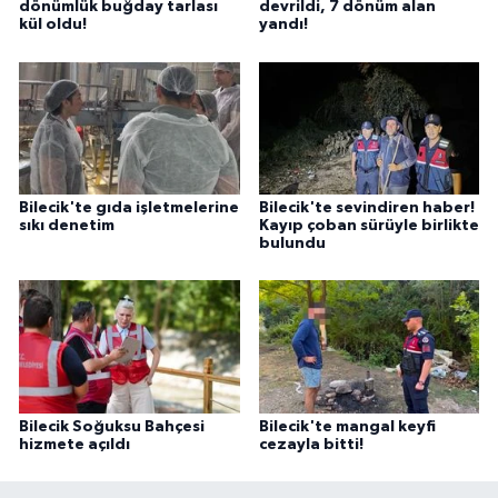
dönümlük buğday tarlası
devrildi, 7 dönüm alan
kül oldu!
yandı!
Bilecik'te gıda işletmelerine
Bilecik'te sevindiren haber!
sıkı denetim
Kayıp çoban sürüyle birlikte
bulundu
Bilecik Soğuksu Bahçesi
Bilecik'te mangal keyfi
hizmete açıldı
cezayla bitti!