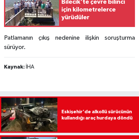
Bilecik'te çevre bilinci
için kilometrelerce
yürüdüler
Patlamanın çıkış nedenine ilişkin soruşturma
sürüyor.
Kaynak:
İHA
Eskişehir'de alkollü sürücünün
kullandığı araç hurdaya döndü