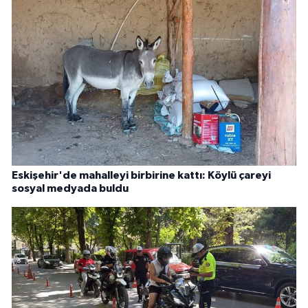
Eskişehir'de mahalleyi birbirine kattı: Köylü çareyi
sosyal medyada buldu