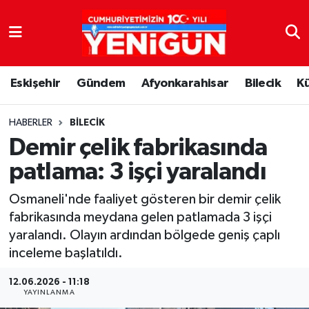
Nöbetçi Eczaneler
Eskişehir
Gündem
Afyonkarahisar
Bilecik
K
Hava Durumu
Trafik Durumu
HABERLER
BILECIK
Demir çelik fabrikasında
Süper Lig Puan Durumu ve Fikstür
patlama: 3 işçi yaralandı
Tüm Manşetler
Osmaneli'nde faaliyet gösteren bir demir çelik
fabrikasında meydana gelen patlamada 3 işçi
Son Dakika Haberleri
yaralandı. Olayın ardından bölgede geniş çaplı
inceleme başlatıldı.
Haber Arşivi
12.06.2026 - 11:18
YAYINLANMA