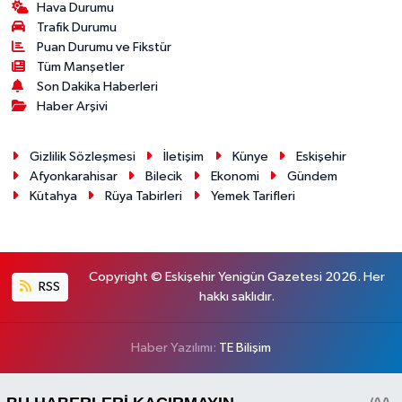
Hava Durumu
Trafik Durumu
Puan Durumu ve Fikstür
Tüm Manşetler
Son Dakika Haberleri
Haber Arşivi
Gizlilik Sözleşmesi
İletişim
Künye
Eskişehir
Afyonkarahisar
Bilecik
Ekonomi
Gündem
Kütahya
Rüya Tabirleri
Yemek Tarifleri
Copyright © Eskişehir Yenigün Gazetesi 2026. Her
RSS
hakkı saklıdır.
Haber Yazılımı:
TE Bilişim