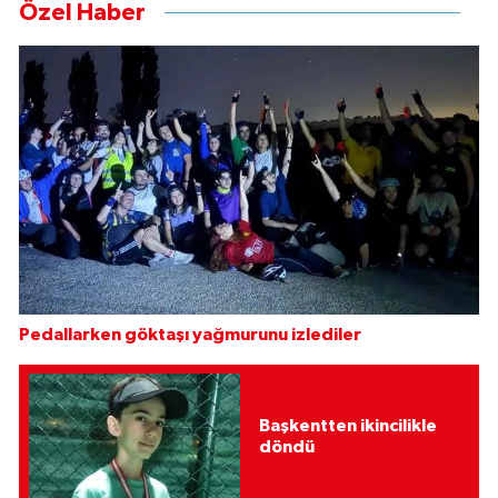
Özel Haber
Pedallarken göktaşı yağmurunu izlediler
Başkentten ikincilikle
döndü