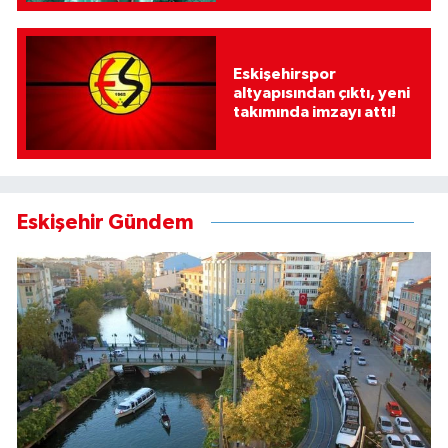
Eskişehirspor
altyapısından çıktı, yeni
takımında imzayı attı!
Eskişehir Gündem