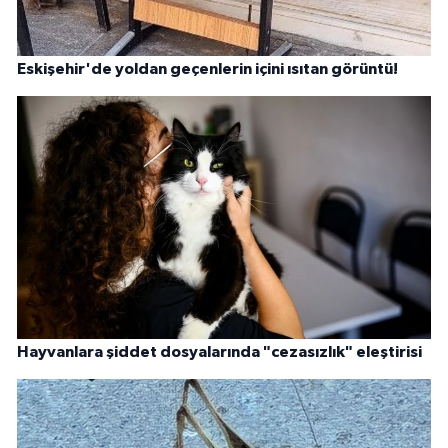
Eskişehir'de yoldan geçenlerin içini ısıtan görüntü!
Hayvanlara şiddet dosyalarında "cezasızlık" eleştirisi