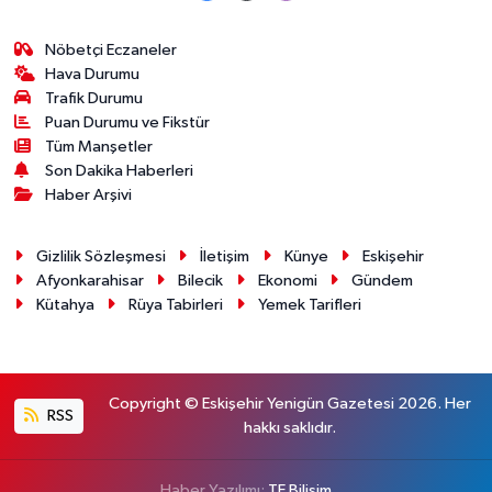
Nöbetçi Eczaneler
Hava Durumu
Trafik Durumu
Puan Durumu ve Fikstür
Tüm Manşetler
Son Dakika Haberleri
Haber Arşivi
Gizlilik Sözleşmesi
İletişim
Künye
Eskişehir
Afyonkarahisar
Bilecik
Ekonomi
Gündem
Kütahya
Rüya Tabirleri
Yemek Tarifleri
Copyright © Eskişehir Yenigün Gazetesi 2026. Her
RSS
hakkı saklıdır.
Haber Yazılımı:
TE Bilişim