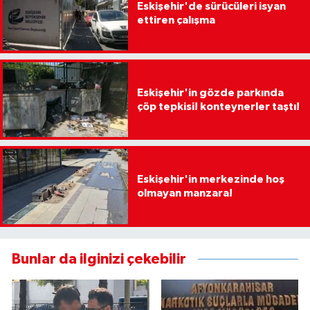
Eskişehir'de sürücüleri isyan
ettiren çalışma
Eskişehir'in gözde parkında
çöp tepkisi! konteynerler taştı!
Eskişehir'in merkezinde hoş
olmayan manzara!
Bunlar da ilginizi çekebilir