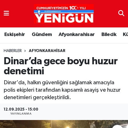
Nöbetçi Eczaneler
Eskişehir
Gündem
Afyonkarahisar
Bilecik
K
Hava Durumu
Trafik Durumu
HABERLER
AFYONKARAHISAR
Dinar’da gece boyu huzur
Süper Lig Puan Durumu ve Fikstür
denetimi
Tüm Manşetler
Dinar'da, halkın güvenliğini sağlamak amacıyla
polis ekipleri tarafından kapsamlı asayiş ve huzur
Son Dakika Haberleri
denetimleri gerçekleştirildi.
Haber Arşivi
12.09.2025 - 15:00
YAYINLANMA