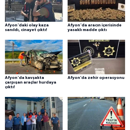
Afyon'daki olay kaza
Afyon'da aracın içerisinde
sanıldı, cinayet çıktı!
yasaklı madde çıktı
Afyon'da kavşakta
Afyon’da zehir operasyonu
çarpışan araçlar hurdaya
çıktı!