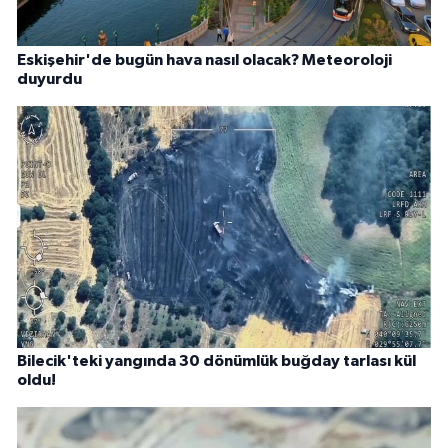
Eskişehir'de bugün hava nasıl olacak? Meteoroloji
duyurdu
Bilecik'teki yangında 30 dönümlük buğday tarlası kül
oldu!