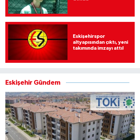
Eskişehirspor
altyapısından çıktı, yeni
takımında imzayı attı!
Eskişehir Gündem