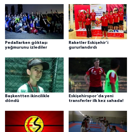
Pedallarken göktaşı
Raketler Eskişehir’i
yağmurunu izlediler
gururlandırdı
Başkentten ikincilikle
Eskişehirspor'da yeni
döndü
transferler ilk kez sahada!