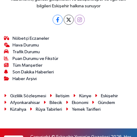
bilgileri Eskişehir halkına sunuyor
Nöbetçi Eczaneler
Hava Durumu
Trafik Durumu
Puan Durumu ve Fikstür
Tüm Manşetler
Son Dakika Haberleri
Haber Arşivi
Gizlilik Sözleşmesi
İletişim
Künye
Eskişehir
Afyonkarahisar
Bilecik
Ekonomi
Gündem
Kütahya
Rüya Tabirleri
Yemek Tarifleri
Copyright © Eskişehir Yenigün Gazetesi 2026. Her