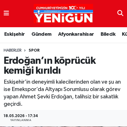
Nöbetçi Eczaneler
Eskişehir
Gündem
Afyonkarahisar
Bilecik
K
Hava Durumu
Trafik Durumu
HABERLER
SPOR
Erdoğan’ın köprücük
Süper Lig Puan Durumu ve Fikstür
kemiği kırıldı
Tüm Manşetler
Eskişehir'in deneyimli kalecilerinden olan ve şu an
ise Emekspor’da Altyapı Sorumlusu olarak görev
Son Dakika Haberleri
yapan Ahmet Şevki Erdoğan, talihsiz bir sakatlık
geçirdi.
Haber Arşivi
18.05.2026 - 17:34
YAYINLANMA