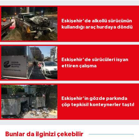
Eskişehir'de alkollü sürücünün
kullandığı araç hurdaya döndü
Eskişehir'de sürücüleri isyan
ettiren çalışma
Eskişehir'in gözde parkında
çöp tepkisi! konteynerler taştı!
Bunlar da ilginizi çekebilir