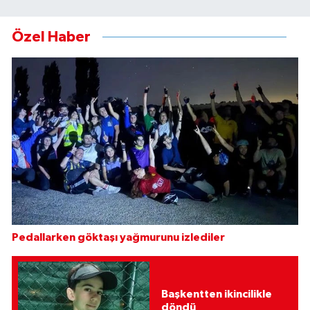
Özel Haber
Pedallarken göktaşı yağmurunu izlediler
Başkentten ikincilikle
döndü