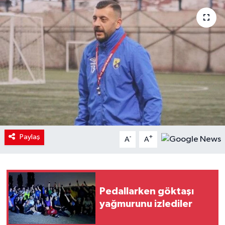
Paylaş
-
+
A
A
Pedallarken göktaşı
yağmurunu izlediler