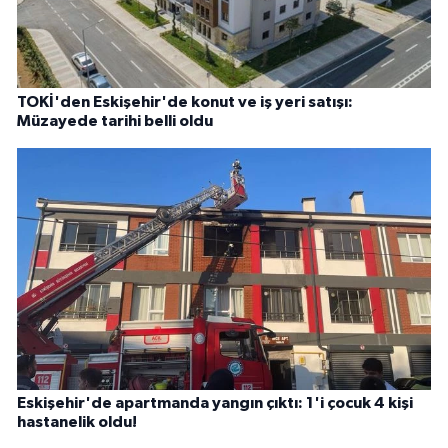
TOKİ'den Eskişehir'de konut ve iş yeri satışı:
Müzayede tarihi belli oldu
Eskişehir'de apartmanda yangın çıktı: 1'i çocuk 4 kişi
hastanelik oldu!