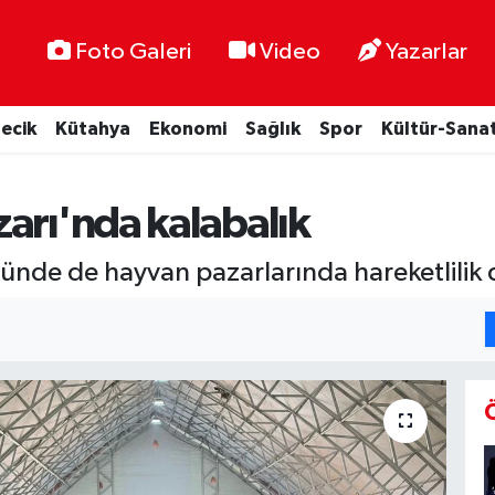
Foto Galeri
Video
Yazarlar
lecik
Kütahya
Ekonomi
Sağlık
Spor
Kültür-Sana
arı'nda kalabalık
ünde de hayvan pazarlarında hareketlilik 