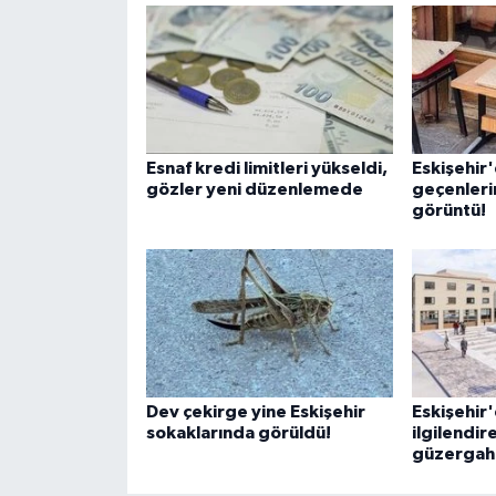
Esnaf kredi limitleri yükseldi,
Eskişehir
gözler yeni düzenlemede
geçenlerin 
görüntü!
Dev çekirge yine Eskişehir
Eskişehir'
sokaklarında görüldü!
ilgilendir
güzergaha