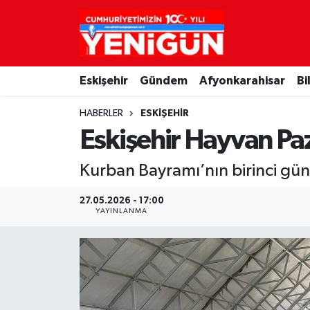
Nöbetçi Eczaneler
Eskişehir
Gündem
Afyonkarahisar
Bi
Hava Durumu
HABERLER
ESKIŞEHIR
Trafik Durumu
Eskişehir Hayvan Paz
Süper Lig Puan Durumu ve Fikstür
Kurban Bayramı’nın birinci gün
Tüm Manşetler
27.05.2026 - 17:00
YAYINLANMA
Son Dakika Haberleri
Haber Arşivi