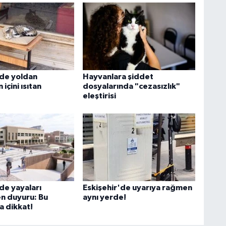
'de yoldan
Hayvanlara şiddet
içini ısıtan
dosyalarında "cezasızlık"
eleştirisi
de yayaları
Eskişehir'de uyarıya rağmen
en duyuru: Bu
aynı yerde!
 dikkat!