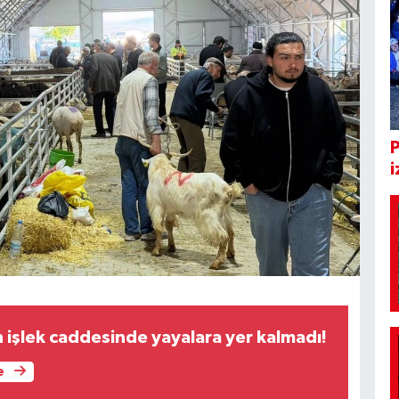
i
n işlek caddesinde yayalara yer kalmadı!
e