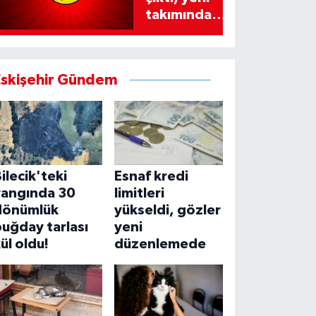
takımında
imzayı attı!
Eskişehir Gündem
ilecik'teki
Esnaf kredi
yangında 30
limitleri
dönümlük
yükseldi, gözler
uğday tarlası
yeni
ül oldu!
düzenlemede