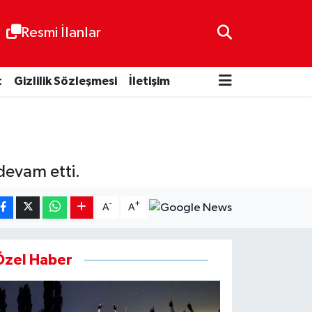
Resmi İlanlar
t
Gizlilik Sözleşmesi
İletişim
devam etti.
-
+
A
A
Özel Haber