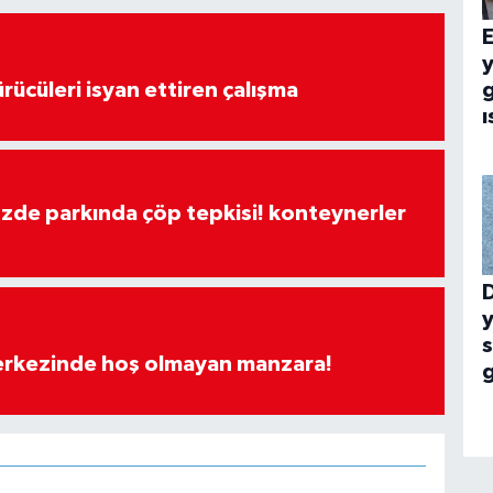
E
rücüleri isyan ettiren çalışma
g
ı
özde parkında çöp tepkisi! konteynerler
y
merkezinde hoş olmayan manzara!