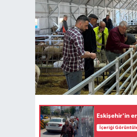
Eskişehir'in e
İçeriği Görüntül