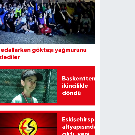
Pedallarken göktaşı yağmurunu
zlediler
Başkentten
ikincilikle
döndü
Eskişehirspor
altyapısından
çıktı, yeni