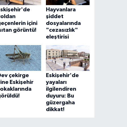
skişehir'de
Hayvanlara
yoldan
şiddet
eçenlerin içini
dosyalarında
sıtan görüntü!
"cezasızlık"
eleştirisi
Dev çekirge
Eskişehir'de
ine Eskişehir
yayaları
sokaklarında
ilgilendiren
görüldü!
duyuru: Bu
güzergaha
dikkat!