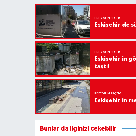
EDITÖRÜN SEÇTIĞI
Eskişehir'de sü
EDITÖRÜN SEÇTIĞI
Eskişehir'in g
taştı!
EDITÖRÜN SEÇTIĞI
Eskişehir'in 
Bunlar da ilginizi çekebilir