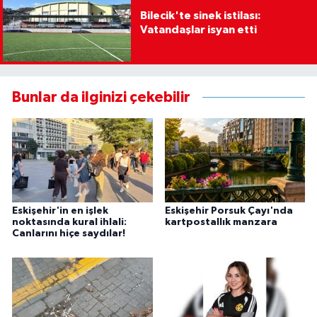
Bilecik'te sinek istilası:
Vatandaşlar isyan etti
Bunlar da ilginizi çekebilir
Eskişehir'in en işlek
Eskişehir Porsuk Çayı'nda
noktasında kural ihlali:
kartpostallık manzara
Canlarını hiçe saydılar!