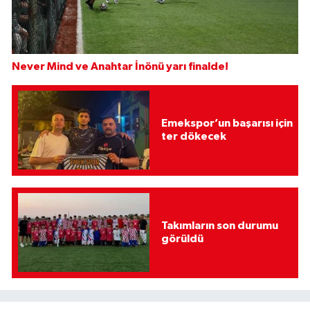
Never Mind ve Anahtar İnönü yarı finalde!
Emekspor’un başarısı için
ter dökecek
Takımların son durumu
görüldü