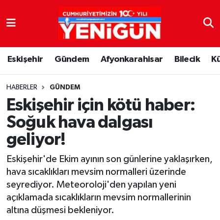
Nöbetçi Eczaneler
Eskişehir
Gündem
Afyonkarahisar
Bilecik
K
Hava Durumu
Trafik Durumu
HABERLER
GÜNDEM
Eskişehir için kötü haber:
Süper Lig Puan Durumu ve Fikstür
Soğuk hava dalgası
geliyor!
Tüm Manşetler
Eskişehir'de Ekim ayının son günlerine yaklaşırken,
Son Dakika Haberleri
hava sıcaklıkları mevsim normalleri üzerinde
seyrediyor. Meteoroloji'den yapılan yeni
Haber Arşivi
açıklamada sıcaklıkların mevsim normallerinin
altına düşmesi bekleniyor.