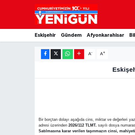
Nöbetçi Eczaneler
Eskişehir
Gündem
Afyonkarahisar
Bi
Hava Durumu
-
+
Trafik Durumu
A
A
Eskişeh
Süper Lig Puan Durumu ve Fikstür
Tüm Manşetler
Son Dakika Haberleri
Haber Arşivi
Bir borçtan dolayı aşağıda cins, miktar ve değerleri yazı
adresi üzerinden
2026/112 TLMT.
sayılı dosya numarası 
Satılmasına karar verilen taşınmazın cinsi, mahiye