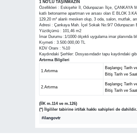
1 NO'LU TAŞINMAZIN
Özellikleri : Eskişehir İl, Odunpazarı İlçe, ÇANKAYA
katlı betonarme apartman ve arsası olan E BLOK 3.KAT
129,20 m² alanlı mesken olup, 3 oda, salon, mutfak, an
Adresi : Çankaya Mah. İçel Sokak No:9/7 Odunpazarı
Yüzölçümü : 101,46 m2
İmar Durumu :1/1000 ölçekli uygulama imar planında bl
Kıymeti : 3.500.000,00 TL
KDV Oranı : %10
Kaydındaki Şerhler: Dosyasındadır tapu kaydındaki gibi
Artırma Bilgileri
Başlangıç Tarih ve
1.Artırma
Bitiş Tarih ve Saa
Başlangıç Tarih ve
2.Artırma
Bitiş Tarih ve Saa
(İİK m.114 ve m.126)
(*) İlgililer tabirine irtifak hakkı sahipleri de dahildir.
#ilangovtr