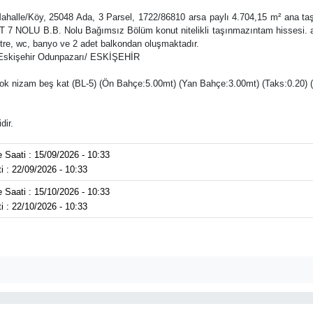
 Mahalle/Köy, 25048 Ada, 3 Parsel, 1722/86810 arsa paylı 4.704,15 m² ana ta
 7 NOLU B.B. Nolu Bağımsız Bölüm konut nitelikli taşınmazıntam hissesi. arş
tre, wc, banyo ve 2 adet balkondan oluşmaktadır.
 Eskişehir Odunpazarı/ ESKİŞEHİR
ok nizam beş kat (BL-5) (Ön Bahçe:5.00mt) (Yan Bahçe:3.00mt) (Taks:0.20) (Ka
dir.
 Saati : 15/09/2026 - 10:33
ti : 22/09/2026 - 10:33
 Saati : 15/10/2026 - 10:33
ti : 22/10/2026 - 10:33