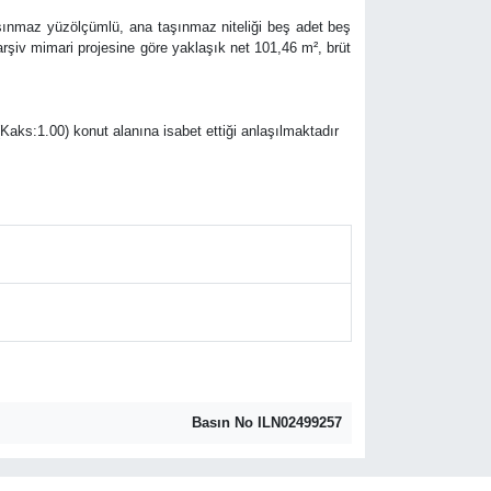
şınmaz yüzölçümlü, ana taşınmaz niteliği beş adet beş
iv mimari projesine göre yaklaşık net 101,46 m², brüt
ks:1.00) konut alanına isabet ettiği anlaşılmaktadır
Basın No ILN02499257