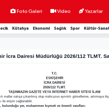
Foto Galeri
Video
Yazarlar
lecik
Kütahya
Ekonomi
Sağlık
Spor
Kültür-Sana
ir İcra Dairesi Müdürlüğü 2026/112 TLMT. Say
T.C.
ESKİŞEHİR
İCRA DAİRESİ
2026/112 TLMT.
TAŞINMAZIN GAZETE VEYA İNTERNET HABER SİTESİ İLANI
lı mallar satışa çıkarılmış olup mahcuzun ayrıntılı görsellerine, artırmaya iliş
ile erişim sağlanabilir.
ti, bulunduğu yer, muhammen kıymeti ve önemli vasıfları: