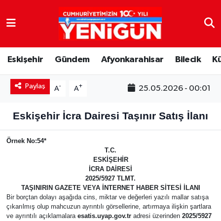
Nöbetçi Eczaneler
Eskişehir
Gündem
Afyonkarahisar
Bilecik
K
Hava Durumu
Paylaş
Trafik Durumu
-
+
25.05.2026 - 00:01
A
A
Süper Lig Puan Durumu ve Fikstür
Eskişehir İcra Dairesi Taşınır Satış İlanı
Tüm Manşetler
Örnek No:54*
T.C.
ESKİŞEHİR
Son Dakika Haberleri
İCRA DAİRESİ
2025/5927 TLMT.
Haber Arşivi
TAŞINIRIN GAZETE VEYA İNTERNET HABER SİTESİ İLANI
Bir borçtan dolayı aşağıda cins, miktar ve değerleri yazılı mallar satışa
çıkarılmış olup mahcuzun ayrıntılı görsellerine, artırmaya ilişkin şartlara
ve ayrıntılı açıklamalara
esatis.uyap.gov.tr
adresi üzerinden
2025/5927