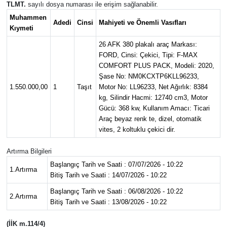
TLMT.
sayılı dosya numarası ile erişim sağlanabilir.
Muhammen
Adedi
Cinsi
Mahiyeti ve Önemli Vasıfları
Kıymeti
26 AFK 380 plakalı araç Markası:
FORD, Cinsi: Çekici, Tipi: F-MAX
COMFORT PLUS PACK, Modeli: 2020,
Şase No: NM0KCXTP6KLL96233,
1.550.000,00
1
Taşıt
Motor No: LL96233, Net Ağırlık: 8384
kg, Silindir Hacmi: 12740 cm3, Motor
Gücü: 368 kw, Kullanım Amacı: Ticari
Araç beyaz renk te, dizel, otomatik
vites, 2 koltuklu çekici dir.
Artırma Bilgileri
Başlangıç Tarih ve Saati : 07/07/2026 - 10:22
1.Artırma
Bitiş Tarih ve Saati : 14/07/2026 - 10:22
Başlangıç Tarih ve Saati : 06/08/2026 - 10:22
2.Artırma
Bitiş Tarih ve Saati : 13/08/2026 - 10:22
(İİK m.114/4)