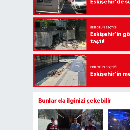
Eskişehir'de sü
EDITÖRÜN SEÇTIĞI
Eskişehir'in g
taştı!
EDITÖRÜN SEÇTIĞI
Eskişehir'in 
Bunlar da ilginizi çekebilir