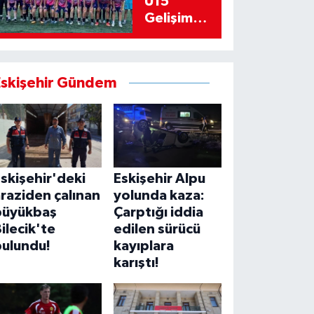
U15
Gelişim
Ligi’ne
bileniyor
Eskişehir Gündem
skişehir'deki
Eskişehir Alpu
raziden çalınan
yolunda kaza:
büyükbaş
Çarptığı iddia
ilecik'te
edilen sürücü
bulundu!
kayıplara
karıştı!