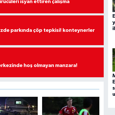
rücüleri isyan ettiren çalışma
y
i
özde parkında çöp tepkisi! konteynerler
merkezinde hoş olmayan manzara!
E
s
u