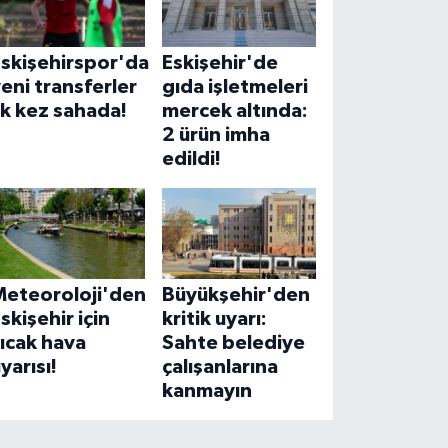
Eskişehirspor'da
Eskişehir'de
eni transferler
gıda işletmeleri
lk kez sahada!
mercek altında:
2 ürün imha
edildi!
Meteoroloji'den
Büyükşehir'den
skişehir için
kritik uyarı:
ıcak hava
Sahte belediye
yarısı!
çalışanlarına
kanmayın