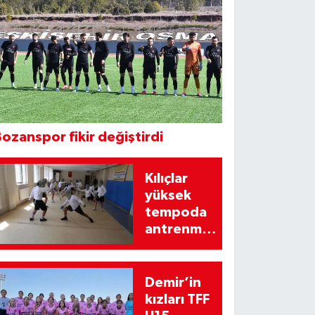
ozanspor fikir değiştirdi
Kılıçlar
yüksek
tempoda
antrenman
yapıyor
Demir’in
kızları TFF