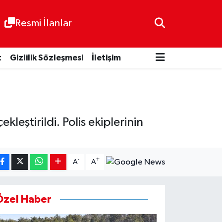
Resmi İlanlar
t
Gizlilik Sözleşmesi
İletişim
leştirildi. Polis ekiplerinin
-
+
A
A
Özel Haber