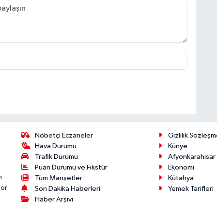
Nöbetçi Eczaneler
Gizlilik Sözleşm
Hava Durumu
Künye
Trafik Durumu
Afyonkarahisar
Puan Durumu ve Fikstür
Ekonomi
n
Tüm Manşetler
Kütahya
por
Son Dakika Haberleri
Yemek Tarifleri
Haber Arşivi