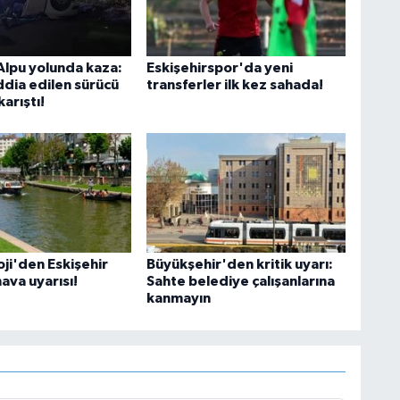
Alpu yolunda kaza:
Eskişehirspor'da yeni
ddia edilen sürücü
transferler ilk kez sahada!
karıştı!
ji'den Eskişehir
Büyükşehir'den kritik uyarı:
hava uyarısı!
Sahte belediye çalışanlarına
kanmayın