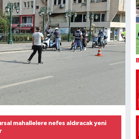
B
ırsal mahallelere nefes aldıracak yeni
r