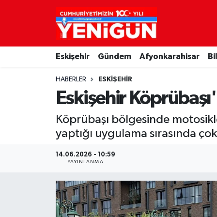
Nöbetçi Eczaneler
Eskişehir
Gündem
Afyonkarahisar
Bi
Hava Durumu
HABERLER
ESKIŞEHIR
Trafik Durumu
Eskişehir Köprübaşı
Süper Lig Puan Durumu ve Fikstür
Köprübaşı bölgesinde motosiklet 
yaptığı uygulama sırasında çok 
Tüm Manşetler
14.06.2026 - 10:59
Son Dakika Haberleri
YAYINLANMA
Haber Arşivi