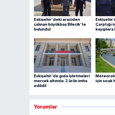
Eskişehir'deki araziden
Eskişehir 
çalınan büyükbaş Bilecik'te
Çarptığı i
bulundu!
kayıplara 
Eskişehir'de gıda işletmeleri
Meteorolo
mercek altında: 2 ürün imha
için sıcak 
edildi!
Yorumlar