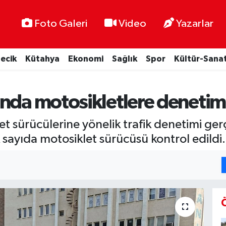
Foto Galeri
Video
Yazarlar
lecik
Kütahya
Ekonomi
Sağlık
Spor
Kültür-Sana
'nda motosikletlere denetim
sürücülerine yönelik trafik denetimi gerçek
sayıda motosiklet sürücüsü kontrol edildi.