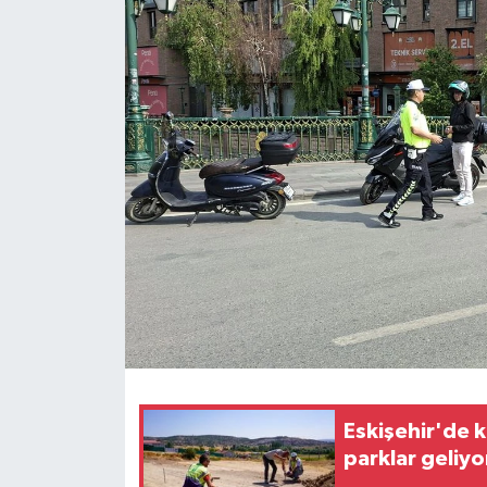
Eskişehir'de k
parklar geliyo