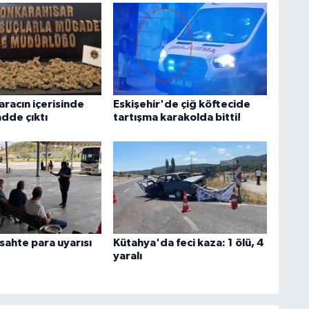
aracın içerisinde
Eskişehir'de çiğ köftecide
adde çıktı
tartışma karakolda bitti!
 sahte para uyarısı
Kütahya'da feci kaza: 1 ölü, 4
yaralı