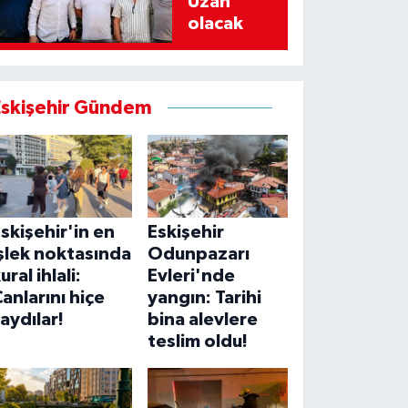
Uzan
olacak
Eskişehir Gündem
skişehir'in en
Eskişehir
şlek noktasında
Odunpazarı
ural ihlali:
Evleri'nde
anlarını hiçe
yangın: Tarihi
aydılar!
bina alevlere
teslim oldu!