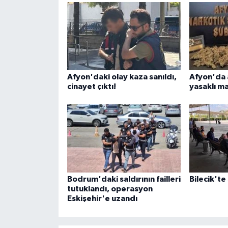
Afyon'daki olay kaza sanıldı,
Afyon'da 
cinayet çıktı!
yasaklı m
Bodrum'daki saldırının failleri
Bilecik'te
tutuklandı, operasyon
Eskişehir'e uzandı