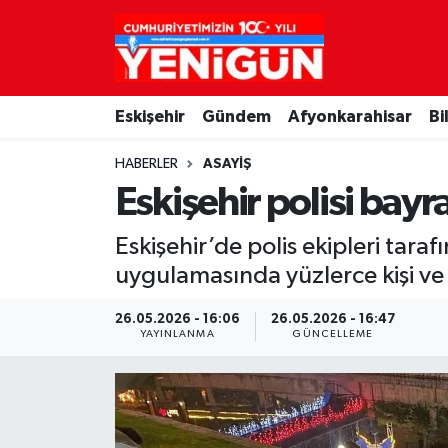
Nöbetçi Eczaneler
Eskişehir
Gündem
Afyonkarahisar
Bi
Hava Durumu
HABERLER
ASAYIŞ
Trafik Durumu
Eskişehir polisi bay
Süper Lig Puan Durumu ve Fikstür
Eskişehir’de polis ekipleri tara
uygulamasında yüzlerce kişi ve
Tüm Manşetler
26.05.2026 - 16:06
26.05.2026 - 16:47
Son Dakika Haberleri
YAYINLANMA
GÜNCELLEME
Haber Arşivi