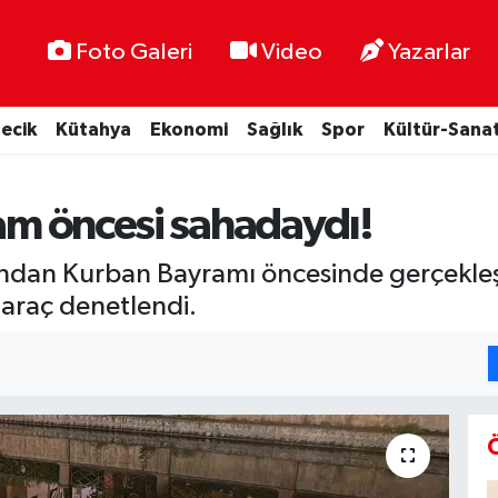
Foto Galeri
Video
Yazarlar
lecik
Kütahya
Ekonomi
Sağlık
Spor
Kültür-Sana
ram öncesi sahadaydı!
fından Kurban Bayramı öncesinde gerçekleşti
 araç denetlendi.