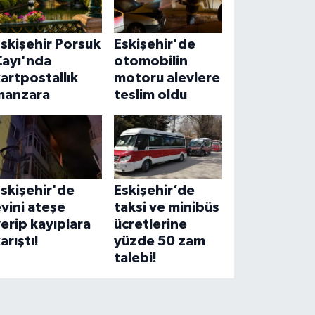
skişehir Porsuk
Eskişehir'de
Çayı'nda
otomobilin
artpostallık
motoru alevlere
manzara
teslim oldu
skişehir'de
Eskişehir’de
vini ateşe
taksi ve minibüs
erip kayıplara
ücretlerine
arıştı!
yüzde 50 zam
talebi!