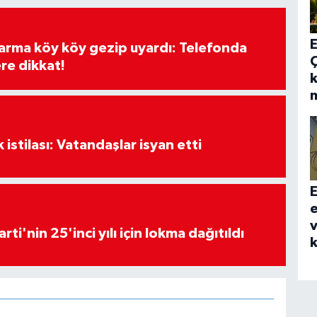
E
darma köy köy gezip uyardı: Telefonda
re dikkat!
k
k istilası: Vatandaşlar isyan etti
E
e
v
rti'nin 25'inci yılı için lokma dağıtıldı
k