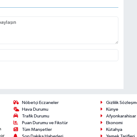
Nöbetçi Eczaneler
Gizlilik Sözleşm
Hava Durumu
Künye
Trafik Durumu
Afyonkarahisar
Puan Durumu ve Fikstür
Ekonomi
n
Tüm Manşetler
Kütahya
por
Son Dakika Haberleri
Yemek Tarifleri