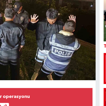
T
ir operasyonu
e