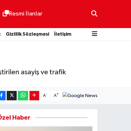
Resmi İlanlar
t
Gizlilik Sözleşmesi
İletişim
rilen asayiş ve trafik
-
+
A
A
Özel Haber