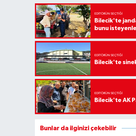
EDITÖRÜN SEÇTIĞI
Bilecik'te jan
bunu isteyenle
EDITÖRÜN SEÇTIĞI
Bilecik'te sine
EDITÖRÜN SEÇTIĞI
Bilecik'te AK Pa
Bunlar da ilginizi çekebilir