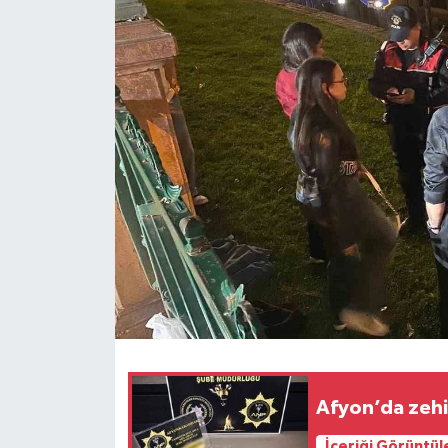
Afyon’da zeh
İçeriği Görüntül