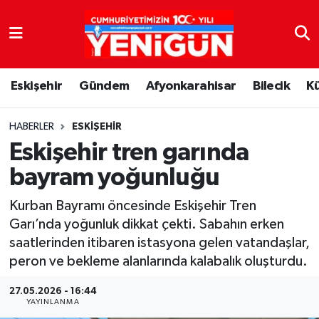
Nöbetçi Eczaneler
Eskişehir
Gündem
Afyonkarahisar
Bilecik
K
Hava Durumu
Trafik Durumu
HABERLER
ESKIŞEHIR
Eskişehir tren garında
Süper Lig Puan Durumu ve Fikstür
bayram yoğunluğu
Tüm Manşetler
Kurban Bayramı öncesinde Eskişehir Tren
Garı’nda yoğunluk dikkat çekti. Sabahın erken
Son Dakika Haberleri
saatlerinden itibaren istasyona gelen vatandaşlar,
peron ve bekleme alanlarında kalabalık oluşturdu.
Haber Arşivi
27.05.2026 - 16:44
YAYINLANMA