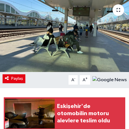
Paylaş
-
+
A
A
Eskişehir'de
otomobilin motoru
alevlere teslim oldu