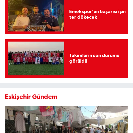
Emekspor’un başarısı için
ter dökecek
Takımların son durumu
görüldü
Eskişehir Gündem