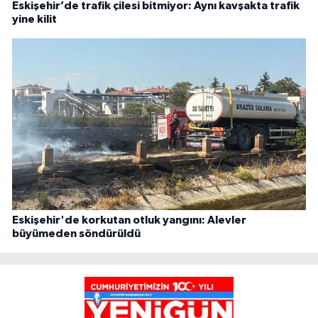
Eskişehir’de trafik çilesi bitmiyor: Aynı kavşakta trafik
yine kilit
Eskişehir'de korkutan otluk yangını: Alevler
büyümeden söndürüldü