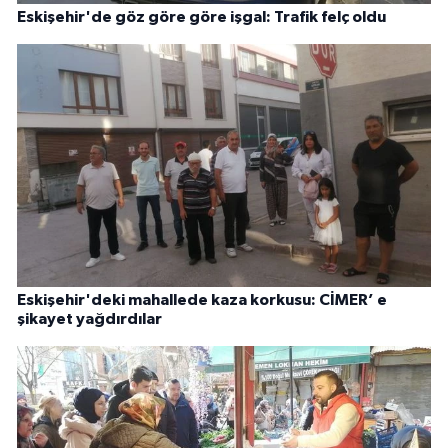
Eskişehir'de göz göre göre işgal: Trafik felç oldu
Eskişehir'deki mahallede kaza korkusu: CİMER’ e
şikayet yağdırdılar