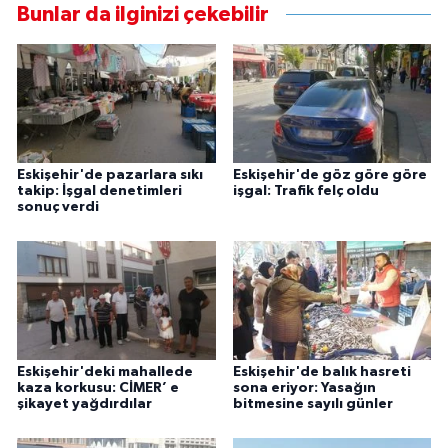
Bunlar da ilginizi çekebilir
Eskişehir'de pazarlara sıkı
Eskişehir'de göz göre göre
takip: İşgal denetimleri
işgal: Trafik felç oldu
sonuç verdi
Eskişehir'deki mahallede
Eskişehir'de balık hasreti
kaza korkusu: CİMER’ e
sona eriyor: Yasağın
şikayet yağdırdılar
bitmesine sayılı günler