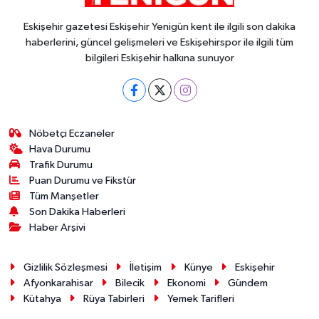
Eskişehir gazetesi Eskişehir Yenigün kent ile ilgili son dakika
haberlerini, güncel gelişmeleri ve Eskişehirspor ile ilgili tüm
bilgileri Eskişehir halkına sunuyor
Nöbetçi Eczaneler
Hava Durumu
Trafik Durumu
Puan Durumu ve Fikstür
Tüm Manşetler
Son Dakika Haberleri
Haber Arşivi
Gizlilik Sözleşmesi
İletişim
Künye
Eskişehir
Afyonkarahisar
Bilecik
Ekonomi
Gündem
Kütahya
Rüya Tabirleri
Yemek Tarifleri