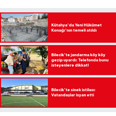
Kütahya'da Yeni Hükümet
Konağı'nın temeli atıldı
Bilecik'te jandarma köy köy
gezip uyardı: Telefonda bunu
isteyenlere dikkat!
Bilecik'te sinek istilası:
Vatandaşlar isyan etti