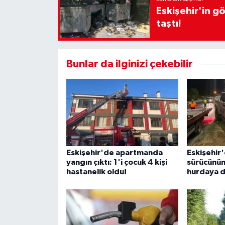
Eskişehir'in g
taştı!
Bunlar da ilginizi çekebilir
Eskişehir'de apartmanda
Eskişehir'
yangın çıktı: 1'i çocuk 4 kişi
sürücünün 
hastanelik oldu!
hurdaya 