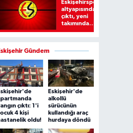
Eskişehirspor
altyapısından
çıktı, yeni
takımında
imzayı attı!
Eskişehir Gündem
skişehir'de
Eskişehir'de
apartmanda
alkollü
angın çıktı: 1'i
sürücünün
ocuk 4 kişi
kullandığı araç
astanelik oldu!
hurdaya döndü