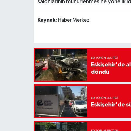
salonlarının mühürlenmesine yönelik ida
Kaynak:
Haber Merkezi
EDITÖRÜN SEÇTIĞI
Eskişehir'de a
döndü
EDITÖRÜN SEÇTIĞI
Eskişehir'de sü
EDITÖRÜN SEÇTIĞI