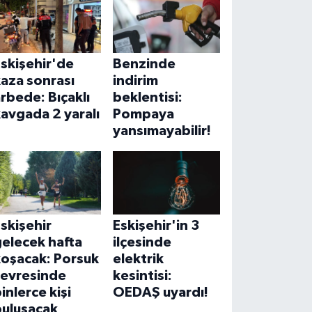
skişehir'de
Benzinde
aza sonrası
indirim
rbede: Bıçaklı
beklentisi:
avgada 2 yaralı
Pompaya
yansımayabilir!
skişehir
Eskişehir'in 3
elecek hafta
ilçesinde
koşacak: Porsuk
elektrik
çevresinde
kesintisi:
inlerce kişi
OEDAŞ uyardı!
buluşacak