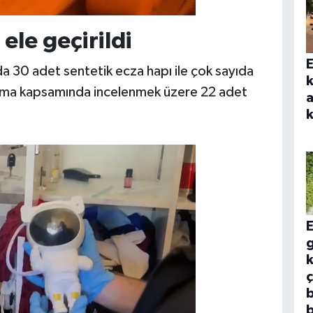
ele geçirildi
E
a 30 adet sentetik ecza hapı ile çok sayıda
k
turma kapsamında incelenmek üzere 22 adet
a
k
E
g
b