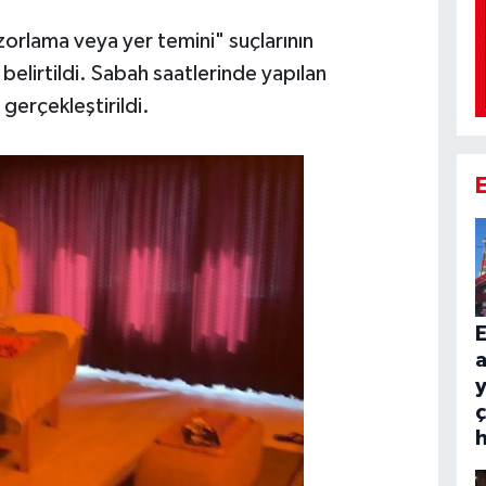
zorlama veya yer temini" suçlarının
belirtildi. Sabah saatlerinde yapılan
gerçekleştirildi.
E
y
ç
h