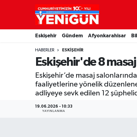
Nöbetçi Eczaneler
Eskişehir
Gündem
Afyonkarahisar
Bi
Hava Durumu
HABERLER
ESKIŞEHIR
Trafik Durumu
Eskişehir'de 8 masaj 
Süper Lig Puan Durumu ve Fikstür
Eskişehir’de masaj salonlarında
faaliyetlerine yönelik düzenl
Tüm Manşetler
adliyeye sevk edilen 12 şüphelide
Son Dakika Haberleri
19.06.2026 - 10:33
YAYINLANMA
Haber Arşivi