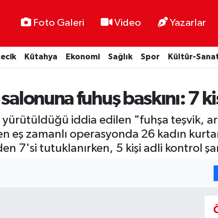
Foto Galeri
Video
Yazarlar
lecik
Kütahya
Ekonomi
Sağlık
Spor
Kültür-Sana
salonuna fuhuş baskını: 7 ki
 yürütüldüğü iddia edilen "fuhşa teşvik, ar
enen eş zamanlı operasyonda 26 kadın kurt
n 7'si tutuklanırken, 5 kişi adli kontrol şar