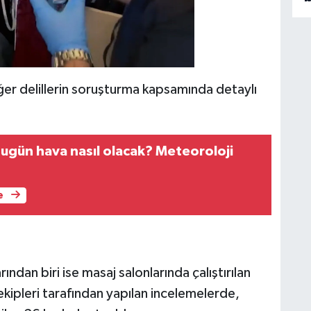
diğer delillerin soruşturma kapsamında detaylı
bugün hava nasıl olacak? Meteoroloji
e
dan biri ise masaj salonlarında çalıştırılan
 ekipleri tarafından yapılan incelemelerde,