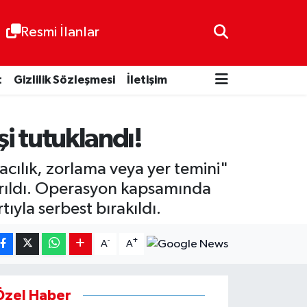
Resmi İlanlar
t
Gizlilik Sözleşmesi
İletişim
şi tutuklandı!
acılık, zorlama veya yer temini"
arıldı. Operasyon kapsamında
tıyla serbest bırakıldı.
-
+
A
A
Özel Haber