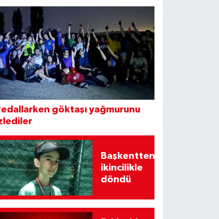
Pedallarken göktaşı yağmurunu
zlediler
Başkentten
ikincilikle
döndü