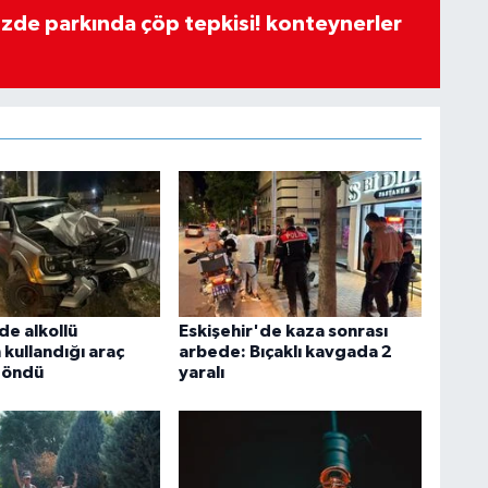
özde parkında çöp tepkisi! konteynerler
de alkollü
Eskişehir'de kaza sonrası
kullandığı araç
arbede: Bıçaklı kavgada 2
döndü
yaralı