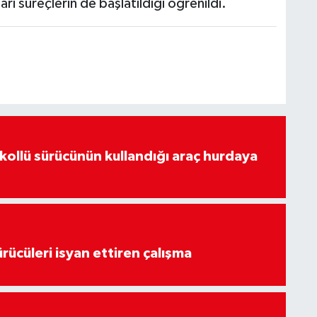
ri süreçlerin de başlatıldığı öğrenildi.
lkollü sürücünün kullandığı araç hurdaya
rücüleri isyan ettiren çalışma