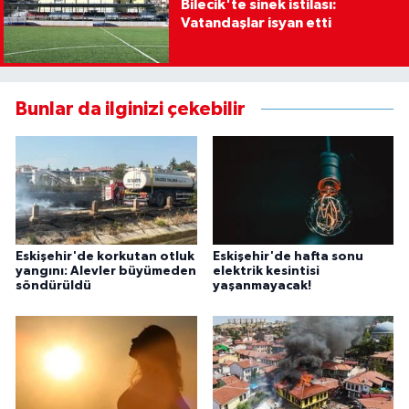
Bilecik'te sinek istilası:
Vatandaşlar isyan etti
Bunlar da ilginizi çekebilir
Eskişehir'de korkutan otluk
Eskişehir'de hafta sonu
yangını: Alevler büyümeden
elektrik kesintisi
söndürüldü
yaşanmayacak!