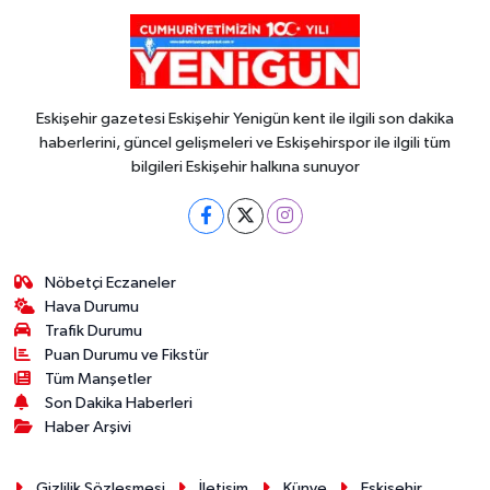
Eskişehir gazetesi Eskişehir Yenigün kent ile ilgili son dakika
haberlerini, güncel gelişmeleri ve Eskişehirspor ile ilgili tüm
bilgileri Eskişehir halkına sunuyor
Nöbetçi Eczaneler
Hava Durumu
Trafik Durumu
Puan Durumu ve Fikstür
Tüm Manşetler
Son Dakika Haberleri
Haber Arşivi
Gizlilik Sözleşmesi
İletişim
Künye
Eskişehir