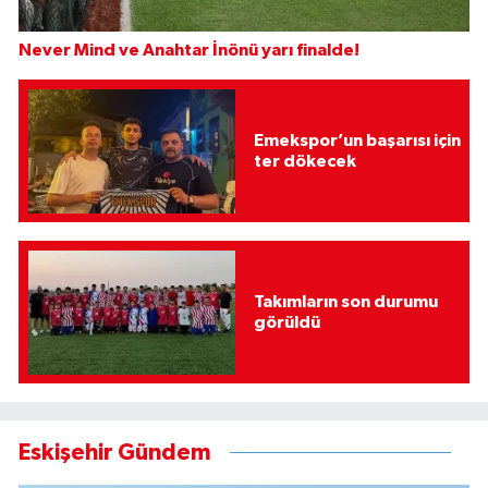
Never Mind ve Anahtar İnönü yarı finalde!
Emekspor’un başarısı için
ter dökecek
Takımların son durumu
görüldü
Eskişehir Gündem