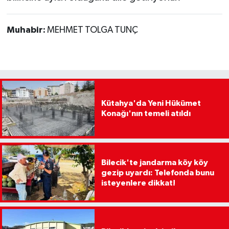
Muhabir:
MEHMET TOLGA TUNÇ
Kütahya'da Yeni Hükümet
Konağı'nın temeli atıldı
Bilecik'te jandarma köy köy
gezip uyardı: Telefonda bunu
isteyenlere dikkat!