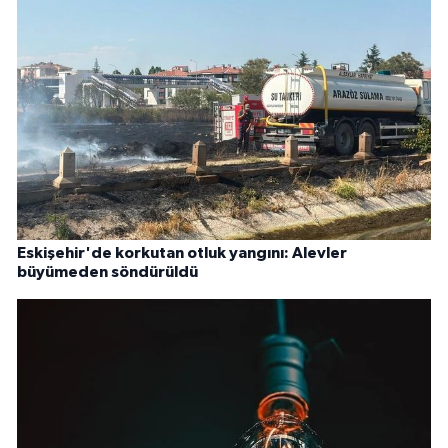
Eskişehir'de korkutan otluk yangını: Alevler
büyümeden söndürüldü