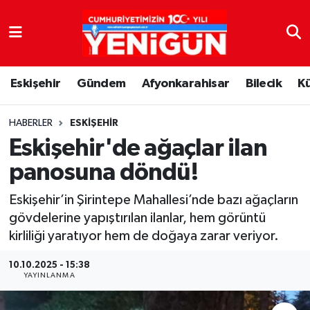
Nöbetçi Eczaneler
Eskişehir
Gündem
Afyonkarahisar
Bilecik
K
Hava Durumu
Trafik Durumu
HABERLER
ESKIŞEHIR
Eskişehir'de ağaçlar ilan
Süper Lig Puan Durumu ve Fikstür
panosuna döndü!
Tüm Manşetler
Eskişehir’in Şirintepe Mahallesi’nde bazı ağaçların
gövdelerine yapıştırılan ilanlar, hem görüntü
Son Dakika Haberleri
kirliliği yaratıyor hem de doğaya zarar veriyor.
Haber Arşivi
10.10.2025 - 15:38
YAYINLANMA