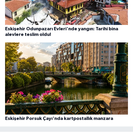
Eskişehir Odunpazarı Evleri'nde yangın: Tarihi bina
alevlere teslim oldu!
Eskişehir Porsuk Çayı'nda kartpostallık manzara