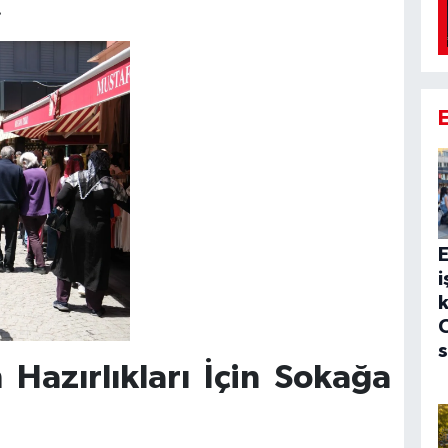
.
E
i
k
C
s
Hazırlıkları İçin Sokağa