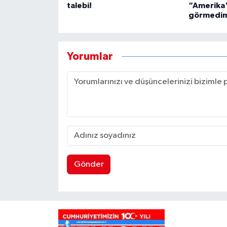
talebi!
“Amerika'
görmedi
Yorumlar
Gönder