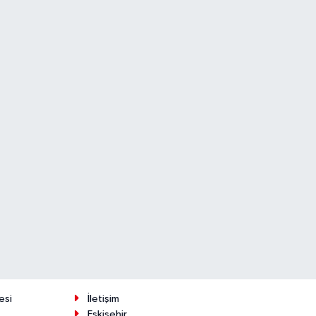
esi
İletişim
Eskişehir