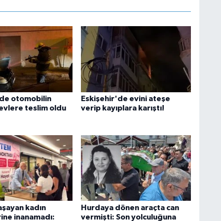
'de otomobilin
Eskişehir'de evini ateşe
evlere teslim oldu
verip kayıplara karıştı!
şayan kadın
Hurdaya dönen araçta can
ine inanamadı:
vermişti: Son yolculuğuna