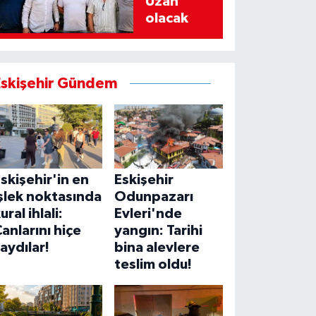
Uzan
olacak
Eskişehir Gündem
skişehir'in en
Eskişehir
şlek noktasında
Odunpazarı
ural ihlali:
Evleri'nde
anlarını hiçe
yangın: Tarihi
aydılar!
bina alevlere
teslim oldu!