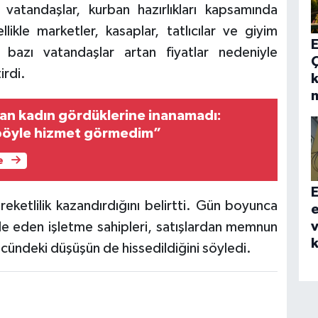
 vatandaşlar, kurban hazırlıkları kapsamında
likle marketler, kasaplar, tatlıcılar ve giyim
E
 bazı vatandaşlar artan fiyatlar nedeniyle
irdi.
k
n kadın gördüklerine inanamadı:
böyle hizmet görmedim”
e
E
reketlilik kazandırdığını belirtti. Gün boyunca
e
v
ade eden işletme sahipleri, satışlardan memnun
k
ücündeki düşüşün de hissedildiğini söyledi.