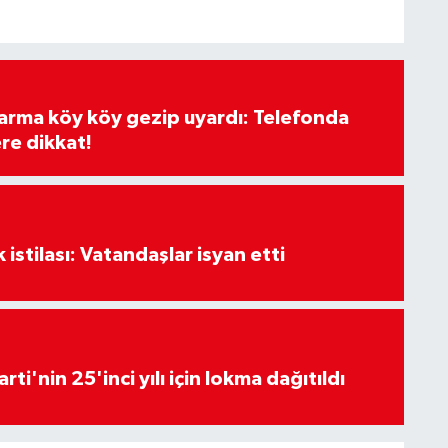
darma köy köy gezip uyardı: Telefonda
re dikkat!
k istilası: Vatandaşlar isyan etti
rti'nin 25'inci yılı için lokma dağıtıldı