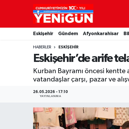
Nöbetçi Eczaneler
Eskişehir
Gündem
Afyonkarahisar
Bi
Hava Durumu
HABERLER
ESKIŞEHIR
Trafik Durumu
Eskişehir’de arife tel
Süper Lig Puan Durumu ve Fikstür
Kurban Bayramı öncesi kentte a
vatandaşlar çarşı, pazar ve alışv
Tüm Manşetler
26.05.2026 - 17:10
Son Dakika Haberleri
YAYINLANMA
Haber Arşivi