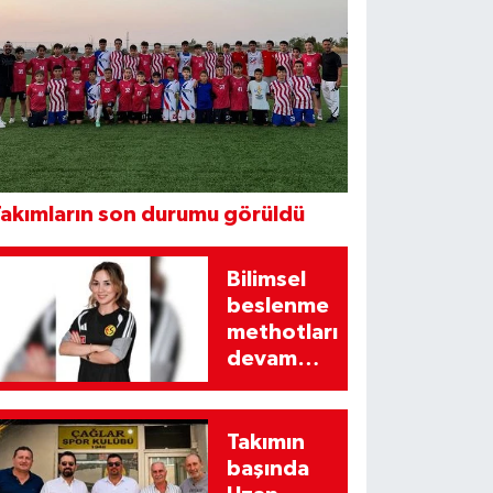
akımların son durumu görüldü
Bilimsel
beslenme
methotları
devam
edecek
Takımın
başında