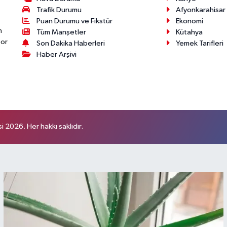
Trafik Durumu
Afyonkarahisar
Puan Durumu ve Fikstür
Ekonomi
n
Tüm Manşetler
Kütahya
por
Son Dakika Haberleri
Yemek Tarifleri
Haber Arşivi
 2026. Her hakkı saklıdır.