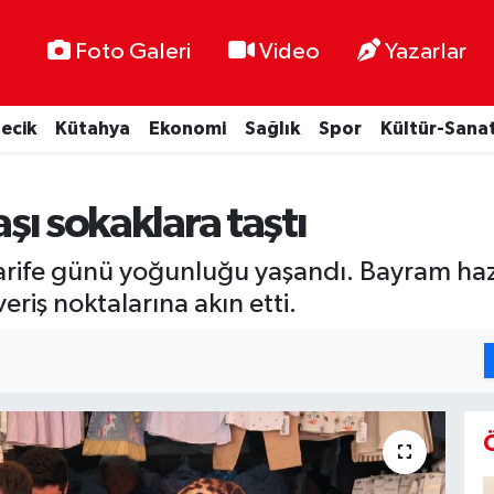
Foto Galeri
Video
Yazarlar
lecik
Kütahya
Ekonomi
Sağlık
Spor
Kültür-Sana
aşı sokaklara taştı
rife günü yoğunluğu yaşandı. Bayram hazı
eriş noktalarına akın etti.