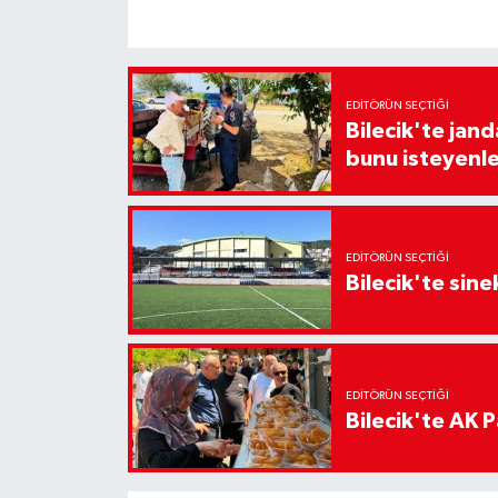
EDITÖRÜN SEÇTIĞI
Bilecik'te jan
bunu isteyenle
EDITÖRÜN SEÇTIĞI
Bilecik'te sine
EDITÖRÜN SEÇTIĞI
Bilecik'te AK Pa