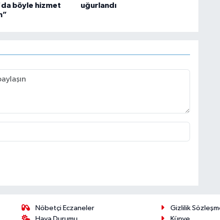
da böyle hizmet
uğurlandı
m”
Nöbetçi Eczaneler
Gizlilik Sözleşm
Hava Durumu
Künye