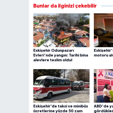
Bunlar da ilginizi çekebilir
Eskişehir Odunpazarı
Eskişehir
Evleri'nde yangın: Tarihi bina
motoru al
alevlere teslim oldu!
Eskişehir’de taksi ve minibüs
ABD'de ya
ücretlerine yüzde 50 zam
gördükler