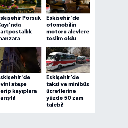
skişehir Porsuk
Eskişehir'de
Çayı'nda
otomobilin
artpostallık
motoru alevlere
manzara
teslim oldu
skişehir'de
Eskişehir’de
vini ateşe
taksi ve minibüs
erip kayıplara
ücretlerine
arıştı!
yüzde 50 zam
talebi!