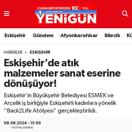
Nöbetçi Eczaneler
Eskişehir
Gündem
Afyonkarahisar
Bilecik
K
Hava Durumu
Trafik Durumu
HABERLER
ESKIŞEHIR
Eskişehir'de atık
Süper Lig Puan Durumu ve Fikstür
malzemeler sanat eserine
dönüşüyor!
Tüm Manşetler
Eskişehir'in Büyükşehir Belediyesi ESMEK ve
Son Dakika Haberleri
Arçelik iş birliğiyle Eskişehirli kadınlara yönelik
“Back2Life Atölyesi” gerçekleştirildi.
Haber Arşivi
08.08.2024 - 15:00
YAYINLANMA