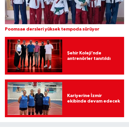
Poomsae dersleri yüksek tempoda sürüyor
Şehir Koleji’nde
antrenörler tanıtıldı
Kariyerine İzmir
ekibinde devam edecek