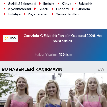
Gizlilik Sözleşmesi
İletişim
Künye
Eskişehir
Afyonkarahisar
Bilecik
Ekonomi
Gündem
Kütahya
Rüya Tabirleri
Yemek Tarifleri
Copyright © Eskişehir Yenigün Gazetesi 2026. Her
RSS
hakkı saklıdır.
Haber Yazılımı:
TE Bilişim