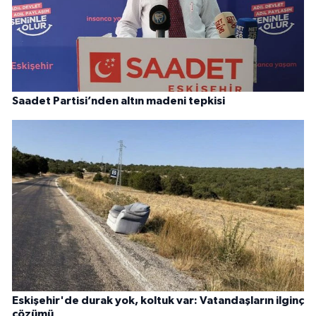
Saadet Partisi’nden altın madeni tepkisi
Eskişehir'de durak yok, koltuk var: Vatandaşların ilginç
çözümü