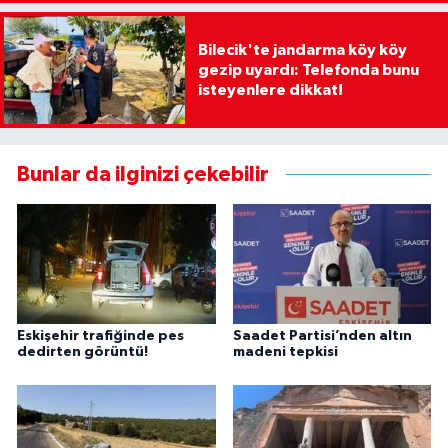
Bilecik'te jandarma köy köy
gezip uyardı: Telefonda bunu
isteyenlere dikkat!
Bunlar da ilginizi çekebilir
Eskişehir trafiğinde pes
Saadet Partisi’nden altın
dedirten görüntü!
madeni tepkisi