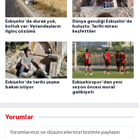
Eskişehir'de durak yok,
Dünya gençliği Eskişehir’de
koltuk var: Vatandaşların
buluştu: Tarihi mirası
ilginç çözümü
keşfettiler
Eskişehir'de tarihi çeşme
Eskişehirspor'dan yeni
bakım istiyor
sezon öncesi moral
galibiyeti
Yorumlar