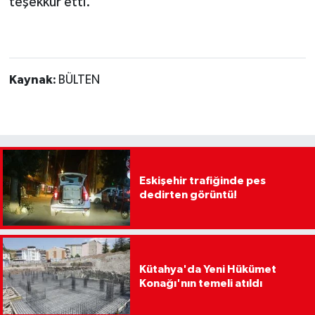
teşekkür etti.
Kaynak:
BÜLTEN
Eskişehir trafiğinde pes
dedirten görüntü!
Kütahya'da Yeni Hükümet
Konağı'nın temeli atıldı