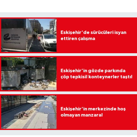
Eskişehir'de sürücüleri isyan
ettiren çalışma
Eskişehir'in gözde parkında
çöp tepkisi! konteynerler taştı!
Eskişehir'in merkezinde hoş
olmayan manzara!