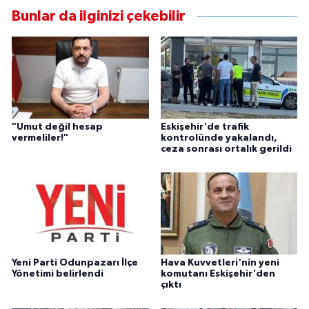
Bunlar da ilginizi çekebilir
"Umut değil hesap
Eskişehir'de trafik
vermeliler!"
kontrolünde yakalandı,
ceza sonrası ortalık gerildi
Yeni Parti Odunpazarı İlçe
Hava Kuvvetleri'nin yeni
Yönetimi belirlendi
komutanı Eskişehir'den
çıktı