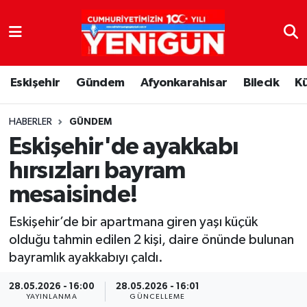
Nöbetçi Eczaneler
Eskişehir
Gündem
Afyonkarahisar
Bilecik
K
Hava Durumu
Trafik Durumu
HABERLER
GÜNDEM
Eskişehir'de ayakkabı
Süper Lig Puan Durumu ve Fikstür
hırsızları bayram
mesaisinde!
Tüm Manşetler
Eskişehir’de bir apartmana giren yaşı küçük
Son Dakika Haberleri
olduğu tahmin edilen 2 kişi, daire önünde bulunan
bayramlık ayakkabıyı çaldı.
Haber Arşivi
28.05.2026 - 16:00
28.05.2026 - 16:01
YAYINLANMA
GÜNCELLEME