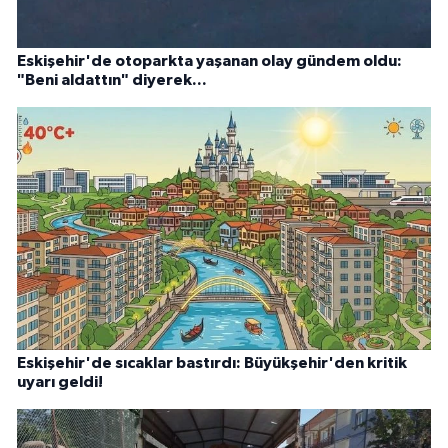
Eskişehir'de otoparkta yaşanan olay gündem oldu:
"Beni aldattın" diyerek...
Eskişehir'de sıcaklar bastırdı: Büyükşehir'den kritik
uyarı geldi!