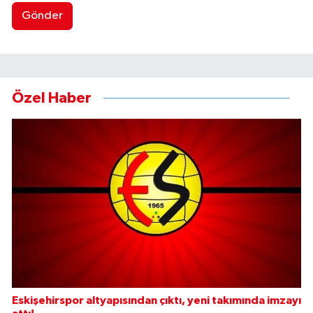
Gönder
Özel Haber
Eskişehirspor altyapısından çıktı, yeni takımında imzayı