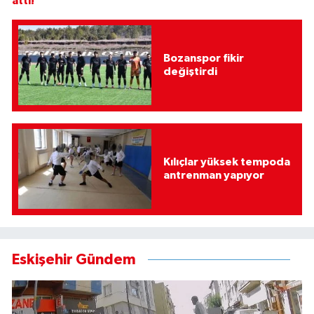
attı!
Bozanspor fikir
değiştirdi
Kılıçlar yüksek tempoda
antrenman yapıyor
Eskişehir Gündem