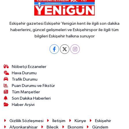
Eskişehir gazetesi Eskişehir Yenigün kent ile ilgili son dakika
haberlerini, güncel gelişmeleri ve Eskişehirspor ile ilgili tüm
bilgileri Eskişehir halkına sunuyor
Nöbetçi Eczaneler
Hava Durumu
Trafik Durumu
Puan Durumu ve Fikstür
Tüm Manşetler
Son Dakika Haberleri
Haber Arşivi
Gizlilik Sözleşmesi
İletişim
Künye
Eskişehir
Afyonkarahisar
Bilecik
Ekonomi
Gündem