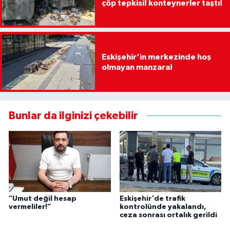
çöp tepkisi! konteynerler taştı!
Eskişehir'in merkezinde hoş
olmayan manzara!
Bunlar da ilginizi çekebilir
"Umut değil hesap
Eskişehir'de trafik
vermeliler!"
kontrolünde yakalandı,
ceza sonrası ortalık gerildi