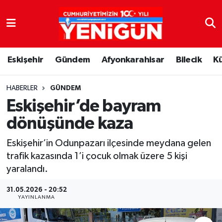
Nöbetçi Eczaneler
Eskişehir
Gündem
Afyonkarahisar
Bilecik
K
Hava Durumu
Trafik Durumu
HABERLER
GÜNDEM
Eskişehir’de bayram
Süper Lig Puan Durumu ve Fikstür
dönüşünde kaza
Tüm Manşetler
Eskişehir’in Odunpazarı ilçesinde meydana gelen
trafik kazasında 1’i çocuk olmak üzere 5 kişi
Son Dakika Haberleri
yaralandı.
Haber Arşivi
31.05.2026 - 20:52
YAYINLANMA