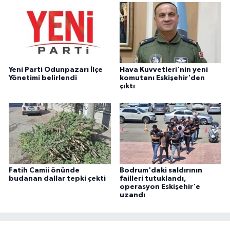
Yeni Parti Odunpazarı İlçe
Hava Kuvvetleri'nin yeni
Yönetimi belirlendi
komutanı Eskişehir'den
çıktı
Fatih Camii önünde
Bodrum'daki saldırının
budanan dallar tepki çekti
failleri tutuklandı,
operasyon Eskişehir'e
uzandı