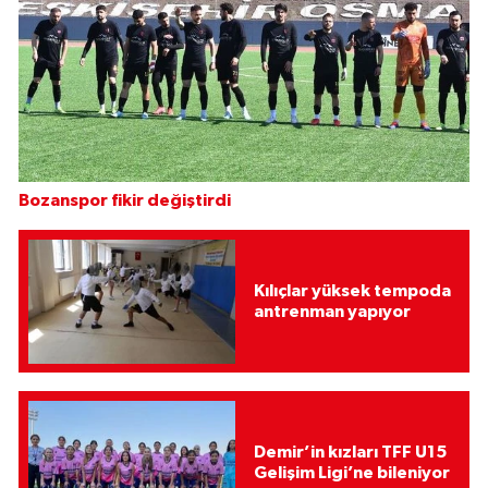
Bozanspor fikir değiştirdi
Kılıçlar yüksek tempoda
antrenman yapıyor
Demir’in kızları TFF U15
Gelişim Ligi’ne bileniyor