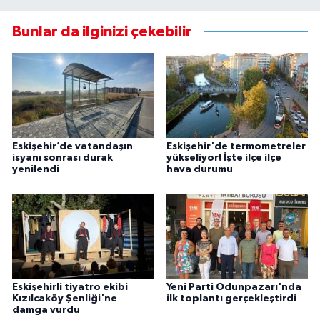
Bunlar da ilginizi çekebilir
Eskişehir’de vatandaşın
Eskişehir'de termometreler
isyanı sonrası durak
yükseliyor! İşte ilçe ilçe
yenilendi
hava durumu
Eskişehirli tiyatro ekibi
Yeni Parti Odunpazarı'nda
Kızılcaköy Şenliği'ne
ilk toplantı gerçekleştirdi
damga vurdu