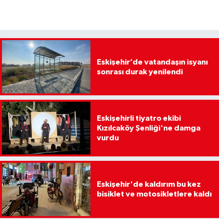
Eskişehir’de vatandaşın isyanı
sonrası durak yenilendi
Eskişehirli tiyatro ekibi
Kızılcaköy Şenliği'ne damga
vurdu
Eskişehir'de kaldırım bu kez
bisiklet ve motosikletlere kaldı