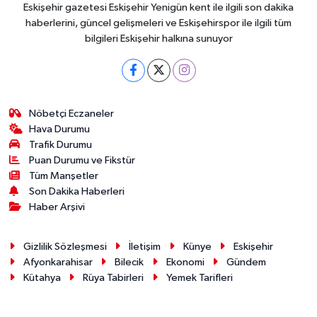
Eskişehir gazetesi Eskişehir Yenigün kent ile ilgili son dakika
haberlerini, güncel gelişmeleri ve Eskişehirspor ile ilgili tüm
bilgileri Eskişehir halkına sunuyor
Nöbetçi Eczaneler
Hava Durumu
Trafik Durumu
Puan Durumu ve Fikstür
Tüm Manşetler
Son Dakika Haberleri
Haber Arşivi
Gizlilik Sözleşmesi
İletişim
Künye
Eskişehir
Afyonkarahisar
Bilecik
Ekonomi
Gündem
Kütahya
Rüya Tabirleri
Yemek Tarifleri