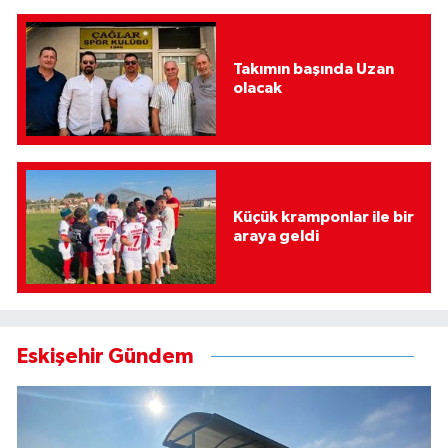
Takımın başında Uzan
olacak
Küçük kramponlar ile bir
araya geldi
Eskişehir Gündem