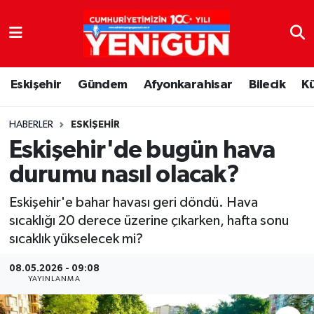
Nöbetçi Eczaneler
Eskişehir
Gündem
Afyonkarahisar
Bilecik
K
Hava Durumu
Trafik Durumu
HABERLER
ESKIŞEHIR
Eskişehir'de bugün hava
Süper Lig Puan Durumu ve Fikstür
durumu nasıl olacak?
Tüm Manşetler
Eskişehir'e bahar havası geri döndü. Hava
sıcaklığı 20 derece üzerine çıkarken, hafta sonu
Son Dakika Haberleri
sıcaklık yükselecek mi?
Haber Arşivi
08.05.2026 - 09:08
YAYINLANMA