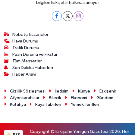
bilgileri Eskişehir halkına sunuyor
Nöbetçi Eczaneler
Hava Durumu
Trafik Durumu
Puan Durumu ve Fikstür
Tüm Manşetler
Son Dakika Haberleri
Haber Arşivi
Gizlilik Sözleşmesi
İletişim
Künye
Eskişehir
Afyonkarahisar
Bilecik
Ekonomi
Gündem
Kütahya
Rüya Tabirleri
Yemek Tarifleri
Copyright © Eskişehir Yenigün Gazetesi 2026. Her
RSS