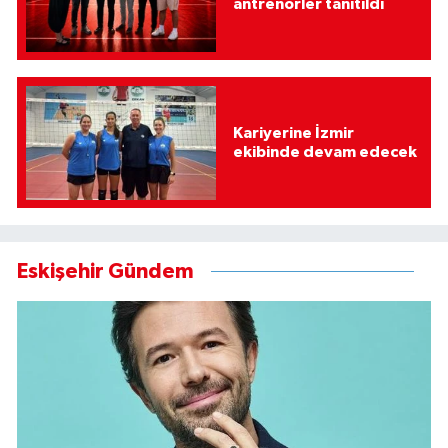
antrenörler tanıtıldı
Kariyerine İzmir
ekibinde devam edecek
Eskişehir Gündem