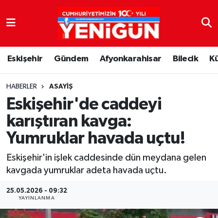
Nöbetçi Eczaneler
Eskişehir
Gündem
Afyonkarahisar
Bilecik
K
Hava Durumu
Trafik Durumu
HABERLER
ASAYIŞ
Eskişehir'de caddeyi
Süper Lig Puan Durumu ve Fikstür
karıştıran kavga:
Yumruklar havada uçtu!
Tüm Manşetler
Eskişehir'in işlek caddesinde dün meydana gelen
Son Dakika Haberleri
kavgada yumruklar adeta havada uçtu.
Haber Arşivi
25.05.2026 - 09:32
YAYINLANMA