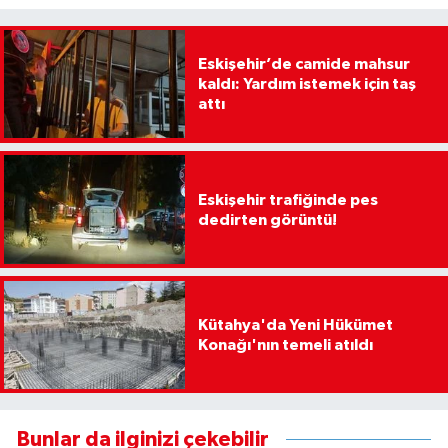
Eskişehir’de camide mahsur
kaldı: Yardım istemek için taş
attı
Eskişehir trafiğinde pes
dedirten görüntü!
Kütahya'da Yeni Hükümet
Konağı'nın temeli atıldı
Bunlar da ilginizi çekebilir