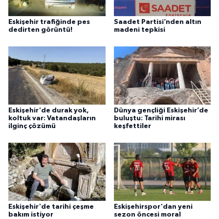
Eskişehir trafiğinde pes
Saadet Partisi’nden altın
dedirten görüntü!
madeni tepkisi
Eskişehir'de durak yok,
Dünya gençliği Eskişehir’de
koltuk var: Vatandaşların
buluştu: Tarihi mirası
ilginç çözümü
keşfettiler
Eskişehir'de tarihi çeşme
Eskişehirspor'dan yeni
bakım istiyor
sezon öncesi moral