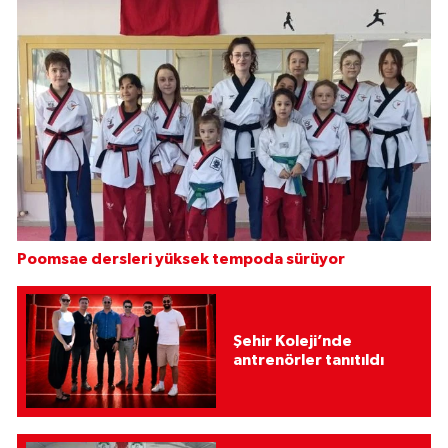
Poomsae dersleri yüksek tempoda sürüyor
Şehir Koleji’nde
antrenörler tanıtıldı