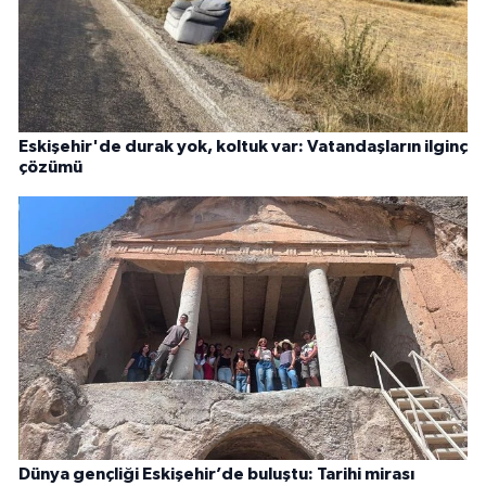
Eskişehir'de durak yok, koltuk var: Vatandaşların ilginç
çözümü
Dünya gençliği Eskişehir’de buluştu: Tarihi mirası