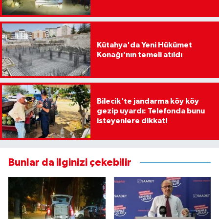
Kütahya'da Yeni Hükümet
Konağı'nın temeli atıldı
Bilecik'te jandarma köy köy
gezip uyardı: Telefonda bunu
isteyenlere dikkat!
Bunlar da ilginizi çekebilir