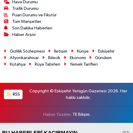
Hava Durumu
Trafik Durumu
Puan Durumu ve Fikstür
Tüm Manşetler
Son Dakika Haberleri
Haber Arşivi
Gizlilik Sözleşmesi
İletişim
Künye
Eskişehir
Afyonkarahisar
Bilecik
Ekonomi
Gündem
Kütahya
Rüya Tabirleri
Yemek Tarifleri
Copyright © Eskişehir Yenigün Gazetesi 2026. Her
RSS
hakkı saklıdır.
Haber Yazılımı:
TE Bilişim