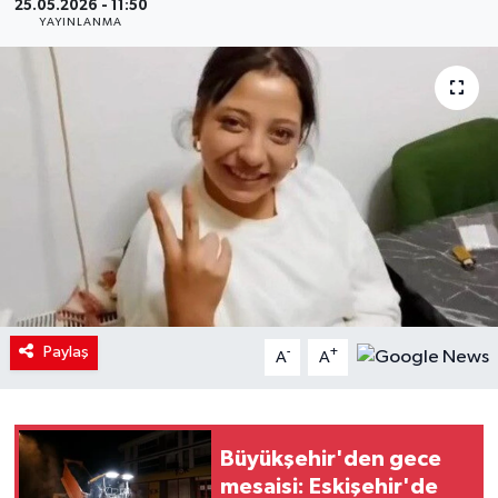
25.05.2026 - 11:50
YAYINLANMA
Paylaş
-
+
A
A
Büyükşehir'den gece
mesaisi: Eskişehir'de