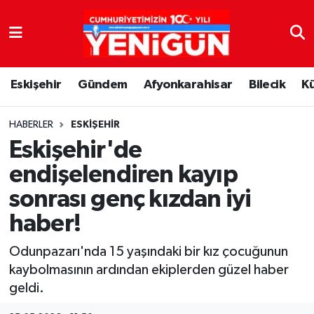
Nöbetçi Eczaneler
Eskişehir
Gündem
Afyonkarahisar
Bilecik
K
Hava Durumu
Trafik Durumu
HABERLER
ESKIŞEHIR
Eskişehir'de
Süper Lig Puan Durumu ve Fikstür
endişelendiren kayıp
sonrası genç kızdan iyi
Tüm Manşetler
haber!
Son Dakika Haberleri
Odunpazarı'nda 15 yaşındaki bir kız çocuğunun
Haber Arşivi
kaybolmasının ardından ekiplerden güzel haber
geldi.