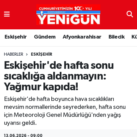
Nöbetçi Eczaneler
Eskişehir
Gündem
Afyonkarahisar
Bilecik
K
Hava Durumu
Trafik Durumu
HABERLER
ESKIŞEHIR
Eskişehir'de hafta sonu
Süper Lig Puan Durumu ve Fikstür
sıcaklığa aldanmayın:
Yağmur kapıda!
Tüm Manşetler
Eskişehir'de hafta boyunca hava sıcaklıkları
Son Dakika Haberleri
mevsim normallerinde seyrederken, hafta sonu
için Meteoroloji Genel Müdürlüğü'nden yağış
Haber Arşivi
uyarısı geldi.
13.06.2026 - 09:00