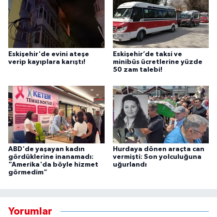
Eskişehir'de evini ateşe
Eskişehir’de taksi ve
verip kayıplara karıştı!
minibüs ücretlerine yüzde
50 zam talebi!
ABD'de yaşayan kadın
Hurdaya dönen araçta can
gördüklerine inanamadı:
vermişti: Son yolculuğuna
“Amerika'da böyle hizmet
uğurlandı
görmedim”
Yorumlar