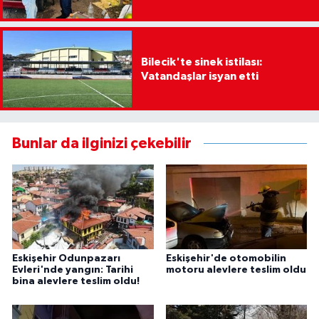
Bilecik'te sinek istilası:
Vatandaşlar isyan etti
Bunlar da ilginizi çekebilir
Eskişehir Odunpazarı
Eskişehir'de otomobilin
Evleri'nde yangın: Tarihi
motoru alevlere teslim oldu
bina alevlere teslim oldu!