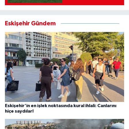
Eskişehir Gündem
Eskişehir'in en işlek noktasında kural ihlali: Canlarını
hiçe saydılar!