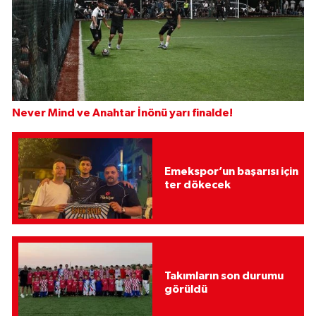
Never Mind ve Anahtar İnönü yarı finalde!
Emekspor’un başarısı için
ter dökecek
Takımların son durumu
görüldü