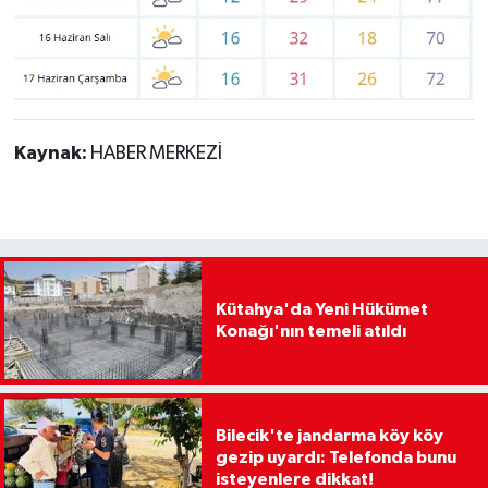
Kaynak:
HABER MERKEZİ
Kütahya'da Yeni Hükümet
Konağı'nın temeli atıldı
Bilecik'te jandarma köy köy
gezip uyardı: Telefonda bunu
isteyenlere dikkat!