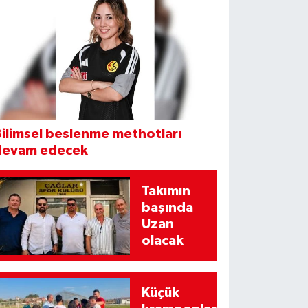
ilimsel beslenme methotları
devam edecek
Takımın
başında
Uzan
olacak
Küçük