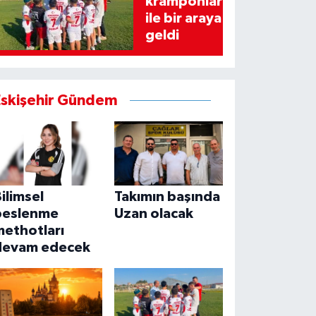
kramponlar
ile bir araya
geldi
Eskişehir Gündem
ilimsel
Takımın başında
beslenme
Uzan olacak
methotları
devam edecek