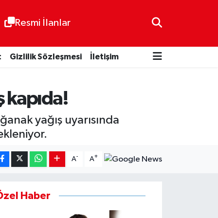
Resmi İlanlar
t
Gizlilik Sözleşmesi
İletişim
ş kapıda!
ağanak yağış uyarısında
ekleniyor.
-
+
A
A
Özel Haber