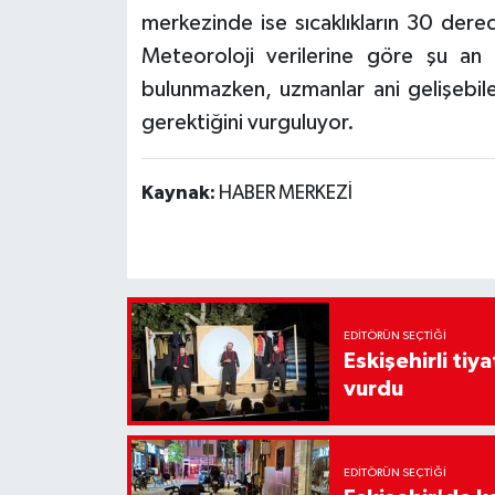
merkezinde ise sıcaklıkların 30 dere
Meteoroloji verilerine göre şu an 
bulunmazken, uzmanlar ani gelişebile
gerektiğini vurguluyor.
Kaynak:
HABER MERKEZİ
EDITÖRÜN SEÇTIĞI
Eskişehirli tiy
vurdu
EDITÖRÜN SEÇTIĞI