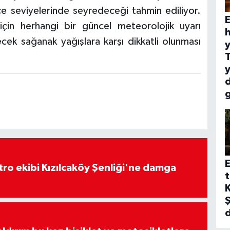
ce seviyelerinde seyredeceği tahmin ediliyor.
E
için herhangi bir güncel meteorolojik uyarı
h
cek sağanak yağışlara karşı dikkatli olunması
y
y
E
atro ekibi Kızılcaköy Şenliği'ne damga
t
K
Ş