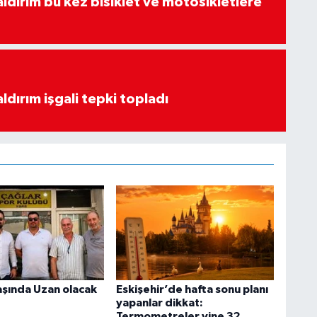
aldırım bu kez bisiklet ve motosikletlere
ldırım işgali tepki topladı
aşında Uzan olacak
Eskişehir’de hafta sonu planı
yapanlar dikkat:
Termometreler yine 32