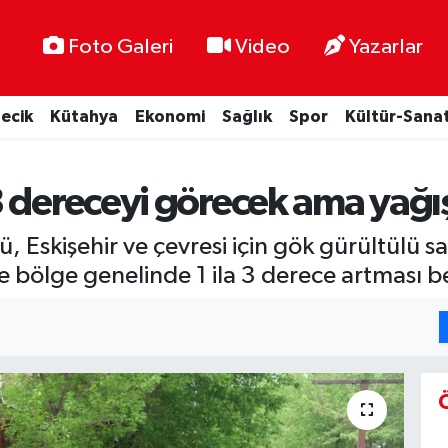
Foto Galeri
Video
Yazarlar
lecik
Kütahya
Ekonomi
Sağlık
Spor
Kültür-Sana
3 dereceyi görecek ama yağı
 Eskişehir ve çevresi için gök gürültülü s
se bölge genelinde 1 ila 3 derece artması b