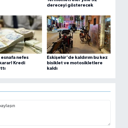
dereceyi gösterecek
i esnafa nefes
Eskişehir'de kaldırım bu kez
karar! Kredi
bisiklet ve motosikletlere
ttı
kaldı