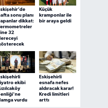
skişehir’de
Küçük
afta sonu planı
kramponlar ile
apanlar dikkat:
bir araya geldi
Termometreler
ine 32
dereceyi
gösterecek
skişehirli
Eskişehirli
iyatro ekibi
esnafa nefes
ızılcaköy
aldıracak karar!
enliği'ne
Kredi limitleri
damga vurdu
arttı