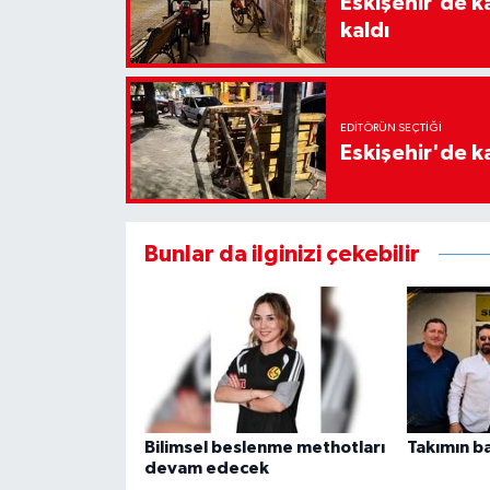
Eskişehir'de k
kaldı
EDITÖRÜN SEÇTIĞI
Eskişehir'de ka
Bunlar da ilginizi çekebilir
Bilimsel beslenme methotları
Takımın b
devam edecek