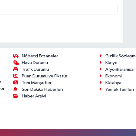
Nöbetçi Eczaneler
Gizlilik Sözleşm
Hava Durumu
Künye
Trafik Durumu
Afyonkarahisar
Puan Durumu ve Fikstür
Ekonomi
n
Tüm Manşetler
Kütahya
por
Son Dakika Haberleri
Yemek Tarifleri
Haber Arşivi