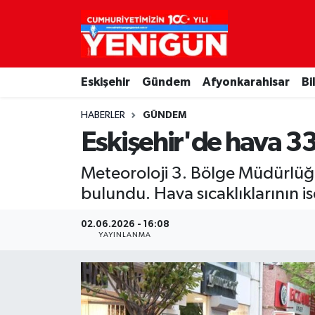
Nöbetçi Eczaneler
Eskişehir
Gündem
Afyonkarahisar
Bi
Hava Durumu
HABERLER
GÜNDEM
Trafik Durumu
Eskişehir'de hava 3
Süper Lig Puan Durumu ve Fikstür
Meteoroloji 3. Bölge Müdürlüğü,
bulundu. Hava sıcaklıklarının i
Tüm Manşetler
02.06.2026 - 16:08
Son Dakika Haberleri
YAYINLANMA
Haber Arşivi