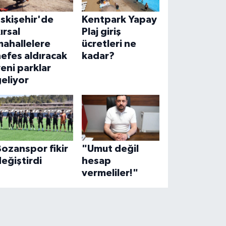
skişehir'de
Kentpark Yapay
ırsal
Plaj giriş
mahallelere
ücretleri ne
efes aldıracak
kadar?
eni parklar
eliyor
ozanspor fikir
"Umut değil
eğiştirdi
hesap
vermeliler!"