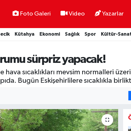
Foto Galeri
Video
Yazarlar
lecik
Kütahya
Ekonomi
Sağlık
Spor
Kültür-Sana
urumu sürpriz yapacak!
yle hava sıcaklıkları mevsim normalleri ü
da. Bugün Eskişehirlilere sıcaklıkla birlikt