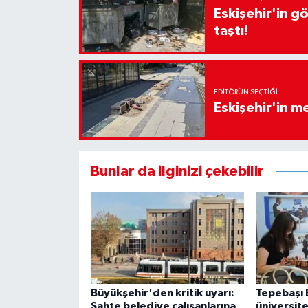
Eskişehir'in g
taştı!
EDITÖRÜN SEÇTIĞI
Eskişehir'in 
Bunlar da ilginizi çekebilir
Büyükşehir'den kritik uyarı:
Tepebaşı 
Sahte belediye çalışanlarına
üniversite