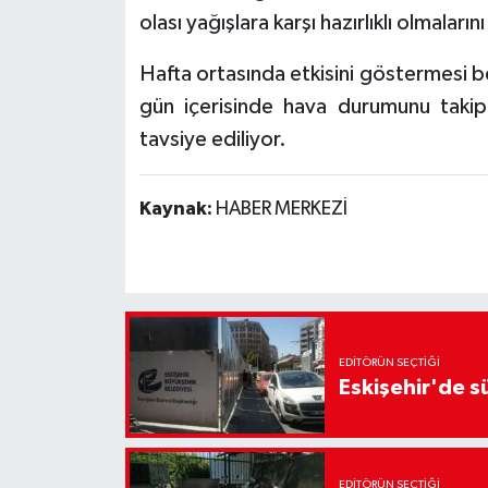
olası yağışlara karşı hazırlıklı olmaların
Hafta ortasında etkisini göstermesi be
gün içerisinde hava durumunu takip
tavsiye ediliyor.
Kaynak:
HABER MERKEZİ
EDITÖRÜN SEÇTIĞI
Eskişehir'de sü
EDITÖRÜN SEÇTIĞI