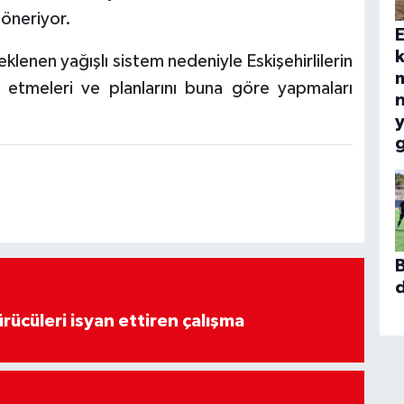
ı öneriyor.
E
k
klenen yağışlı sistem nedeniyle Eskişehirlilerin
 etmeleri ve planlarını buna göre yapmaları
n
y
g
B
d
rücüleri isyan ettiren çalışma