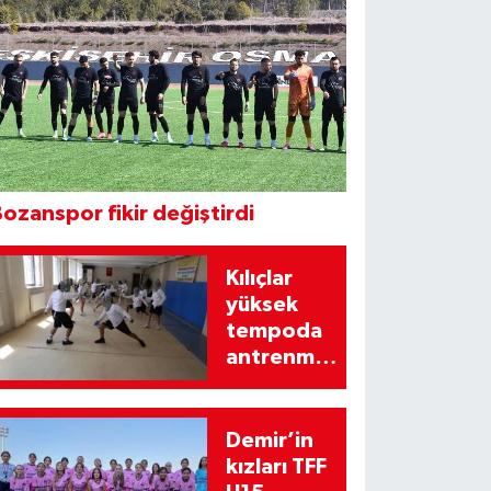
ozanspor fikir değiştirdi
Kılıçlar
yüksek
tempoda
antrenman
yapıyor
Demir’in
kızları TFF