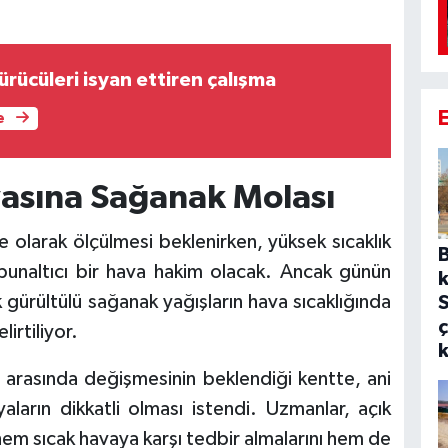
ürücüleri isyan ettiren çalışma
e
vasına Sağanak Molası
 olarak ölçülmesi beklenirken, yüksek sıcaklık
 bunaltıcı bir hava hakim olacak. Ancak günün
k
 gürültülü sağanak yağışların hava sıcaklığında
ç
irtiliyor.
arasında değişmesinin beklendiği kentte, ani
aların dikkatli olması istendi. Uzmanlar, açık
hem sıcak havaya karşı tedbir almalarını hem de