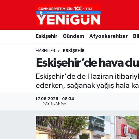
Nöbetçi Eczaneler
Eskişehir
Gündem
Afyonkarahisar
Bi
Hava Durumu
HABERLER
ESKIŞEHIR
Trafik Durumu
Eskişehir’de hava d
Süper Lig Puan Durumu ve Fikstür
Eskişehir'de de Haziran itibari
ederken, sağanak yağış hala kapı
Tüm Manşetler
17.06.2026 - 08:34
Son Dakika Haberleri
YAYINLANMA
Haber Arşivi