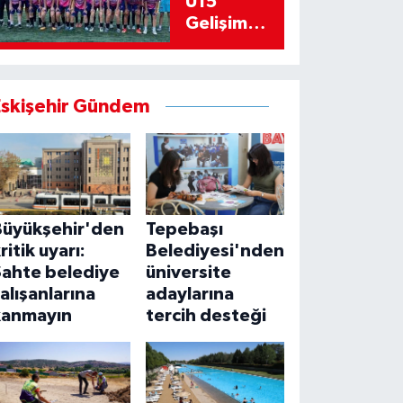
U15
Gelişim
Ligi’ne
bileniyor
Eskişehir Gündem
Büyükşehir'den
Tepebaşı
ritik uyarı:
Belediyesi'nden
Sahte belediye
üniversite
alışanlarına
adaylarına
kanmayın
tercih desteği