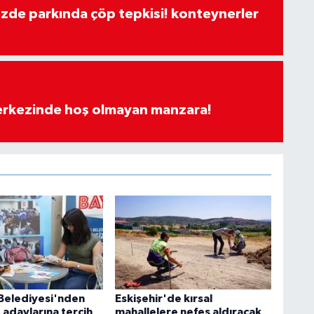
özde parkında çöp tepkisi! konteynerler
merkezinde hoş olmayan manzara!
Belediyesi'nden
Eskişehir'de kırsal
 adaylarına tercih
mahallelere nefes aldıracak