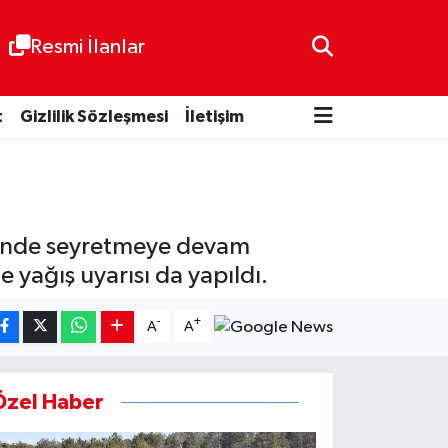
Resmi İlanlar
t
Gizlilik Sözleşmesi
İletişim
zerinde seyretmeye devam
e yağış uyarısı da yapıldı.
-
+
A
A
Özel Haber