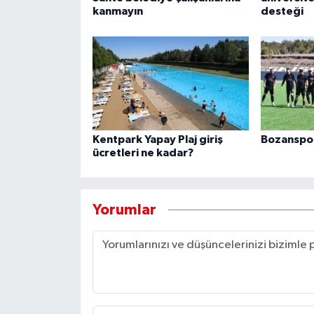
kanmayın
desteği
Kentpark Yapay Plaj giriş
Bozanspor 
ücretleri ne kadar?
Yorumlar