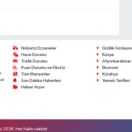
Nöbetçi Eczaneler
Gizlilik Sözleşm
Hava Durumu
Künye
Trafik Durumu
Afyonkarahisar
Puan Durumu ve Fikstür
Ekonomi
n
Tüm Manşetler
Kütahya
por
Son Dakika Haberleri
Yemek Tarifleri
Haber Arşivi
 2026. Her hakkı saklıdır.