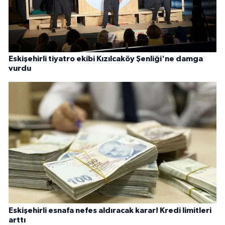
Eskişehirli tiyatro ekibi Kızılcaköy Şenliği'ne damga
vurdu
Eskişehirli esnafa nefes aldıracak karar! Kredi limitleri
arttı