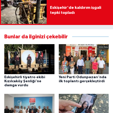
Eskişehir'de kaldırım işgali
tepki topladı
Bunlar da ilginizi çekebilir
Eskişehirli tiyatro ekibi
Yeni Parti Odunpazarı'nda
Kızılcaköy Şenliği'ne
ilk toplantı gerçekleştirdi
damga vurdu