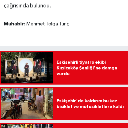
çağrısında bulundu.
Muhabir:
Mehmet Tolga Tunç
Eskişehirli tiyatro ekibi
Kızılcaköy Şenliği'ne damga
vurdu
Eskişehir'de kaldırım bu kez
bisiklet ve motosikletlere kaldı