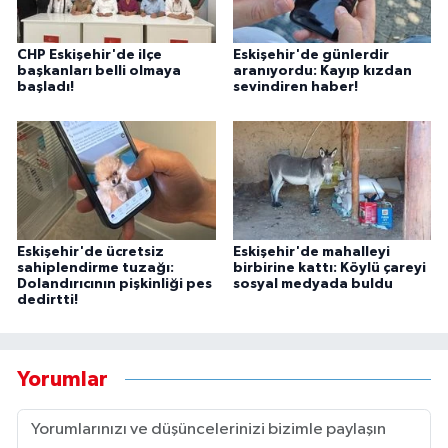
CHP Eskişehir'de ilçe
Eskişehir'de günlerdir
başkanları belli olmaya
aranıyordu: Kayıp kızdan
başladı!
sevindiren haber!
Eskişehir'de ücretsiz
Eskişehir'de mahalleyi
sahiplendirme tuzağı:
birbirine kattı: Köylü çareyi
Dolandırıcının pişkinliği pes
sosyal medyada buldu
dedirtti!
Yorumlar