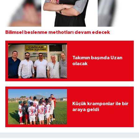
Bilimsel beslenme methotları devam edecek
Takımın başında Uzan
olacak
Küçük kramponlar ile bir
araya geldi