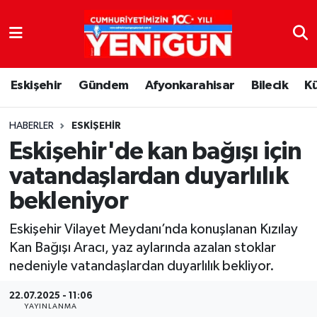
Nöbetçi Eczaneler
Eskişehir
Gündem
Afyonkarahisar
Bilecik
K
Hava Durumu
Trafik Durumu
HABERLER
ESKIŞEHIR
Eskişehir'de kan bağışı için
Süper Lig Puan Durumu ve Fikstür
vatandaşlardan duyarlılık
bekleniyor
Tüm Manşetler
Eskişehir Vilayet Meydanı’nda konuşlanan Kızılay
Son Dakika Haberleri
Kan Bağışı Aracı, yaz aylarında azalan stoklar
nedeniyle vatandaşlardan duyarlılık bekliyor.
Haber Arşivi
22.07.2025 - 11:06
YAYINLANMA