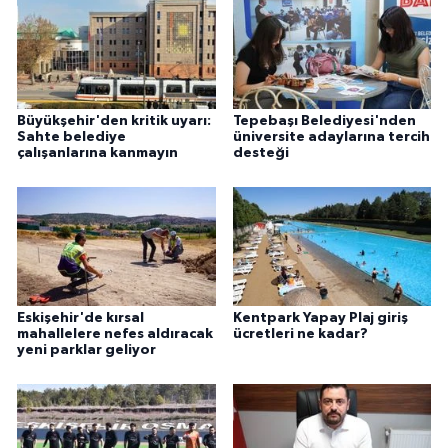
Büyükşehir'den kritik uyarı:
Tepebaşı Belediyesi'nden
Sahte belediye
üniversite adaylarına tercih
çalışanlarına kanmayın
desteği
Eskişehir'de kırsal
Kentpark Yapay Plaj giriş
mahallelere nefes aldıracak
ücretleri ne kadar?
yeni parklar geliyor