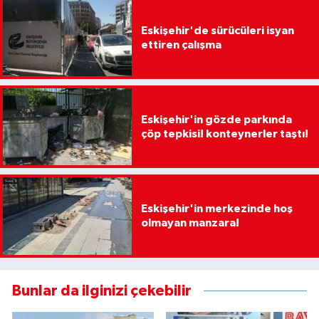
Eskişehir'de sürücüleri isyan
ettiren çalışma
Eskişehir'in gözde parkında
çöp tepkisi! konteynerler taştı!
Eskişehir'in merkezinde hoş
olmayan manzara!
Bunlar da ilginizi çekebilir