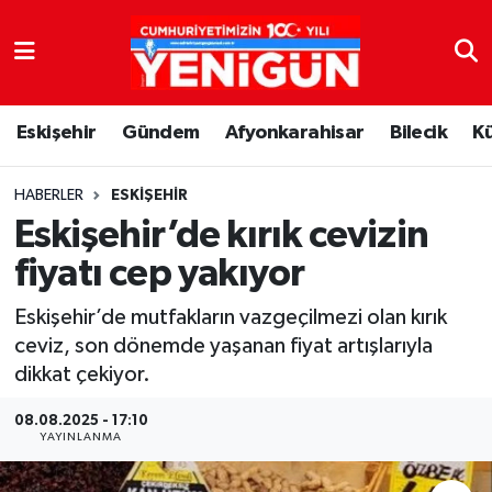
Nöbetçi Eczaneler
Eskişehir
Gündem
Afyonkarahisar
Bilecik
K
Hava Durumu
Trafik Durumu
HABERLER
ESKIŞEHIR
Eskişehir’de kırık cevizin
Süper Lig Puan Durumu ve Fikstür
fiyatı cep yakıyor
Tüm Manşetler
Eskişehir’de mutfakların vazgeçilmezi olan kırık
ceviz, son dönemde yaşanan fiyat artışlarıyla
Son Dakika Haberleri
dikkat çekiyor.
Haber Arşivi
08.08.2025 - 17:10
YAYINLANMA