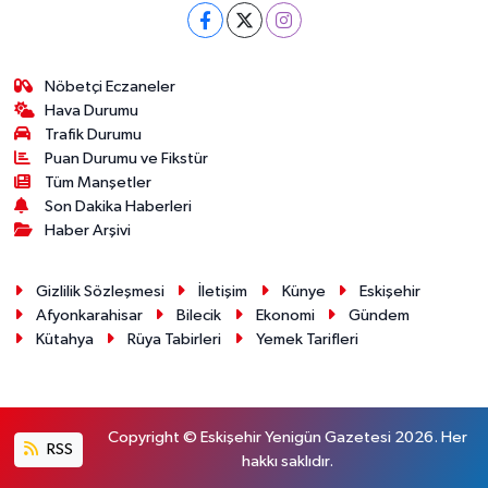
Nöbetçi Eczaneler
Hava Durumu
Trafik Durumu
Puan Durumu ve Fikstür
Tüm Manşetler
Son Dakika Haberleri
Haber Arşivi
Gizlilik Sözleşmesi
İletişim
Künye
Eskişehir
Afyonkarahisar
Bilecik
Ekonomi
Gündem
Kütahya
Rüya Tabirleri
Yemek Tarifleri
Copyright © Eskişehir Yenigün Gazetesi 2026. Her
RSS
hakkı saklıdır.