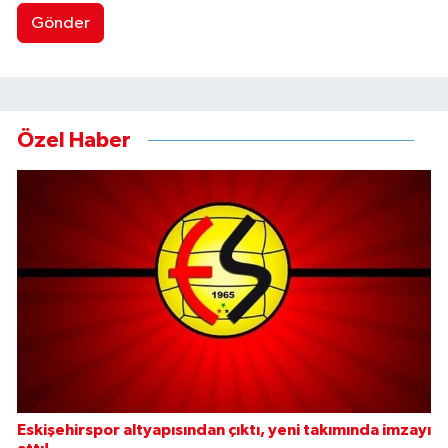
Gönder
Özel Haber
Eskişehirspor altyapısından çıktı, yeni takımında imzayı