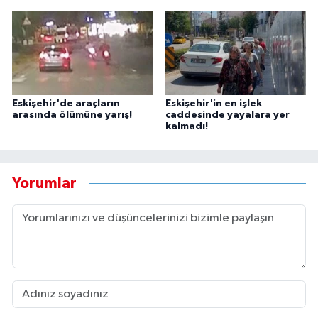
Eskişehir'de araçların
Eskişehir'in en işlek
arasında ölümüne yarış!
caddesinde yayalara yer
kalmadı!
Yorumlar