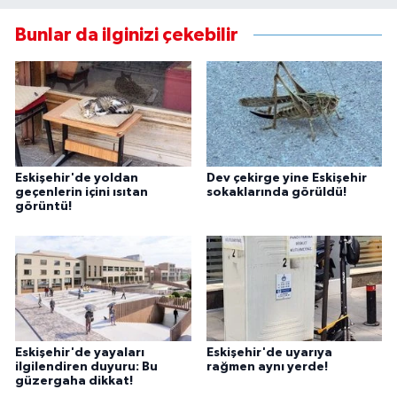
Bunlar da ilginizi çekebilir
Eskişehir'de yoldan
Dev çekirge yine Eskişehir
geçenlerin içini ısıtan
sokaklarında görüldü!
görüntü!
Eskişehir'de yayaları
Eskişehir'de uyarıya
ilgilendiren duyuru: Bu
rağmen aynı yerde!
güzergaha dikkat!