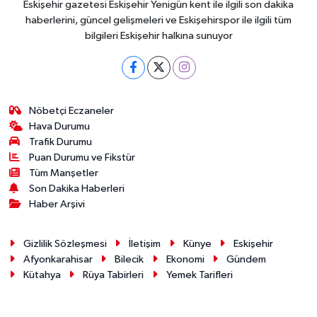
Eskişehir gazetesi Eskişehir Yenigün kent ile ilgili son dakika
haberlerini, güncel gelişmeleri ve Eskişehirspor ile ilgili tüm
bilgileri Eskişehir halkına sunuyor
Nöbetçi Eczaneler
Hava Durumu
Trafik Durumu
Puan Durumu ve Fikstür
Tüm Manşetler
Son Dakika Haberleri
Haber Arşivi
Gizlilik Sözleşmesi
İletişim
Künye
Eskişehir
Afyonkarahisar
Bilecik
Ekonomi
Gündem
Kütahya
Rüya Tabirleri
Yemek Tarifleri