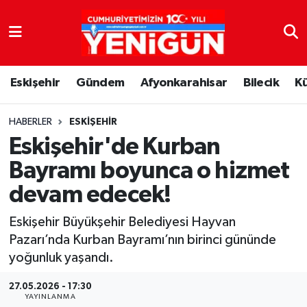
Nöbetçi Eczaneler
Eskişehir
Gündem
Afyonkarahisar
Bilecik
K
Hava Durumu
Trafik Durumu
HABERLER
ESKIŞEHIR
Eskişehir'de Kurban
Süper Lig Puan Durumu ve Fikstür
Bayramı boyunca o hizmet
devam edecek!
Tüm Manşetler
Eskişehir Büyükşehir Belediyesi Hayvan
Son Dakika Haberleri
Pazarı’nda Kurban Bayramı’nın birinci gününde
yoğunluk yaşandı.
Haber Arşivi
27.05.2026 - 17:30
YAYINLANMA