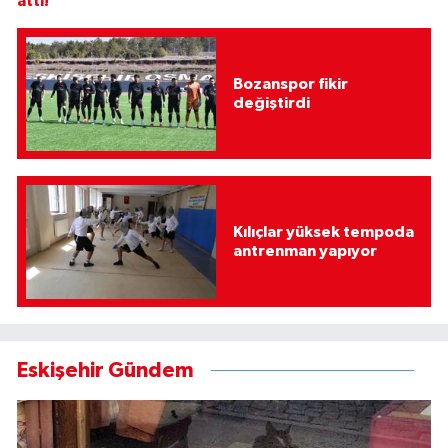
attı!
Bozanspor fikir
değiştirdi
Kılıçlar yüksek tempoda
antrenman yapıyor
Eskişehir Gündem