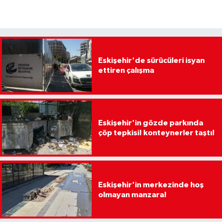
Eskişehir'de sürücüleri isyan
ettiren çalışma
Eskişehir'in gözde parkında
çöp tepkisi! konteynerler taştı!
Eskişehir'in merkezinde hoş
olmayan manzara!