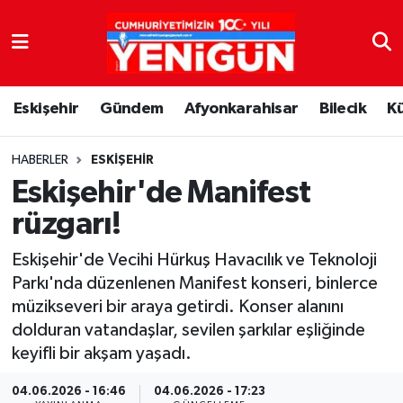
Nöbetçi Eczaneler
Eskişehir
Gündem
Afyonkarahisar
Bilecik
K
Hava Durumu
Trafik Durumu
HABERLER
ESKIŞEHIR
Eskişehir'de Manifest
Süper Lig Puan Durumu ve Fikstür
rüzgarı!
Tüm Manşetler
Eskişehir'de Vecihi Hürkuş Havacılık ve Teknoloji
Parkı'nda düzenlenen Manifest konseri, binlerce
Son Dakika Haberleri
müzikseveri bir araya getirdi. Konser alanını
dolduran vatandaşlar, sevilen şarkılar eşliğinde
Haber Arşivi
keyifli bir akşam yaşadı.
04.06.2026 - 16:46
04.06.2026 - 17:23