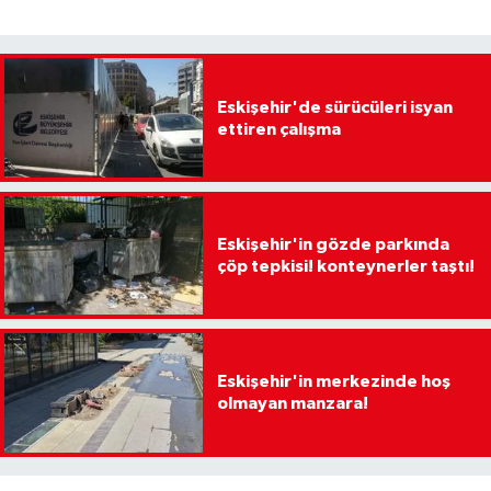
Eskişehir'de sürücüleri isyan
ettiren çalışma
Eskişehir'in gözde parkında
çöp tepkisi! konteynerler taştı!
Eskişehir'in merkezinde hoş
olmayan manzara!