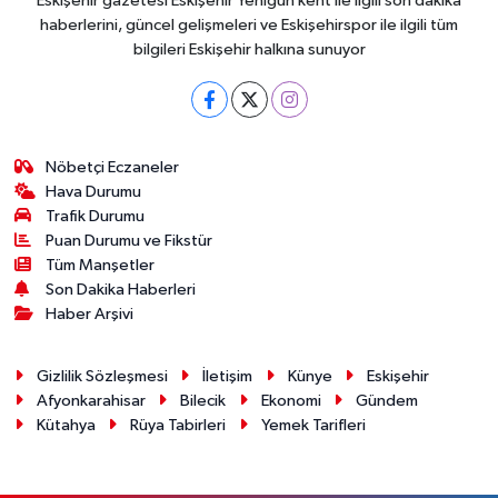
Eskişehir gazetesi Eskişehir Yenigün kent ile ilgili son dakika
haberlerini, güncel gelişmeleri ve Eskişehirspor ile ilgili tüm
bilgileri Eskişehir halkına sunuyor
Nöbetçi Eczaneler
Hava Durumu
Trafik Durumu
Puan Durumu ve Fikstür
Tüm Manşetler
Son Dakika Haberleri
Haber Arşivi
Gizlilik Sözleşmesi
İletişim
Künye
Eskişehir
Afyonkarahisar
Bilecik
Ekonomi
Gündem
Kütahya
Rüya Tabirleri
Yemek Tarifleri