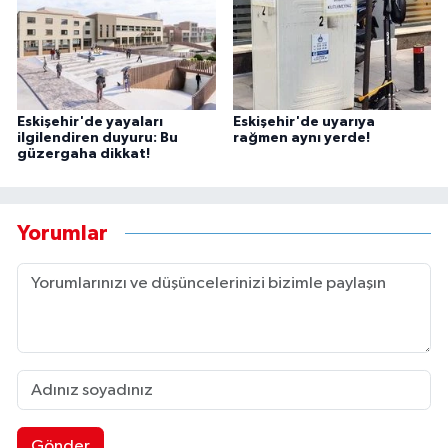
Eskişehir'de yayaları
Eskişehir'de uyarıya
ilgilendiren duyuru: Bu
rağmen aynı yerde!
güzergaha dikkat!
Yorumlar
Gönder