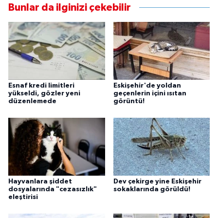
Bunlar da ilginizi çekebilir
Esnaf kredi limitleri
Eskişehir'de yoldan
yükseldi, gözler yeni
geçenlerin içini ısıtan
düzenlemede
görüntü!
Hayvanlara şiddet
Dev çekirge yine Eskişehir
dosyalarında "cezasızlık"
sokaklarında görüldü!
eleştirisi