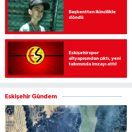
Başkentten ikincilikle
döndü
Eskişehirspor
altyapısından çıktı, yeni
takımında imzayı attı!
Eskişehir Gündem