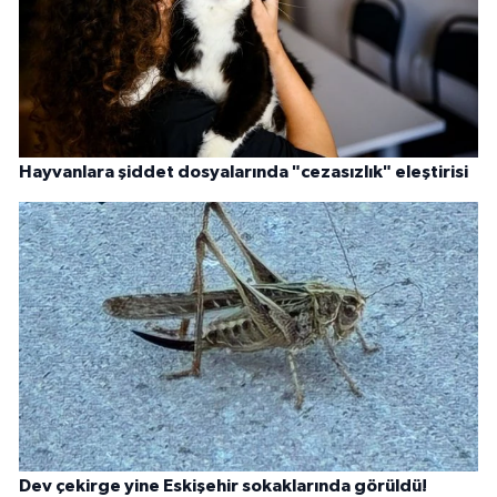
Hayvanlara şiddet dosyalarında "cezasızlık" eleştirisi
Dev çekirge yine Eskişehir sokaklarında görüldü!