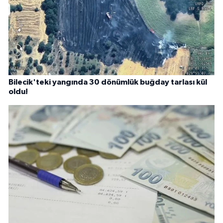
Bilecik'teki yangında 30 dönümlük buğday tarlası kül
oldu!