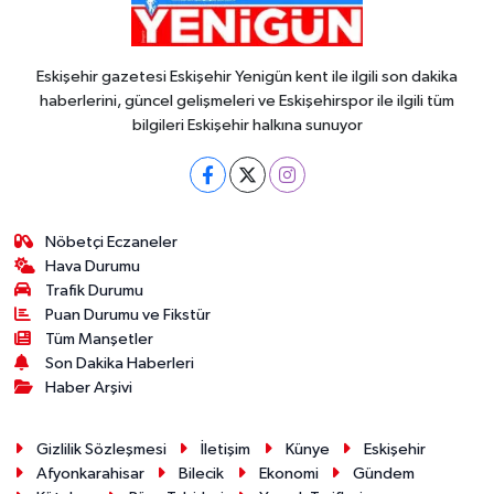
Eskişehir gazetesi Eskişehir Yenigün kent ile ilgili son dakika
haberlerini, güncel gelişmeleri ve Eskişehirspor ile ilgili tüm
bilgileri Eskişehir halkına sunuyor
Nöbetçi Eczaneler
Hava Durumu
Trafik Durumu
Puan Durumu ve Fikstür
Tüm Manşetler
Son Dakika Haberleri
Haber Arşivi
Gizlilik Sözleşmesi
İletişim
Künye
Eskişehir
Afyonkarahisar
Bilecik
Ekonomi
Gündem