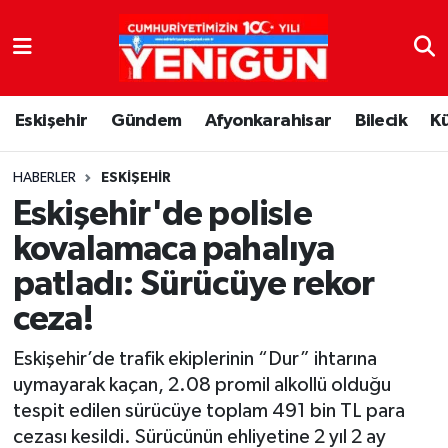
Nöbetçi Eczaneler
Eskişehir
Gündem
Afyonkarahisar
Bilecik
K
Hava Durumu
Trafik Durumu
HABERLER
ESKIŞEHIR
Eskişehir'de polisle
Süper Lig Puan Durumu ve Fikstür
kovalamaca pahalıya
patladı: Sürücüye rekor
Tüm Manşetler
ceza!
Son Dakika Haberleri
Eskişehir’de trafik ekiplerinin “Dur” ihtarına
Haber Arşivi
uymayarak kaçan, 2.08 promil alkollü olduğu
tespit edilen sürücüye toplam 491 bin TL para
cezası kesildi. Sürücünün ehliyetine 2 yıl 2 ay