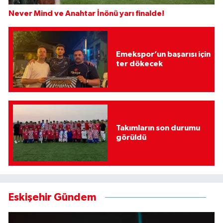
Never Mind ve Anahtar İnönü yarı finalde!
Emekspor’un başarısı için
ter dökecek
Takımların son durumu
görüldü
Eskişehir Gündem