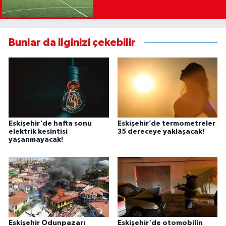
Bunlar da ilginizi çekebilir
Eskişehir'de hafta sonu
Eskişehir’de termometreler
elektrik kesintisi
35 dereceye yaklaşacak!
yaşanmayacak!
Eskişehir Odunpazarı
Eskişehir'de otomobilin