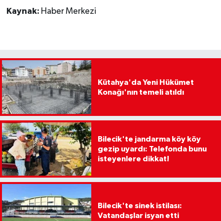
Kaynak:
Haber Merkezi
Kütahya'da Yeni Hükümet
Konağı'nın temeli atıldı
Bilecik'te jandarma köy köy
gezip uyardı: Telefonda bunu
isteyenlere dikkat!
Bilecik'te sinek istilası:
Vatandaşlar isyan etti