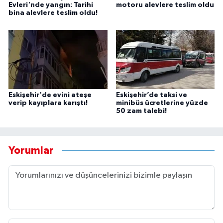
Evleri'nde yangın: Tarihi
motoru alevlere teslim oldu
bina alevlere teslim oldu!
Eskişehir'de evini ateşe
Eskişehir’de taksi ve
verip kayıplara karıştı!
minibüs ücretlerine yüzde
50 zam talebi!
Yorumlar