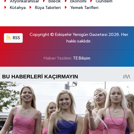
Afyonkarahisar
Bilecik
Ekonomi
Gündem
Kütahya
Rüya Tabirleri
Yemek Tarifleri
Copyright © Eskişehir Yenigün Gazetesi 2026. Her
RSS
hakkı saklıdır.
Haber Yazılımı:
TE Bilişim