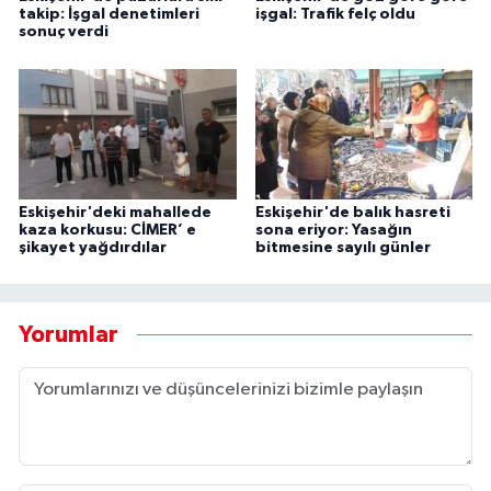
takip: İşgal denetimleri
işgal: Trafik felç oldu
sonuç verdi
Eskişehir'deki mahallede
Eskişehir'de balık hasreti
kaza korkusu: CİMER’ e
sona eriyor: Yasağın
şikayet yağdırdılar
bitmesine sayılı günler
Yorumlar