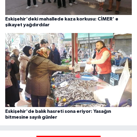
Eskişehir'deki mahallede kaza korkusu: CİMER’ e
şikayet yağdırdılar
Eskişehir'de balık hasreti sona eriyor: Yasağın
bitmesine sayılı günler