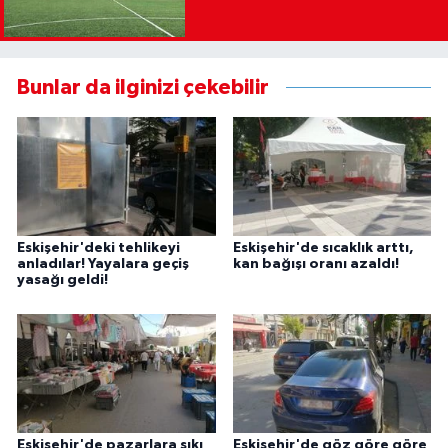
Bunlar da ilginizi çekebilir
Eskişehir'deki tehlikeyi
Eskişehir'de sıcaklık arttı,
anladılar! Yayalara geçiş
kan bağışı oranı azaldı!
yasağı geldi!
Eskişehir'de pazarlara sıkı
Eskişehir'de göz göre göre