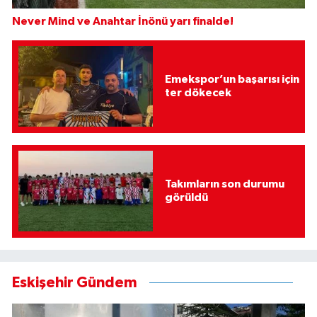
Never Mind ve Anahtar İnönü yarı finalde!
Emekspor’un başarısı için
ter dökecek
Takımların son durumu
görüldü
Eskişehir Gündem