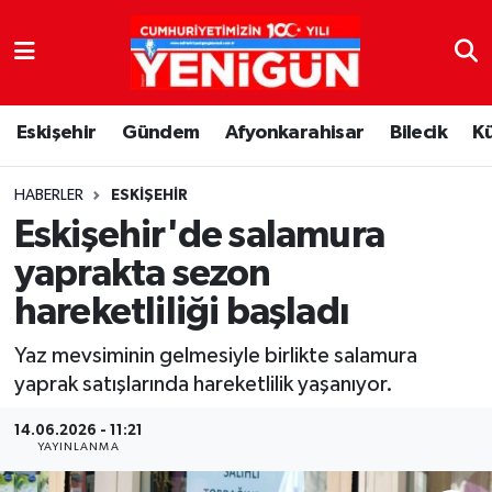
Nöbetçi Eczaneler
Eskişehir
Gündem
Afyonkarahisar
Bilecik
K
Hava Durumu
Trafik Durumu
HABERLER
ESKIŞEHIR
Eskişehir'de salamura
Süper Lig Puan Durumu ve Fikstür
yaprakta sezon
hareketliliği başladı
Tüm Manşetler
Yaz mevsiminin gelmesiyle birlikte salamura
Son Dakika Haberleri
yaprak satışlarında hareketlilik yaşanıyor.
Haber Arşivi
14.06.2026 - 11:21
YAYINLANMA