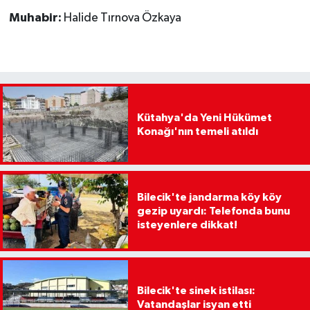
Muhabir:
Halide Tırnova Özkaya
Kütahya'da Yeni Hükümet
Konağı'nın temeli atıldı
Bilecik'te jandarma köy köy
gezip uyardı: Telefonda bunu
isteyenlere dikkat!
Bilecik'te sinek istilası:
Vatandaşlar isyan etti