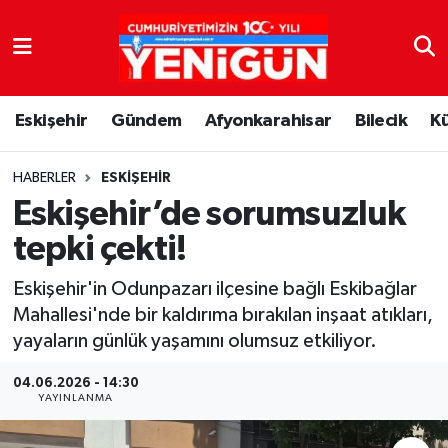
Nöbetçi Eczaneler
Eskişehir
Gündem
Afyonkarahisar
Bilecik
K
Hava Durumu
Trafik Durumu
HABERLER
ESKIŞEHIR
Eskişehir’de sorumsuzluk
Süper Lig Puan Durumu ve Fikstür
tepki çekti!
Tüm Manşetler
Eskişehir'in Odunpazarı ilçesine bağlı Eskibağlar
Mahallesi'nde bir kaldırıma bırakılan inşaat atıkları,
Son Dakika Haberleri
yayaların günlük yaşamını olumsuz etkiliyor.
Haber Arşivi
04.06.2026 - 14:30
YAYINLANMA