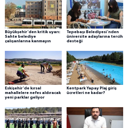
Büyükşehir'den kritik uyarı:
Tepebaşı Belediyesi'nden
Sahte belediye
üniversite adaylarına tercih
çalışanlarına kanmayın
desteği
Eskişehir'de kırsal
Kentpark Yapay Plaj giriş
mahallelere nefes aldıracak
ücretleri ne kadar?
yeni parklar geliyor