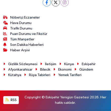
Nöbetçi Eczaneler
Hava Durumu
Trafik Durumu
Puan Durumu ve Fikstür
Tüm Manşetler
Son Dakika Haberleri
Haber Arşivi
Gizlilik Sözleşmesi
İletişim
Künye
Eskişehir
Afyonkarahisar
Bilecik
Ekonomi
Gündem
Kütahya
Rüya Tabirleri
Yemek Tarifleri
Copyright © Eskişehir Yenigün Gazetesi 2026. Her
RSS
hakkı saklıdır.