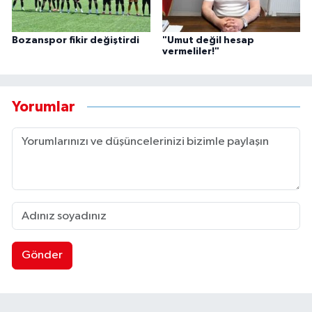
Bozanspor fikir değiştirdi
"Umut değil hesap
vermeliler!"
Yorumlar
Gönder