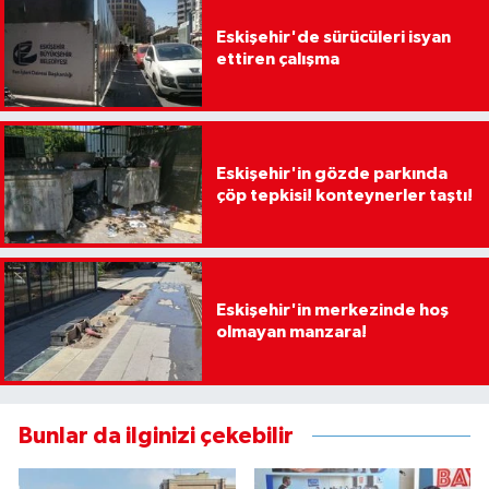
Eskişehir'de sürücüleri isyan
ettiren çalışma
Eskişehir'in gözde parkında
çöp tepkisi! konteynerler taştı!
Eskişehir'in merkezinde hoş
olmayan manzara!
Bunlar da ilginizi çekebilir