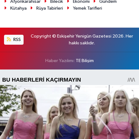
Afyonkarahisar
Bilecik
Ekonomi
Gündem
Kütahya
Rüya Tabirleri
Yemek Tarifleri
Copyright © Eskişehir Yenigün Gazetesi 2026. Her
RSS
hakkı saklıdır.
Haber Yazılımı:
TE Bilişim