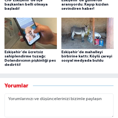
CHP Eskişehir'de ilçe
Eskişehir'de günlerdir
başkanları belli olmaya
aranıyordu: Kayıp kızdan
başladı!
sevindiren haber!
Eskişehir'de ücretsiz
Eskişehir'de mahalleyi
sahiplendirme tuzağı:
birbirine kattı: Köylü çareyi
Dolandırıcının pişkinliği pes
sosyal medyada buldu
dedirtti!
Yorumlar