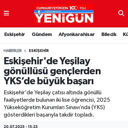
Nöbetçi Eczaneler
Eskişehir
Gündem
Afyonkarahisar
Bilecik
K
Hava Durumu
Trafik Durumu
HABERLER
ESKIŞEHIR
Eskişehir'de Yeşilay
Süper Lig Puan Durumu ve Fikstür
gönüllüsü gençlerden
YKS’de büyük başarı
Tüm Manşetler
Eskişehir'de Yeşilay çatısı altında gönüllü
Son Dakika Haberleri
faaliyetlerde bulunan iki lise öğrencisi, 2025
Yükseköğretim Kurumları Sınavı’nda (YKS)
Haber Arşivi
gösterdikleri başarıyla takdir topladı.
20.07.2025 - 15:25