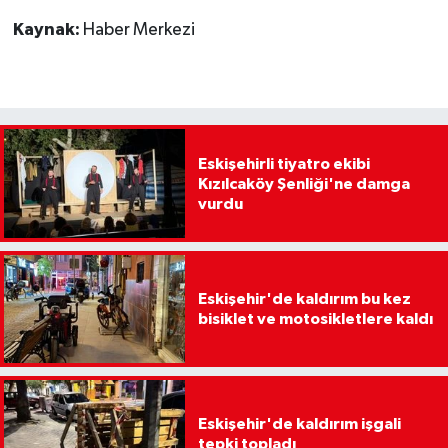
Kaynak:
Haber Merkezi
Eskişehirli tiyatro ekibi
Kızılcaköy Şenliği'ne damga
vurdu
Eskişehir'de kaldırım bu kez
bisiklet ve motosikletlere kaldı
Eskişehir'de kaldırım işgali
tepki topladı