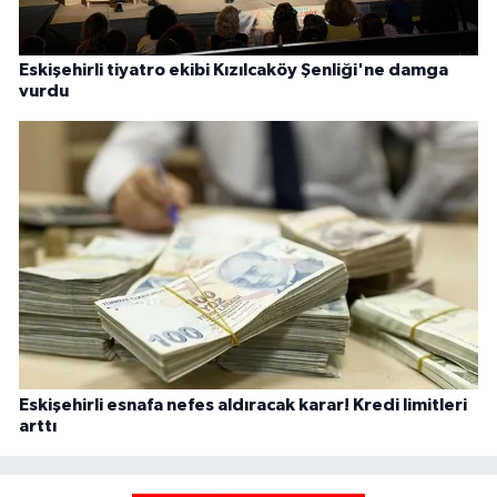
Eskişehirli tiyatro ekibi Kızılcaköy Şenliği'ne damga
vurdu
Eskişehirli esnafa nefes aldıracak karar! Kredi limitleri
arttı