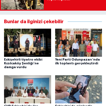
Bunlar da ilginizi çekebilir
Eskişehirli tiyatro ekibi
Yeni Parti Odunpazarı'nda
Kızılcaköy Şenliği'ne
ilk toplantı gerçekleştirdi
damga vurdu