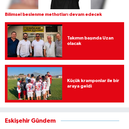
Bilimsel beslenme methotları devam edecek
Takımın başında Uzan
olacak
Küçük kramponlar ile bir
araya geldi
Eskişehir Gündem