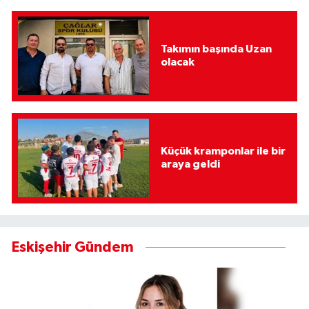
Takımın başında Uzan
olacak
Küçük kramponlar ile bir
araya geldi
Eskişehir Gündem