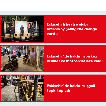
Eskişehirli tiyatro ekibi
Kızılcaköy Şenliği'ne damga
vurdu
Eskişehir'de kaldırım bu kez
bisiklet ve motosikletlere kaldı
Eskişehir'de kaldırım işgali
tepki topladı