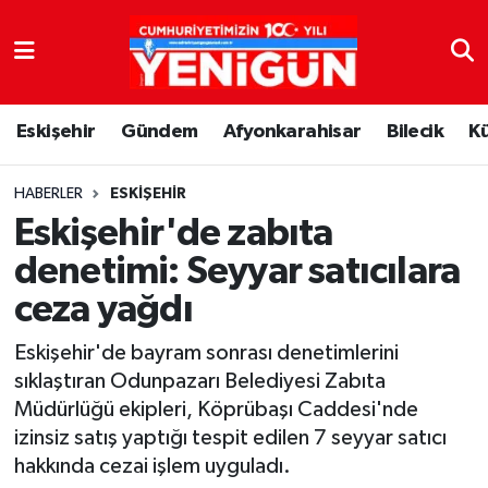
Nöbetçi Eczaneler
Eskişehir
Gündem
Afyonkarahisar
Bilecik
K
Hava Durumu
Trafik Durumu
HABERLER
ESKIŞEHIR
Eskişehir'de zabıta
Süper Lig Puan Durumu ve Fikstür
denetimi: Seyyar satıcılara
ceza yağdı
Tüm Manşetler
Eskişehir'de bayram sonrası denetimlerini
Son Dakika Haberleri
sıklaştıran Odunpazarı Belediyesi Zabıta
Müdürlüğü ekipleri, Köprübaşı Caddesi'nde
Haber Arşivi
izinsiz satış yaptığı tespit edilen 7 seyyar satıcı
hakkında cezai işlem uyguladı.