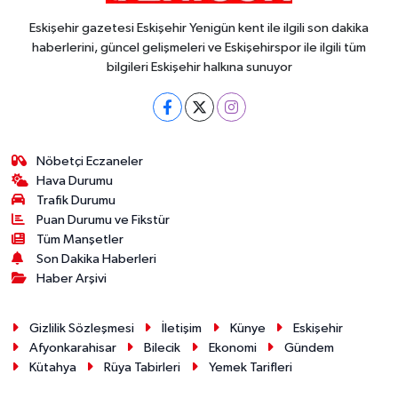
Eskişehir gazetesi Eskişehir Yenigün kent ile ilgili son dakika
haberlerini, güncel gelişmeleri ve Eskişehirspor ile ilgili tüm
bilgileri Eskişehir halkına sunuyor
Nöbetçi Eczaneler
Hava Durumu
Trafik Durumu
Puan Durumu ve Fikstür
Tüm Manşetler
Son Dakika Haberleri
Haber Arşivi
Gizlilik Sözleşmesi
İletişim
Künye
Eskişehir
Afyonkarahisar
Bilecik
Ekonomi
Gündem
Kütahya
Rüya Tabirleri
Yemek Tarifleri