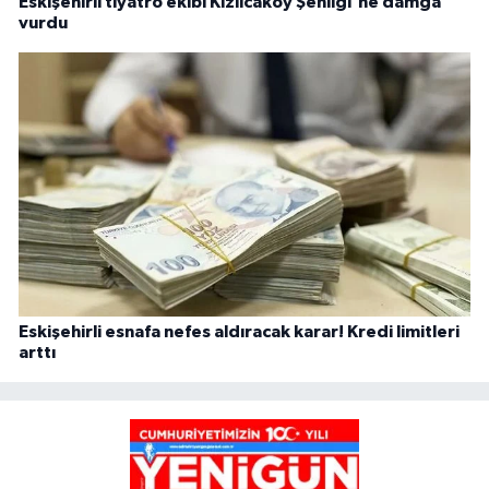
Eskişehirli tiyatro ekibi Kızılcaköy Şenliği'ne damga
vurdu
Eskişehirli esnafa nefes aldıracak karar! Kredi limitleri
arttı