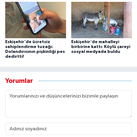
Eskişehir'de ücretsiz
Eskişehir'de mahalleyi
sahiplendirme tuzağı:
birbirine kattı: Köylü çareyi
Dolandırıcının pişkinliği pes
sosyal medyada buldu
dedirtti!
Yorumlar