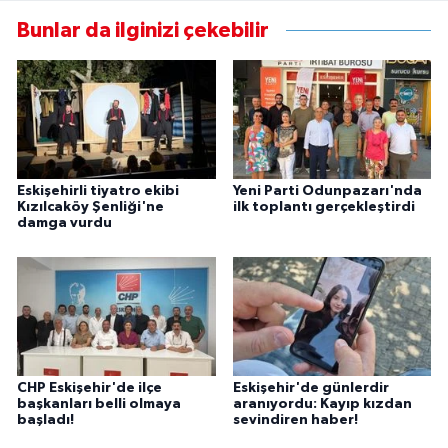
Bunlar da ilginizi çekebilir
Eskişehirli tiyatro ekibi
Yeni Parti Odunpazarı'nda
Kızılcaköy Şenliği'ne
ilk toplantı gerçekleştirdi
damga vurdu
CHP Eskişehir'de ilçe
Eskişehir'de günlerdir
başkanları belli olmaya
aranıyordu: Kayıp kızdan
başladı!
sevindiren haber!